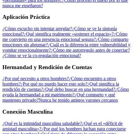
«permitidas» para los hombres?
¿Cómo proceso el duelo por lo que
nunca me enseñaron?
Aplicación Práctica
¿Cómo escucho sin intentar arreglar?
¿Cómo se ve la sintonía
emocional?
¿Qué significa realmente «sostener el espacio»?
¿Cómo
me convierto en una presencia emocional segura?
¿Cómo comparto
emociones sin abrumar?
¿Cuál es la diferencia entre vulnerabilidad y
vomitar emocionalmente?
¿Cómo me autorregulo antes de conectar?
¿Cómo se ve la co-regulación emocional?
Hermandad y Rendición de Cuentas
¿Por qué necesito a otros hombres?
¿Cómo encuentro a otros
hombres?
¿Por qué no puedo hacer esto solo?
¿Qué significa la
rendición de cuentas?
¿Qué debo buscar en una hermandad?
¿Cómo
ayuda la hermandad a mi matrimonio?
¿Qué comparto y qué
mantengo privado?
Nunca he tenido amigos varones cercanos
Conexión Masculina
¿Qué es la intimidad masculina saludable?
¿Qué es el «déficit de
amistad masculina»?
¿Por qué los hombres luchan para conectarse