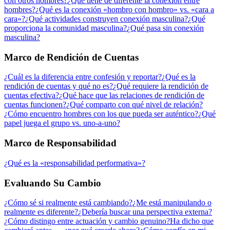
con otros hombres?
¿Qué tiene de diferente la conexión entre
hombres?
¿Qué es la conexión «hombro con hombro» vs. «cara a
cara»?
¿Qué actividades construyen conexión masculina?
¿Qué
proporciona la comunidad masculina?
¿Qué pasa sin conexión
masculina?
Marco de Rendición de Cuentas
¿Cuál es la diferencia entre confesión y reportar?
¿Qué es la
rendición de cuentas y qué no es?
¿Qué requiere la rendición de
cuentas efectiva?
¿Qué hace que las relaciones de rendición de
cuentas funcionen?
¿Qué comparto con qué nivel de relación?
¿Cómo encuentro hombres con los que pueda ser auténtico?
¿Qué
papel juega el grupo vs. uno-a-uno?
Marco de Responsabilidad
¿Qué es la «responsabilidad performativa»?
Evaluando Su Cambio
¿Cómo sé si realmente está cambiando?
¿Me está manipulando o
realmente es diferente?
¿Debería buscar una perspectiva externa?
¿Cómo distingo entre actuación y cambio genuino?
Ha dicho que