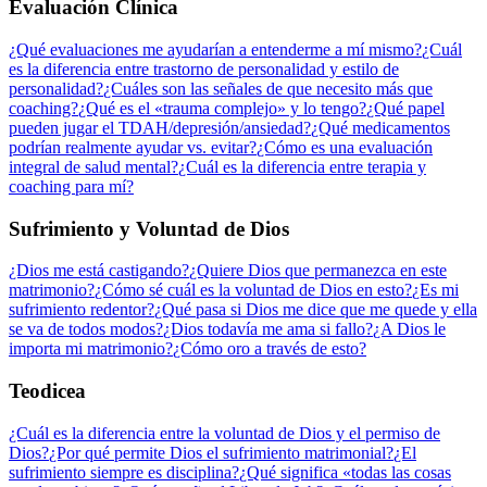
Evaluación Clínica
¿Qué evaluaciones me ayudarían a entenderme a mí mismo?
¿Cuál
es la diferencia entre trastorno de personalidad y estilo de
personalidad?
¿Cuáles son las señales de que necesito más que
coaching?
¿Qué es el «trauma complejo» y lo tengo?
¿Qué papel
pueden jugar el TDAH/depresión/ansiedad?
¿Qué medicamentos
podrían realmente ayudar vs. evitar?
¿Cómo es una evaluación
integral de salud mental?
¿Cuál es la diferencia entre terapia y
coaching para mí?
Sufrimiento y Voluntad de Dios
¿Dios me está castigando?
¿Quiere Dios que permanezca en este
matrimonio?
¿Cómo sé cuál es la voluntad de Dios en esto?
¿Es mi
sufrimiento redentor?
¿Qué pasa si Dios me dice que me quede y ella
se va de todos modos?
¿Dios todavía me ama si fallo?
¿A Dios le
importa mi matrimonio?
¿Cómo oro a través de esto?
Teodicea
¿Cuál es la diferencia entre la voluntad de Dios y el permiso de
Dios?
¿Por qué permite Dios el sufrimiento matrimonial?
¿El
sufrimiento siempre es disciplina?
¿Qué significa «todas las cosas