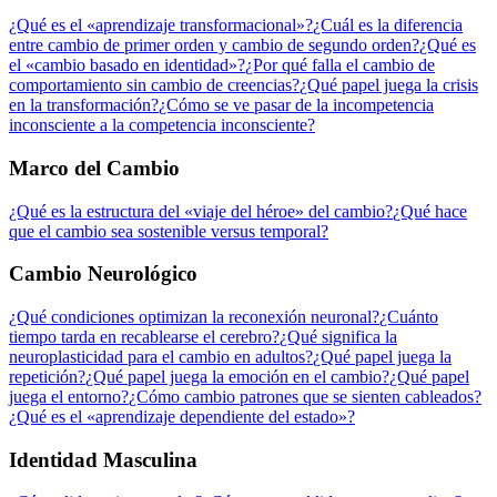
¿Qué es el «aprendizaje transformacional»?
¿Cuál es la diferencia
entre cambio de primer orden y cambio de segundo orden?
¿Qué es
el «cambio basado en identidad»?
¿Por qué falla el cambio de
comportamiento sin cambio de creencias?
¿Qué papel juega la crisis
en la transformación?
¿Cómo se ve pasar de la incompetencia
inconsciente a la competencia inconsciente?
Marco del Cambio
¿Qué es la estructura del «viaje del héroe» del cambio?
¿Qué hace
que el cambio sea sostenible versus temporal?
Cambio Neurológico
¿Qué condiciones optimizan la reconexión neuronal?
¿Cuánto
tiempo tarda en recablearse el cerebro?
¿Qué significa la
neuroplasticidad para el cambio en adultos?
¿Qué papel juega la
repetición?
¿Qué papel juega la emoción en el cambio?
¿Qué papel
juega el entorno?
¿Cómo cambio patrones que se sienten cableados?
¿Qué es el «aprendizaje dependiente del estado»?
Identidad Masculina