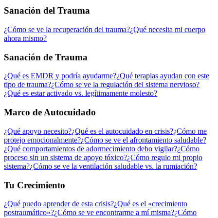
Sanación del Trauma
¿Cómo se ve la recuperación del trauma?
¿Qué necesita mi cuerpo
ahora mismo?
Sanación de Trauma
¿Qué es EMDR y podría ayudarme?
¿Qué terapias ayudan con este
tipo de trauma?
¿Cómo se ve la regulación del sistema nervioso?
¿Qué es estar activado vs. legítimamente molesto?
Marco de Autocuidado
¿Qué apoyo necesito?
¿Qué es el autocuidado en crisis?
¿Cómo me
protejo emocionalmente?
¿Cómo se ve el afrontamiento saludable?
¿Qué comportamientos de adormecimiento debo vigilar?
¿Cómo
proceso sin un sistema de apoyo tóxico?
¿Cómo regulo mi propio
sistema?
¿Cómo se ve la ventilación saludable vs. la rumiación?
Tu Crecimiento
¿Qué puedo aprender de esta crisis?
¿Qué es el «crecimiento
postraumático»?
¿Cómo se ve encontrarme a mí misma?
¿Cómo