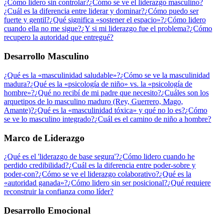
¿Cómo lidero sin controlar?
¿Cómo se ve el liderazgo masculino?
¿Cuál es la diferencia entre liderar y dominar?
¿Cómo puedo ser
fuerte y gentil?
¿Qué significa «sostener el espacio»?
¿Cómo lidero
cuando ella no me sigue?
¿Y si mi liderazgo fue el problema?
¿Cómo
recupero la autoridad que entregué?
Desarrollo Masculino
¿Qué es la «masculinidad saludable»?
¿Cómo se ve la masculinidad
madura?
¿Qué es la «psicología de niño» vs. la «psicología de
hombre»?
¿Qué no recibí de mi padre que necesito?
¿Cuáles son los
arquetipos de lo masculino maduro (Rey, Guerrero, Mago,
Amante)?
¿Qué es la «masculinidad tóxica» y qué no lo es?
¿Cómo
se ve lo masculino integrado?
¿Cuál es el camino de niño a hombre?
Marco de Liderazgo
¿Qué es el 'liderazgo de base segura'?
¿Cómo lidero cuando he
perdido credibilidad?
¿Cuál es la diferencia entre poder-sobre y
poder-con?
¿Cómo se ve el liderazgo colaborativo?
¿Qué es la
«autoridad ganada»?
¿Cómo lidero sin ser posicional?
¿Qué requiere
reconstruir la confianza como líder?
Desarrollo Emocional