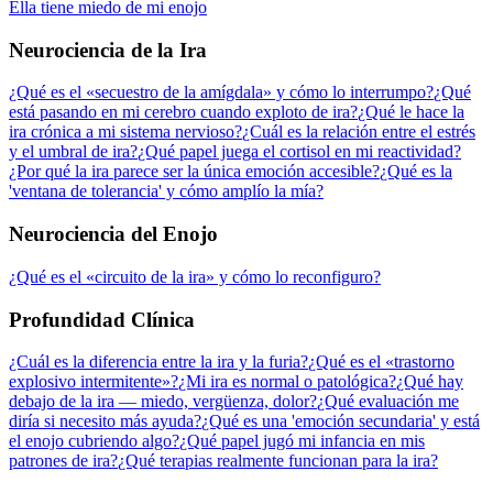
Ella tiene miedo de mi enojo
Neurociencia de la Ira
¿Qué es el «secuestro de la amígdala» y cómo lo interrumpo?
¿Qué
está pasando en mi cerebro cuando exploto de ira?
¿Qué le hace la
ira crónica a mi sistema nervioso?
¿Cuál es la relación entre el estrés
y el umbral de ira?
¿Qué papel juega el cortisol en mi reactividad?
¿Por qué la ira parece ser la única emoción accesible?
¿Qué es la
'ventana de tolerancia' y cómo amplío la mía?
Neurociencia del Enojo
¿Qué es el «circuito de la ira» y cómo lo reconfiguro?
Profundidad Clínica
¿Cuál es la diferencia entre la ira y la furia?
¿Qué es el «trastorno
explosivo intermitente»?
¿Mi ira es normal o patológica?
¿Qué hay
debajo de la ira — miedo, vergüenza, dolor?
¿Qué evaluación me
diría si necesito más ayuda?
¿Qué es una 'emoción secundaria' y está
el enojo cubriendo algo?
¿Qué papel jugó mi infancia en mis
patrones de ira?
¿Qué terapias realmente funcionan para la ira?