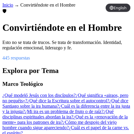
Inicio
→
Convirtiéndote en el Hombre
English
🛡️
Convirtiéndote en el Hombre
Esto no se trata de trucos. Se trata de transformación. Identidad,
regulación emocional, liderazgo y fe.
445 respuestas
Explora por Tema
Marco Teológico
¿Qué modeló Jesús con los discípulos?
¿Qué significa «airaos, pero
no pequéis»?
¿Qué dice la Escritura sobre el autocontrol?
¿Qué dice
Santiago sobre la ira humana?
¿Cuál es la diferencia entre la ira justa
y la injusta?
¿Mi ira es un problema de fruto o de raíz?
¿Qué
disciplinas espirituales abordan la ira?
¿Qué es la «renovación de la
mente» para los patrones de ira?
¿Cómo me despojo del viejo
hombre cuando sigue apareciendo?
¿Cuál es el papel de la carne vs.
el espíritu?