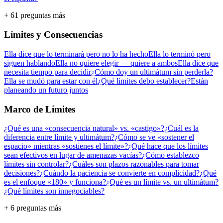
+ 61 preguntas más
Límites y Consecuencias
Ella dice que lo terminará pero no lo ha hecho
Ella lo terminó pero
siguen hablando
Ella no quiere elegir — quiere a ambos
Ella dice que
necesita tiempo para decidir
¿Cómo doy un ultimátum sin perderla?
Ella se mudó para estar con él
¿Qué límites debo establecer?
Están
planeando un futuro juntos
Marco de Límites
¿Qué es una «consecuencia natural» vs. «castigo»?
¿Cuál es la
diferencia entre límite y ultimátum?
¿Cómo se ve «sostener el
espacio» mientras «sostienes el límite»?
¿Qué hace que los límites
sean efectivos en lugar de amenazas vacías?
¿Cómo establezco
límites sin controlar?
¿Cuáles son plazos razonables para tomar
decisiones?
¿Cuándo la paciencia se convierte en complicidad?
¿Qué
es el enfoque «180» y funciona?
¿Qué es un límite vs. un ultimátum?
¿Qué límites son innegociables?
+ 6 preguntas más