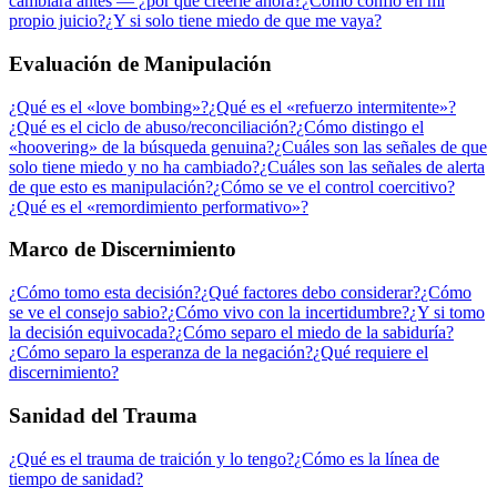
cambiará antes — ¿por qué creerle ahora?
¿Cómo confío en mi
propio juicio?
¿Y si solo tiene miedo de que me vaya?
Evaluación de Manipulación
¿Qué es el «love bombing»?
¿Qué es el «refuerzo intermitente»?
¿Qué es el ciclo de abuso/reconciliación?
¿Cómo distingo el
«hoovering» de la búsqueda genuina?
¿Cuáles son las señales de que
solo tiene miedo y no ha cambiado?
¿Cuáles son las señales de alerta
de que esto es manipulación?
¿Cómo se ve el control coercitivo?
¿Qué es el «remordimiento performativo»?
Marco de Discernimiento
¿Cómo tomo esta decisión?
¿Qué factores debo considerar?
¿Cómo
se ve el consejo sabio?
¿Cómo vivo con la incertidumbre?
¿Y si tomo
la decisión equivocada?
¿Cómo separo el miedo de la sabiduría?
¿Cómo separo la esperanza de la negación?
¿Qué requiere el
discernimiento?
Sanidad del Trauma
¿Qué es el trauma de traición y lo tengo?
¿Cómo es la línea de
tiempo de sanidad?