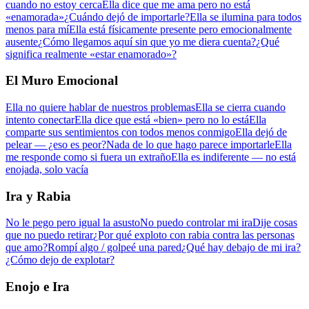
cuando no estoy cerca
Ella dice que me ama pero no está
«enamorada»
¿Cuándo dejó de importarle?
Ella se ilumina para todos
menos para mí
Ella está físicamente presente pero emocionalmente
ausente
¿Cómo llegamos aquí sin que yo me diera cuenta?
¿Qué
significa realmente «estar enamorado»?
El Muro Emocional
Ella no quiere hablar de nuestros problemas
Ella se cierra cuando
intento conectar
Ella dice que está «bien» pero no lo está
Ella
comparte sus sentimientos con todos menos conmigo
Ella dejó de
pelear — ¿eso es peor?
Nada de lo que hago parece importarle
Ella
me responde como si fuera un extraño
Ella es indiferente — no está
enojada, solo vacía
Ira y Rabia
No le pego pero igual la asusto
No puedo controlar mi ira
Dije cosas
que no puedo retirar
¿Por qué exploto con rabia contra las personas
que amo?
Rompí algo / golpeé una pared
¿Qué hay debajo de mi ira?
¿Cómo dejo de explotar?
Enojo e Ira