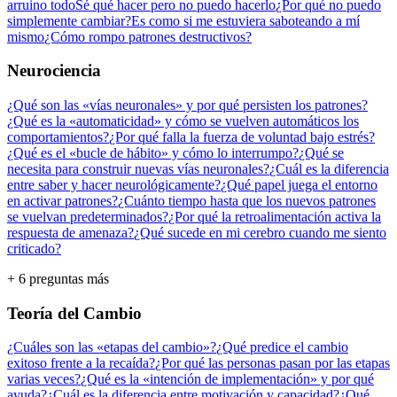
arruino todo
Sé qué hacer pero no puedo hacerlo
¿Por qué no puedo
simplemente cambiar?
Es como si me estuviera saboteando a mí
mismo
¿Cómo rompo patrones destructivos?
Neurociencia
¿Qué son las «vías neuronales» y por qué persisten los patrones?
¿Qué es la «automaticidad» y cómo se vuelven automáticos los
comportamientos?
¿Por qué falla la fuerza de voluntad bajo estrés?
¿Qué es el «bucle de hábito» y cómo lo interrumpo?
¿Qué se
necesita para construir nuevas vías neuronales?
¿Cuál es la diferencia
entre saber y hacer neurológicamente?
¿Qué papel juega el entorno
en activar patrones?
¿Cuánto tiempo hasta que los nuevos patrones
se vuelvan predeterminados?
¿Por qué la retroalimentación activa la
respuesta de amenaza?
¿Qué sucede en mi cerebro cuando me siento
criticado?
+ 6 preguntas más
Teoría del Cambio
¿Cuáles son las «etapas del cambio»?
¿Qué predice el cambio
exitoso frente a la recaída?
¿Por qué las personas pasan por las etapas
varias veces?
¿Qué es la «intención de implementación» y por qué
ayuda?
¿Cuál es la diferencia entre motivación y capacidad?
¿Qué