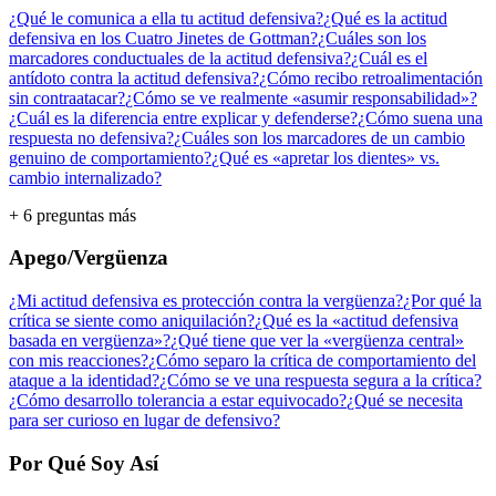
¿Qué le comunica a ella tu actitud defensiva?
¿Qué es la actitud
defensiva en los Cuatro Jinetes de Gottman?
¿Cuáles son los
marcadores conductuales de la actitud defensiva?
¿Cuál es el
antídoto contra la actitud defensiva?
¿Cómo recibo retroalimentación
sin contraatacar?
¿Cómo se ve realmente «asumir responsabilidad»?
¿Cuál es la diferencia entre explicar y defenderse?
¿Cómo suena una
respuesta no defensiva?
¿Cuáles son los marcadores de un cambio
genuino de comportamiento?
¿Qué es «apretar los dientes» vs.
cambio internalizado?
+ 6 preguntas más
Apego/Vergüenza
¿Mi actitud defensiva es protección contra la vergüenza?
¿Por qué la
crítica se siente como aniquilación?
¿Qué es la «actitud defensiva
basada en vergüenza»?
¿Qué tiene que ver la «vergüenza central»
con mis reacciones?
¿Cómo separo la crítica de comportamiento del
ataque a la identidad?
¿Cómo se ve una respuesta segura a la crítica?
¿Cómo desarrollo tolerancia a estar equivocado?
¿Qué se necesita
para ser curioso en lugar de defensivo?
Por Qué Soy Así