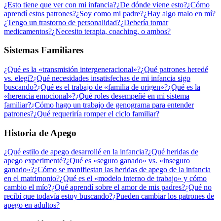
¿Esto tiene que ver con mi infancia?
¿De dónde viene esto?
¿Cómo
aprendí estos patrones?
¿Soy como mi padre?
¿Hay algo malo en mí?
¿Tengo un trastorno de personalidad?
¿Debería tomar
medicamentos?
¿Necesito terapia, coaching, o ambos?
Sistemas Familiares
¿Qué es la «transmisión intergeneracional»?
¿Qué patrones heredé
vs. elegí?
¿Qué necesidades insatisfechas de mi infancia sigo
buscando?
¿Qué es el trabajo de «familia de origen»?
¿Qué es la
«herencia emocional»?
¿Qué roles desempeñé en mi sistema
familiar?
¿Cómo hago un trabajo de genograma para entender
patrones?
¿Qué requeriría romper el ciclo familiar?
Historia de Apego
¿Qué estilo de apego desarrollé en la infancia?
¿Qué heridas de
apego experimenté?
¿Qué es «seguro ganado» vs. «inseguro
ganado»?
¿Cómo se manifiestan las heridas de apego de la infancia
en el matrimonio?
¿Qué es el «modelo interno de trabajo» y cómo
cambio el mío?
¿Qué aprendí sobre el amor de mis padres?
¿Qué no
recibí que todavía estoy buscando?
¿Pueden cambiar los patrones de
apego en adultos?