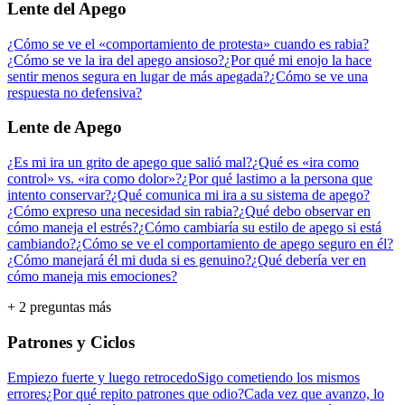
Lente del Apego
¿Cómo se ve el «comportamiento de protesta» cuando es rabia?
¿Cómo se ve la ira del apego ansioso?
¿Por qué mi enojo la hace
sentir menos segura en lugar de más apegada?
¿Cómo se ve una
respuesta no defensiva?
Lente de Apego
¿Es mi ira un grito de apego que salió mal?
¿Qué es «ira como
control» vs. «ira como dolor»?
¿Por qué lastimo a la persona que
intento conservar?
¿Qué comunica mi ira a su sistema de apego?
¿Cómo expreso una necesidad sin rabia?
¿Qué debo observar en
cómo maneja el estrés?
¿Cómo cambiaría su estilo de apego si está
cambiando?
¿Cómo se ve el comportamiento de apego seguro en él?
¿Cómo manejará él mi duda si es genuino?
¿Qué debería ver en
cómo maneja mis emociones?
+ 2 preguntas más
Patrones y Ciclos
Empiezo fuerte y luego retrocedo
Sigo cometiendo los mismos
errores
¿Por qué repito patrones que odio?
Cada vez que avanzo, lo