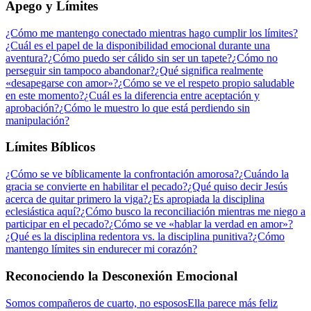
Apego y Límites
¿Cómo me mantengo conectado mientras hago cumplir los límites?
¿Cuál es el papel de la disponibilidad emocional durante una
aventura?
¿Cómo puedo ser cálido sin ser un tapete?
¿Cómo no
perseguir sin tampoco abandonar?
¿Qué significa realmente
«desapegarse con amor»?
¿Cómo se ve el respeto propio saludable
en este momento?
¿Cuál es la diferencia entre aceptación y
aprobación?
¿Cómo le muestro lo que está perdiendo sin
manipulación?
Límites Bíblicos
¿Cómo se ve bíblicamente la confrontación amorosa?
¿Cuándo la
gracia se convierte en habilitar el pecado?
¿Qué quiso decir Jesús
acerca de quitar primero la viga?
¿Es apropiada la disciplina
eclesiástica aquí?
¿Cómo busco la reconciliación mientras me niego a
participar en el pecado?
¿Cómo se ve «hablar la verdad en amor»?
¿Qué es la disciplina redentora vs. la disciplina punitiva?
¿Cómo
mantengo límites sin endurecer mi corazón?
Reconociendo la Desconexión Emocional
Somos compañeros de cuarto, no esposos
Ella parece más feliz