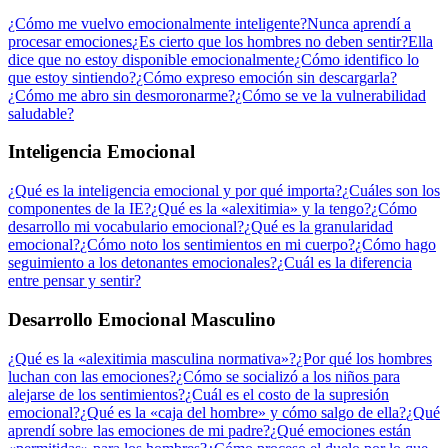
¿Cómo me vuelvo emocionalmente inteligente?
Nunca aprendí a
procesar emociones
¿Es cierto que los hombres no deben sentir?
Ella
dice que no estoy disponible emocionalmente
¿Cómo identifico lo
que estoy sintiendo?
¿Cómo expreso emoción sin descargarla?
¿Cómo me abro sin desmoronarme?
¿Cómo se ve la vulnerabilidad
saludable?
Inteligencia Emocional
¿Qué es la inteligencia emocional y por qué importa?
¿Cuáles son los
componentes de la IE?
¿Qué es la «alexitimia» y la tengo?
¿Cómo
desarrollo mi vocabulario emocional?
¿Qué es la granularidad
emocional?
¿Cómo noto los sentimientos en mi cuerpo?
¿Cómo hago
seguimiento a los detonantes emocionales?
¿Cuál es la diferencia
entre pensar y sentir?
Desarrollo Emocional Masculino
¿Qué es la «alexitimia masculina normativa»?
¿Por qué los hombres
luchan con las emociones?
¿Cómo se socializó a los niños para
alejarse de los sentimientos?
¿Cuál es el costo de la supresión
emocional?
¿Qué es la «caja del hombre» y cómo salgo de ella?
¿Qué
aprendí sobre las emociones de mi padre?
¿Qué emociones están