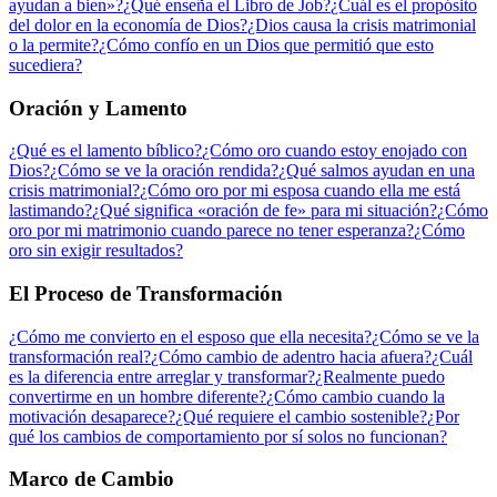
ayudan a bien»?
¿Qué enseña el Libro de Job?
¿Cuál es el propósito
del dolor en la economía de Dios?
¿Dios causa la crisis matrimonial
o la permite?
¿Cómo confío en un Dios que permitió que esto
sucediera?
Oración y Lamento
¿Qué es el lamento bíblico?
¿Cómo oro cuando estoy enojado con
Dios?
¿Cómo se ve la oración rendida?
¿Qué salmos ayudan en una
crisis matrimonial?
¿Cómo oro por mi esposa cuando ella me está
lastimando?
¿Qué significa «oración de fe» para mi situación?
¿Cómo
oro por mi matrimonio cuando parece no tener esperanza?
¿Cómo
oro sin exigir resultados?
El Proceso de Transformación
¿Cómo me convierto en el esposo que ella necesita?
¿Cómo se ve la
transformación real?
¿Cómo cambio de adentro hacia afuera?
¿Cuál
es la diferencia entre arreglar y transformar?
¿Realmente puedo
convertirme en un hombre diferente?
¿Cómo cambio cuando la
motivación desaparece?
¿Qué requiere el cambio sostenible?
¿Por
qué los cambios de comportamiento por sí solos no funcionan?
Marco de Cambio