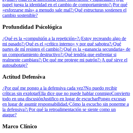
papel juega la identidad en el cambio de comportamiento?
¿Por qué
«esforzarse más» a menudo sale mal?
¿Qué estructuras sostienen el
cambio sostenible?
Profundidad Psicológica
¿Qué es la «compulsión a la repetición»?
¿Estoy recreando algo de
mi pasado?
¿Qué es el «crítico interno» y por qué sabotea?
¿Qué
partes de mí resisten el cambio?
¿Qué es la «ganancia secundaria» de
un comportamiento destructivo?
¿Qué tendría que enfrentar si
realmente cambiara?
¿De qué me protege mi patrón?
¿A qué sirve el
autosabotaje?
Actitud Defensiva
¿Por qué me pongo a la defensiva cada vez?
No puedo recibir
críticas sin explotar
Ella dice que no puede hablar conmigo
Convierto
todo en una discusión
Justifico en lugar de escuchar
Pongo excusas
en lugar de asumir responsabilidad
¿Cómo la escucho sin ponerme a
la defensiva?
¿Por qué la retroalimentación se siente como un
ataque?
Marco Clínico