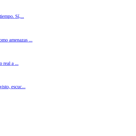
iempo. Sí,...
como amenazas ...
real a ...
isto, escuc...