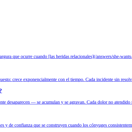
argura que ocurre cuando [las heridas relacionales](/answers/she-wants
esto: crece exponencialmente con el tiempo. Cada incidente sin resolv
?
te desaparecen — se acumulan y se agravan. Cada dolor no atendido se
les y de confianza que se construyen cuando los cónyuges consistentemen