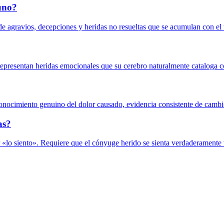
 uno?
e agravios, decepciones y heridas no resueltas que se acumulan con el t
representan heridas emocionales que su cerebro naturalmente cataloga 
econocimiento genuino del dolor causado, evidencia consistente de cambio 
as?
«lo siento». Requiere que el cónyuge herido se sienta verdaderamente v