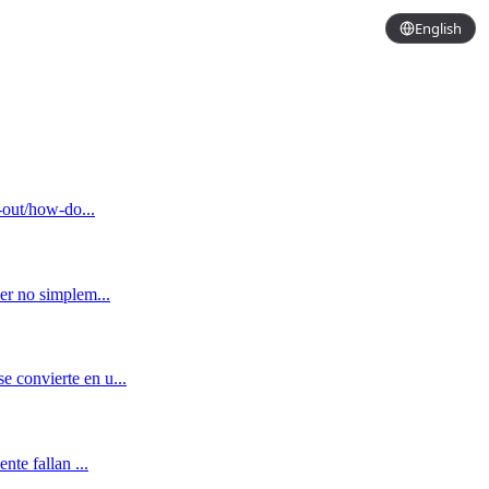
English
-out/how-do...
er no simplem...
 convierte en u...
te fallan ...