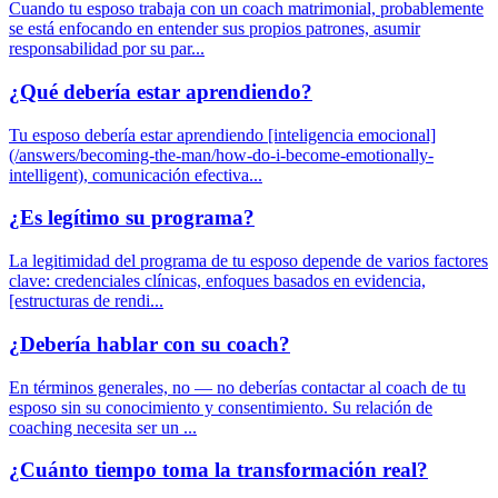
Cuando tu esposo trabaja con un coach matrimonial, probablemente
se está enfocando en entender sus propios patrones, asumir
responsabilidad por su par...
¿Qué debería estar aprendiendo?
Tu esposo debería estar aprendiendo [inteligencia emocional]
(/answers/becoming-the-man/how-do-i-become-emotionally-
intelligent), comunicación efectiva...
¿Es legítimo su programa?
La legitimidad del programa de tu esposo depende de varios factores
clave: credenciales clínicas, enfoques basados en evidencia,
[estructuras de rendi...
¿Debería hablar con su coach?
En términos generales, no — no deberías contactar al coach de tu
esposo sin su conocimiento y consentimiento. Su relación de
coaching necesita ser un ...
¿Cuánto tiempo toma la transformación real?