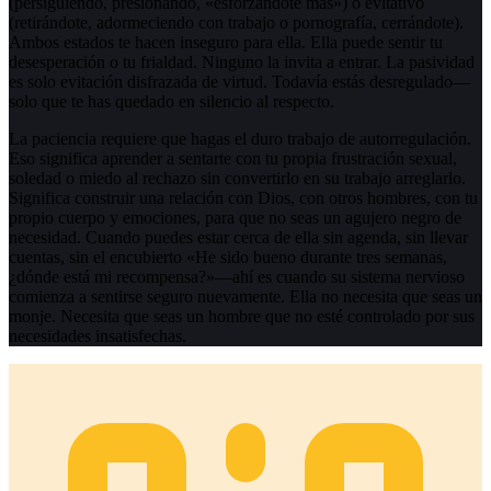
(persiguiendo, presionando, «esforzándote más») o evitativo
(retirándote, adormeciendo con trabajo o pornografía, cerrándote).
Ambos estados te hacen inseguro para ella. Ella puede sentir tu
desesperación o tu frialdad. Ninguno la invita a entrar. La pasividad
es solo evitación disfrazada de virtud. Todavía estás desregulado—
solo que te has quedado en silencio al respecto.
La paciencia requiere que hagas el duro trabajo de autorregulación.
Eso significa aprender a sentarte con tu propia frustración sexual,
soledad o miedo al rechazo sin convertirlo en su trabajo arreglarlo.
Significa construir una relación con Dios, con otros hombres, con tu
propio cuerpo y emociones, para que no seas un agujero negro de
necesidad. Cuando puedes estar cerca de ella sin agenda, sin llevar
cuentas, sin el encubierto «He sido bueno durante tres semanas,
¿dónde está mi recompensa?»—ahí es cuando su sistema nervioso
comienza a sentirse seguro nuevamente. Ella no necesita que seas un
monje. Necesita que seas un hombre que no esté controlado por sus
necesidades insatisfechas.