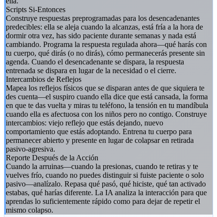
ella.
Scripts Si-Entonces
Construye respuestas preprogramadas para los desencadenantes
predecibles: ella se aleja cuando la alcanzas, está fría a la hora de
dormir otra vez, has sido paciente durante semanas y nada está
cambiando. Programa la respuesta regulada ahora—qué harás con
tu cuerpo, qué dirás (o no dirás), cómo permanecerás presente sin
agenda. Cuando el desencadenante se dispara, la respuesta
entrenada se dispara en lugar de la necesidad o el cierre.
Intercambios de Reflejos
Mapea los reflejos físicos que se disparan antes de que siquiera te
des cuenta—el suspiro cuando ella dice que está cansada, la forma
en que te das vuelta y miras tu teléfono, la tensión en tu mandíbula
cuando ella es afectuosa con los niños pero no contigo. Construye
intercambios: viejo reflejo que estás dejando, nuevo
comportamiento que estás adoptando. Entrena tu cuerpo para
permanecer abierto y presente en lugar de colapsar en retirada
pasivo-agresiva.
Reporte Después de la Acción
Cuando la arruinas—cuando la presionas, cuando te retiras y te
vuelves frío, cuando no puedes distinguir si fuiste paciente o solo
pasivo—analízalo. Repasa qué pasó, qué hiciste, qué tan activado
estabas, qué harías diferente. La IA analiza la interacción para que
aprendas lo suficientemente rápido como para dejar de repetir el
mismo colapso.