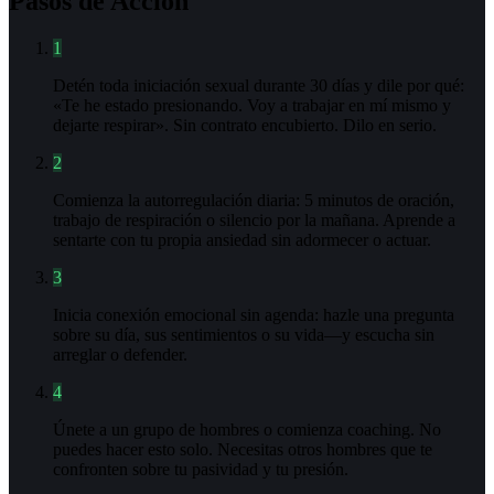
Pasos de Acción
1
Detén toda iniciación sexual durante 30 días y dile por qué:
«Te he estado presionando. Voy a trabajar en mí mismo y
dejarte respirar». Sin contrato encubierto. Dilo en serio.
2
Comienza la autorregulación diaria: 5 minutos de oración,
trabajo de respiración o silencio por la mañana. Aprende a
sentarte con tu propia ansiedad sin adormecer o actuar.
3
Inicia conexión emocional sin agenda: hazle una pregunta
sobre su día, sus sentimientos o su vida—y escucha sin
arreglar o defender.
4
Únete a un grupo de hombres o comienza coaching. No
puedes hacer esto solo. Necesitas otros hombres que te
confronten sobre tu pasividad y tu presión.