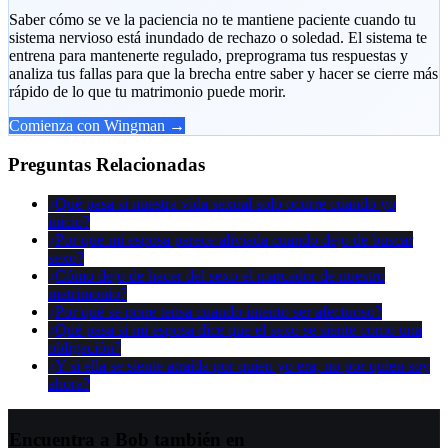
Saber cómo se ve la paciencia no te mantiene paciente cuando tu
sistema nervioso está inundado de rechazo o soledad. El sistema te
entrena para mantenerte regulado, preprograma tus respuestas y
analiza tus fallas para que la brecha entre saber y hacer se cierre más
rápido de lo que tu matrimonio puede morir.
Comienza con Wingman →
Preguntas Relacionadas
¿Qué pasa si nuestra vida sexual solo ocurre cuando yo
inicio?
¿Por qué mi esposa parece aliviada cuando dejo de buscar
sexo?
¿Cómo dejo de hacer del sexo el marcador de nuestro
matrimonio?
¿Por qué se pone tensa cuando intento ser afectuoso?
¿Qué pasa si mi esposa dice que el sexo se siente como una
obligación?
¿Y si ella se siente atraída por quien yo era, no por quien soy
ahora?
Encuentra a Bob también en