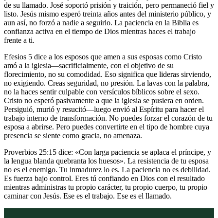
de su llamado. José soportó prisión y traición, pero permaneció fiel y
listo. Jesús mismo esperó treinta años antes del ministerio público, y
aun así, no forzó a nadie a seguirlo. La paciencia en la Biblia es
confianza activa en el tiempo de Dios mientras haces el trabajo
frente a ti.
Efesios 5 dice a los esposos que amen a sus esposas como Cristo
amó a la iglesia—sacrificialmente, con el objetivo de su
florecimiento, no su comodidad. Eso significa que lideras sirviendo,
no exigiendo. Creas seguridad, no presión. La lavas con la palabra,
no la haces sentir culpable con versículos bíblicos sobre el sexo.
Cristo no esperó pasivamente a que la iglesia se pusiera en orden.
Persiguió, murió y resucitó—luego envió al Espíritu para hacer el
trabajo interno de transformación. No puedes forzar el corazón de tu
esposa a abrirse. Pero puedes convertirte en el tipo de hombre cuya
presencia se siente como gracia, no amenaza.
Proverbios 25:15 dice: «Con larga paciencia se aplaca el príncipe, y
la lengua blanda quebranta los huesos». La resistencia de tu esposa
no es el enemigo. Tu inmadurez lo es. La paciencia no es debilidad.
Es fuerza bajo control. Eres tú confiando en Dios con el resultado
mientras administras tu propio carácter, tu propio cuerpo, tu propio
caminar con Jesús. Ese es el trabajo. Ese es el llamado.