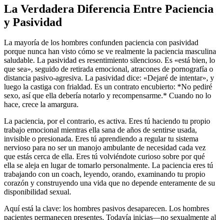
La Verdadera Diferencia Entre Paciencia
y Pasividad
La mayoría de los hombres confunden paciencia con pasividad
porque nunca han visto cómo se ve realmente la paciencia masculina
saludable. La pasividad es resentimiento silencioso. Es «está bien, lo
que sea», seguido de retirada emocional, atracones de pornografía o
distancia pasivo-agresiva. La pasividad dice: «Dejaré de intentar», y
luego la castiga con frialdad. Es un contrato encubierto: *No pediré
sexo, así que ella debería notarlo y recompensarme.* Cuando no lo
hace, crece la amargura.
La paciencia, por el contrario, es activa. Eres tú haciendo tu propio
trabajo emocional mientras ella sana de años de sentirse usada,
invisible o presionada. Eres tú aprendiendo a regular tu sistema
nervioso para no ser un manojo ambulante de necesidad cada vez
que estás cerca de ella. Eres tú volviéndote curioso sobre por qué
ella se aleja en lugar de tomarlo personalmente. La paciencia eres tú
trabajando con un coach, leyendo, orando, examinando tu propio
corazón y construyendo una vida que no depende enteramente de su
disponibilidad sexual.
Aquí está la clave: los hombres pasivos desaparecen. Los hombres
pacientes permanecen presentes. Todavía inicias—no sexualmente al