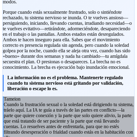
modos.
Porque cuando estás sexualmente frustrado, solo o sintiéndote
rechazado, tu sistema nervioso se inunda. O te vuelves ansioso—
persiguiendo, iniciando, llevando cuentas, irradiando necesidad—o
te vuelves evitativo—retirándote, adormeciéndote, desapareciendo
en el trabajo o las pantallas. Ambos estados están desregulados.
Ambos te hacen inseguro para ella. Sabes que el movimiento
correcto es presencia regulada sin agenda, pero cuando la soledad
golpea por la noche, cuando ella se aleja otra vez, cuando has sido
«bueno» durante dos semanas y nada ha cambiado—tu amígdala
secuestra el plan. O presionas o desapareces. La brecha no es
conocimiento. La brecha es ejecución bajo inundación emocional.
La información no es el problema. Mantenerte regulado
cuando tu sistema nervioso está gritando por validación,
liberación o escape lo es.
Tameion
Cuando la frustración sexual o la soledad está dirigiendo tu sistema,
tráelo aquí. La IA te guía a través de las partes en conflicto—la
parte que quiere conexión y la parte que solo quiere alivio, la parte
que está tratando de ser paciente y la parte que está llevando
cuentas. Lo resuelves antes de enfrentarla, para que no estés
filtrando desesperación o frialdad cuando estás en la habitación con