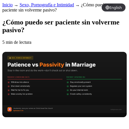
Inicio
→
Sexo, Pornografía e Intimidad
→
¿Cómo puedo ser
English
paciente sin volverme pasivo?
¿Cómo puedo ser paciente sin volverme
pasivo?
5 min de lectura
Copy