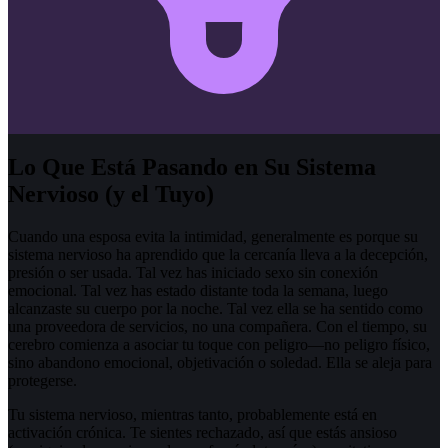
Lo Que Está Pasando en Su Sistema
Nervioso (y el Tuyo)
Cuando una esposa evita la intimidad, generalmente es porque su
sistema nervioso ha aprendido que la cercanía lleva a la decepción,
presión o ser usada. Tal vez has iniciado sexo sin conexión
emocional. Tal vez has estado distante toda la semana, luego
alcanzaste su cuerpo por la noche. Tal vez ella se ha sentido como
una proveedora de servicios, no una compañera. Con el tiempo, su
cerebro comienza a asociar tu toque con peligro—no peligro físico,
sino abandono emocional, objetivación o soledad. Ella se aleja para
protegerse.
Tu sistema nervioso, mientras tanto, probablemente está en
activación crónica. Te sientes rechazado, así que estás ansioso