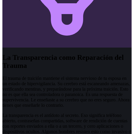
La Transparencia como Reparación del
Trauma
El trauma de traición mantiene el sistema nervioso de tu esposa en
un estado de hipervigilancia. Su cerebro está escaneando amenazas,
verificando mentiras, y preparándose para la próxima traición. Esto
no es que ella sea controladora o paranoica. Es una respuesta de
supervivencia. Le enseñaste a su cerebro que no eres seguro. Ahora
tienes que enseñarle lo contrario.
La transparencia es el antídoto al secreto. Eso significa teléfono
abierto, contraseñas compartidas, software de rendición de cuentas
con reportes enviados a ella o a un tercero, y cero aplicaciones o
dispositivos ocultos. Algunos hombres resisten esto como invasivo o