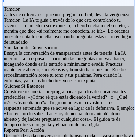
Tameion
Antes de enfrentar su próxima pregunta difícil, lleva la vergüenza a
Tameion. La IA te guía a través de lo que está controlando tu
sistema — el miedo a ser expuesto, la herida debajo del secreto, la
mentira que dice «si realmente me conociera, se iría». Lo ordenas
antes de sentarte con ella, así cuando pregunta, estás claro en lugar
de inundado.
Simulador de Conversación
Ensaya la conversación de transparencia antes de tenerla. La IA
interpreta a tu esposa — haciendo las preguntas que va a hacer,
indagando donde estás tentado a minimizar o evadir. Practicas
mantenerte abierto, sin defensas y honesto bajo presión. Recibes
retroalimentación sobre tu tono y tus palabras. Para cuando la
enfrentas, ya lo has hecho tres veces sin explotar.
Guiones Si-Entonces
Construye respuestas preprogramadas para los desencadenantes
predecibles: «¿Cómo sé que estás diciendo la verdad?» o «¿Qué
más estás ocultando?». Tu guion no es una evasión — es la
respuesta entrenada que se activa en lugar de la defensiva. Ejemplo:
«Todavía no lo sabes. Lo estoy demostrando manteniéndome
abierto y dejándote preguntar cualquier cosa». El guion te da
tiempo entre su pregunta y el pánico de tu amígdala.
Reporte Post-Acción
Después de cada conversación de transparencia — ya sea que haya