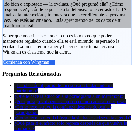
ido bien o explotado — la evalúas. ¿Qué preguntó ella? ¿Cómo
respondiste? ¿Dónde te pusiste a la defensiva o te cerraste? La IA
analiza la interacción y te muestra qué hacer diferente la próxima
vez. No estás adivinando. Estás aprendiendo de los datos de tu
matrimonio real.
Saber que necesitas ser honesto no es lo mismo que poder
mantenerte regulado cuando ella te está mirando, esperando la
verdad. La brecha entre saber y hacer es tu sistema nervioso.
Wingman es el sistema que la cierra.
Comienza con Wingman →
Preguntas Relacionadas
¿La adicción al porno de mi esposo está dañando mi
matrimonio?
¿Qué le hace la adicción a la pornografía a un matrimonio?
¿Por qué sigo volviendo al porno cuando amo a mi esposa?
¿Cómo reconstruyo la confianza después de ocultar
pornografía?
¿Cómo reconstruyo la búsqueda sin hacer del sexo la agenda?
¿Qué pasa si el afecto solo regresa después de que vuelva la
confianza?