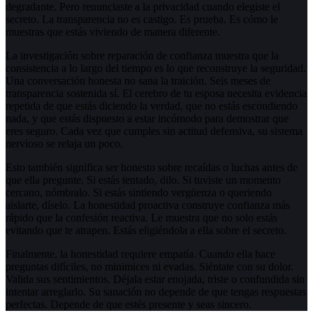
degradante. Pero renunciaste a la privacidad cuando elegiste el
secreto. La transparencia no es castigo. Es prueba. Es cómo le
muestras que estás viviendo de manera diferente.
La investigación sobre reparación de confianza muestra que la
consistencia a lo largo del tiempo es lo que reconstruye la seguridad.
Una conversación honesta no sana la traición. Seis meses de
transparencia sostenida sí. El cerebro de tu esposa necesita evidencia
repetida de que estás diciendo la verdad, que no estás escondiendo
nada, y que estás dispuesto a estar incómodo para demostrar que
eres seguro. Cada vez que cumples sin actitud defensiva, su sistema
nervioso se relaja un poco.
Esto también significa ser honesto sobre recaídas o luchas antes de
que ella pregunte. Si estás tentado, dilo. Si tuviste un momento
cercano, nómbralo. Si estás sintiendo vergüenza o queriendo
aislarte, díselo. La honestidad proactiva construye confianza más
rápido que la confesión reactiva. Le muestra que no solo estás
evitando que te atrapen. Estás eligiéndola a ella sobre el secreto.
Finalmente, la honestidad requiere empatía. Cuando ella hace
preguntas difíciles, no minimices ni evadas. Siéntate con su dolor.
Valida sus sentimientos. Déjala estar enojada, triste o confundida sin
intentar arreglarlo. Su sanación no depende de que tengas respuestas
perfectas. Depende de que estés presente y seas sincero.