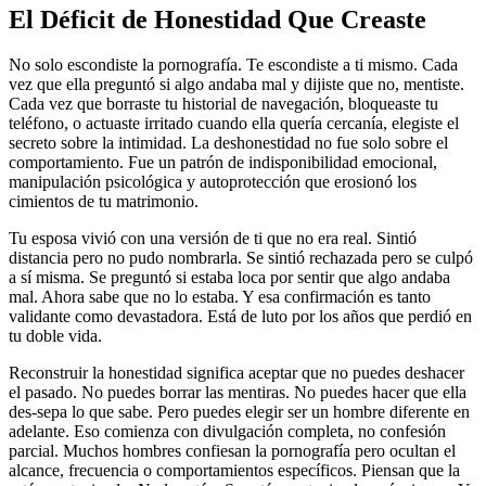
El Déficit de Honestidad Que Creaste
No solo escondiste la pornografía. Te escondiste a ti mismo. Cada
vez que ella preguntó si algo andaba mal y dijiste que no, mentiste.
Cada vez que borraste tu historial de navegación, bloqueaste tu
teléfono, o actuaste irritado cuando ella quería cercanía, elegiste el
secreto sobre la intimidad. La deshonestidad no fue solo sobre el
comportamiento. Fue un patrón de indisponibilidad emocional,
manipulación psicológica y autoprotección que erosionó los
cimientos de tu matrimonio.
Tu esposa vivió con una versión de ti que no era real. Sintió
distancia pero no pudo nombrarla. Se sintió rechazada pero se culpó
a sí misma. Se preguntó si estaba loca por sentir que algo andaba
mal. Ahora sabe que no lo estaba. Y esa confirmación es tanto
validante como devastadora. Está de luto por los años que perdió en
tu doble vida.
Reconstruir la honestidad significa aceptar que no puedes deshacer
el pasado. No puedes borrar las mentiras. No puedes hacer que ella
des-sepa lo que sabe. Pero puedes elegir ser un hombre diferente en
adelante. Eso comienza con divulgación completa, no confesión
parcial. Muchos hombres confiesan la pornografía pero ocultan el
alcance, frecuencia o comportamientos específicos. Piensan que la