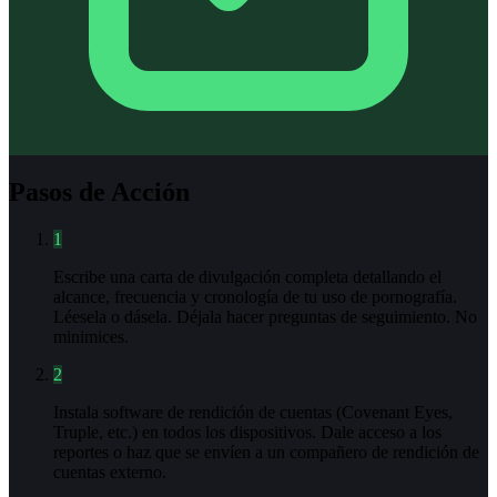
Pasos de Acción
1
Escribe una carta de divulgación completa detallando el
alcance, frecuencia y cronología de tu uso de pornografía.
Léesela o dásela. Déjala hacer preguntas de seguimiento. No
minimices.
2
Instala software de rendición de cuentas (Covenant Eyes,
Truple, etc.) en todos los dispositivos. Dale acceso a los
reportes o haz que se envíen a un compañero de rendición de
cuentas externo.