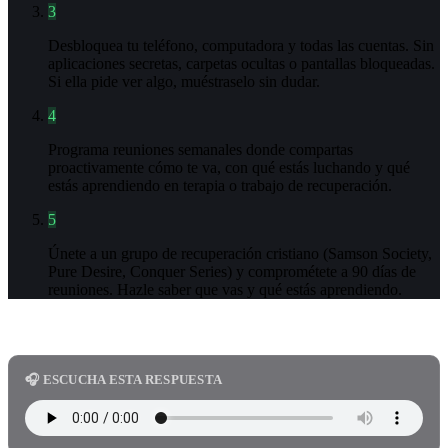
3
Desbloquea tu teléfono, computadora y todas las cuentas. Sin
aplicaciones secretas, carpetas ocultas o pantallas bloqueadas.
Si ella pide ver algo, muéstraselo sin dudar.
4
Programa reuniones semanales donde compartas
proactivamente cómo te va, con qué estás luchando y qué
estás aprendiendo en terapia o trabajo de recuperación.
5
Únete a un grupo de recuperación cristiano (Samson Society,
Pure Desire, Conquer Series) y comprométete a 90 días de
reuniones. Hazle saber que vas y qué estás aprendiendo.
🎧 ESCUCHA ESTA RESPUESTA