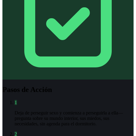
Pasos de Acción
1
Deja de perseguir sexo y comienza a perseguirla a ella—
pregunta sobre su mundo interior, sus miedos, sus
necesidades, sin agenda para el dormitorio.
2