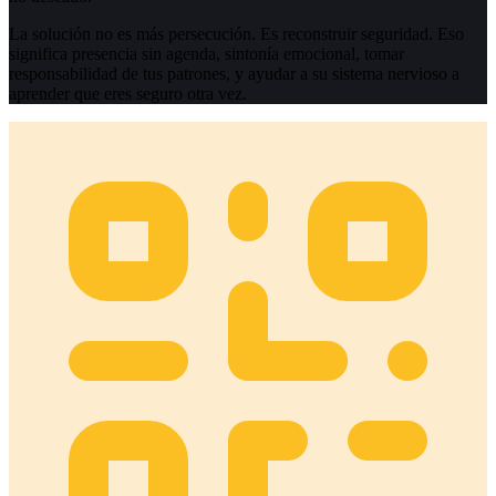
La solución no es más persecución. Es reconstruir seguridad. Eso
significa presencia sin agenda, sintonía emocional, tomar
responsabilidad de tus patrones, y ayudar a su sistema nervioso a
aprender que eres seguro otra vez.