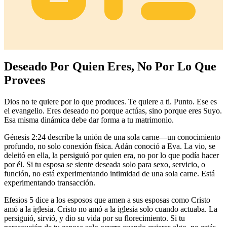
Deseado Por Quien Eres, No Por Lo Que
Provees
Dios no te quiere por lo que produces. Te quiere a ti. Punto. Ese es
el evangelio. Eres deseado no porque actúas, sino porque eres Suyo.
Esa misma dinámica debe dar forma a tu matrimonio.
Génesis 2:24 describe la unión de una sola carne—un conocimiento
profundo, no solo conexión física. Adán conoció a Eva. La vio, se
deleitó en ella, la persiguió por quien era, no por lo que podía hacer
por él. Si tu esposa se siente deseada solo para sexo, servicio, o
función, no está experimentando intimidad de una sola carne. Está
experimentando transacción.
Efesios 5 dice a los esposos que amen a sus esposas como Cristo
amó a la iglesia. Cristo no amó a la iglesia solo cuando actuaba. La
persiguió, sirvió, y dio su vida por su florecimiento. Si tu