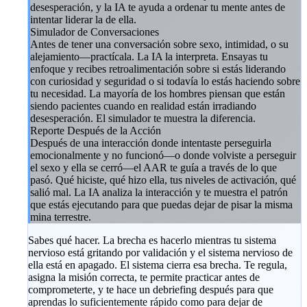
desesperación, y la IA te ayuda a ordenar tu mente antes de
intentar liderar la de ella.
Simulador de Conversaciones
Antes de tener una conversación sobre sexo, intimidad, o su
alejamiento—practícala. La IA la interpreta. Ensayas tu
enfoque y recibes retroalimentación sobre si estás liderando
con curiosidad y seguridad o si todavía lo estás haciendo sobre
tu necesidad. La mayoría de los hombres piensan que están
siendo pacientes cuando en realidad están irradiando
desesperación. El simulador te muestra la diferencia.
Reporte Después de la Acción
Después de una interacción donde intentaste perseguirla
emocionalmente y no funcionó—o donde volviste a perseguir
el sexo y ella se cerró—el AAR te guía a través de lo que
pasó. Qué hiciste, qué hizo ella, tus niveles de activación, qué
salió mal. La IA analiza la interacción y te muestra el patrón
que estás ejecutando para que puedas dejar de pisar la misma
mina terrestre.
Sabes qué hacer. La brecha es hacerlo mientras tu sistema
nervioso está gritando por validación y el sistema nervioso de
ella está en apagado. El sistema cierra esa brecha. Te regula,
asigna la misión correcta, te permite practicar antes de
comprometerte, y te hace un debriefing después para que
aprendas lo suficientemente rápido como para dejar de