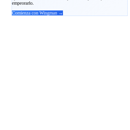
empeorarlo.
Comienza con Wingman →