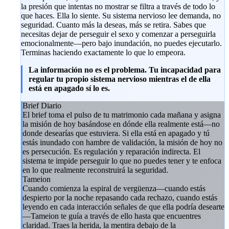
la presión que intentas no mostrar se filtra a través de todo lo
que haces. Ella lo siente. Su sistema nervioso lee demanda, no
seguridad. Cuanto más la deseas, más se retira. Sabes que
necesitas dejar de perseguir el sexo y comenzar a perseguirla
emocionalmente—pero bajo inundación, no puedes ejecutarlo.
Terminas haciendo exactamente lo que lo empeora.
La información no es el problema. Tu incapacidad para
regular tu propio sistema nervioso mientras el de ella
está en apagado sí lo es.
Brief Diario
El brief toma el pulso de tu matrimonio cada mañana y asigna
la misión de hoy basándose en dónde ella realmente está—no
donde desearías que estuviera. Si ella está en apagado y tú
estás inundado con hambre de validación, la misión de hoy no
es persecución. Es regulación y reparación indirecta. El
sistema te impide perseguir lo que no puedes tener y te enfoca
en lo que realmente reconstruirá la seguridad.
Tameion
Cuando comienza la espiral de vergüenza—cuando estás
despierto por la noche repasando cada rechazo, cuando estás
leyendo en cada interacción señales de que ella podría desearte
—Tameion te guía a través de ello hasta que encuentres
claridad. Traes la herida, la mentira debajo de la