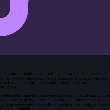
ignifica que no simplemente sucede—se cultiva a través de la conexión
 antes de que su cuerpo pueda sentir excitación. Si su sistema nervioso
o a desconexión relacional o conflicto sin resolver), su cuerpo no
eurológico.
 cerebro lo lee como demanda o presión. Eso activa su sistema nervioso
 no hay deseo, no hay placer, no hay conexión. Con el tiempo, esto
r completo porque sabe a dónde lleva, y no tiene la capacidad emocional
 en lugar de intimidad.