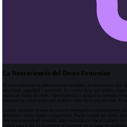
La Neurociencia del Deseo Femenino
El deseo femenino es principalmente receptivo, no espontáneo. Eso s
emocional, seguridad y presencia. Su cerebro tiene que sentirse seguro
está en un estado de estrés, hipervigilancia o apagado (a menudo debid
producirá las condiciones para el deseo. Esto no es una elección. Es n
Cuando persigues el sexo sin primero perseguirla emocionalmente, su
simpático—lucha, huida o congelación. Puede cumplir por deber, pero
crea una respuesta de aversión. Ella comienza a evitar el contacto po
o física para ir allí. El dormitorio se convierte en un lugar de ansiedad