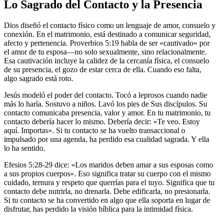
Lo Sagrado del Contacto y la Presencia
Dios diseñó el contacto físico como un lenguaje de amor, consuelo y
conexión. En el matrimonio, está destinado a comunicar seguridad,
afecto y pertenencia. Proverbios 5:19 habla de ser «cautivado» por
el amor de tu esposa—no solo sexualmente, sino relacionalmente.
Esa cautivación incluye la calidez de la cercanía física, el consuelo
de su presencia, el gozo de estar cerca de ella. Cuando eso falta,
algo sagrado está roto.
Jesús modeló el poder del contacto. Tocó a leprosos cuando nadie
más lo haría. Sostuvo a niños. Lavó los pies de Sus discípulos. Su
contacto comunicaba presencia, valor y amor. En tu matrimonio, tu
contacto debería hacer lo mismo. Debería decir: «Te veo. Estoy
aquí. Importas». Si tu contacto se ha vuelto transaccional o
impulsado por una agenda, ha perdido esa cualidad sagrada. Y ella
lo ha sentido.
Efesios 5:28-29 dice: «Los maridos deben amar a sus esposas como
a sus propios cuerpos». Eso significa tratar su cuerpo con el mismo
cuidado, ternura y respeto que querrías para el tuyo. Significa que tu
contacto debe nutrirla, no drenarla. Debe edificarla, no presionarla.
Si tu contacto se ha convertido en algo que ella soporta en lugar de
disfrutar, has perdido la visión bíblica para la intimidad física.