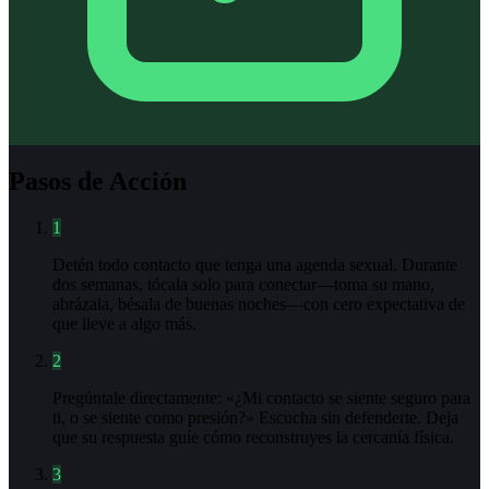
Pasos de Acción
1
Detén todo contacto que tenga una agenda sexual. Durante
dos semanas, tócala solo para conectar—toma su mano,
abrázala, bésala de buenas noches—con cero expectativa de
que lleve a algo más.
2
Pregúntale directamente: «¿Mi contacto se siente seguro para
ti, o se siente como presión?» Escucha sin defenderte. Deja
que su respuesta guíe cómo reconstruyes la cercanía física.
3