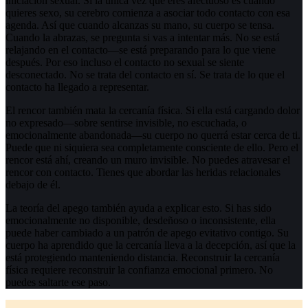
iniciación sexual. Si la única vez que eres afectuoso es cuando
quieres sexo, su cerebro comienza a asociar todo contacto con esa
agenda. Así que cuando alcanzas su mano, su cuerpo se tensa.
Cuando la abrazas, se pregunta si vas a intentar más. No se está
relajando en el contacto—se está preparando para lo que viene
después. Por eso incluso el contacto no sexual se siente
desconectado. No se trata del contacto en sí. Se trata de lo que el
contacto ha llegado a representar.
El rencor también mata la cercanía física. Si ella está cargando dolor
no expresado—sobre sentirse invisible, no escuchada, o
emocionalmente abandonada—su cuerpo no querrá estar cerca de ti.
Puede que ni siquiera sea completamente consciente de ello. Pero el
rencor está ahí, creando un muro invisible. No puedes atravesar el
rencor con contacto. Tienes que abordar las heridas relacionales
debajo de él.
La teoría del apego también ayuda a explicar esto. Si has sido
emocionalmente no disponible, desdeñoso o inconsistente, ella
puede haber cambiado a un patrón de apego evitativo contigo. Su
cuerpo ha aprendido que la cercanía lleva a la decepción, así que la
está protegiendo manteniendo distancia. Reconstruir la cercanía
física requiere reconstruir la confianza emocional primero. No
puedes saltarte ese paso.