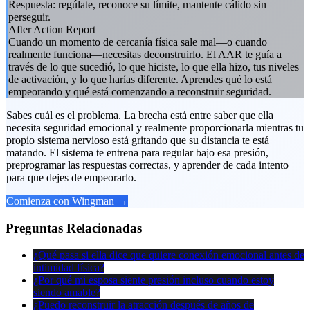
Respuesta: regúlate, reconoce su límite, mantente cálido sin
perseguir.
After Action Report
Cuando un momento de cercanía física sale mal—o cuando
realmente funciona—necesitas deconstruirlo. El AAR te guía a
través de lo que sucedió, lo que hiciste, lo que ella hizo, tus niveles
de activación, y lo que harías diferente. Aprendes qué lo está
empeorando y qué está comenzando a reconstruir seguridad.
Sabes cuál es el problema. La brecha está entre saber que ella
necesita seguridad emocional y realmente proporcionarla mientras tu
propio sistema nervioso está gritando que su distancia te está
matando. El sistema te entrena para regular bajo esa presión,
preprogramar las respuestas correctas, y aprender de cada intento
para que dejes de empeorarlo.
Comienza con Wingman →
Preguntas Relacionadas
¿Qué pasa si ella dice que quiere conexión emocional antes de
intimidad física?
¿Por qué mi esposa siente presión incluso cuando estoy
siendo amable?
¿Puedo reconstruir la atracción después de años de