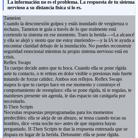
La información no es el problema. La respuesta de tu sistema
nervioso a su distancia física sí lo es.
Tameion
Cuando la desconexión golpea y estás inundado de vergüenza o
rechazo, Tameion te guía a través de lo que realmente está
corriendo tu sistema en ese momento. Traes la herida—«La alcancé
y ella se alejó y siento que me estoy muriendo»—y la IA te ayuda a
encontrar claridad debajo de la inundación. No puedes reconstruir
seguridad emocional mientras tu propio sistema nervioso está en
crisis.
Reflex Swaps
Tu cuerpo decide antes que tu boca. Cuando ella se pone rígida
ante tu contacto, o te retiras en dolor visible o presionas más fuerte
tratando de forzar calidez. Ambos son reflejos. Reflex Swaps
mapea lo que tu cuerpo hace en ese momento y construye el
comportamiento de reemplazo: ella se pone rígida, tú te regulas, te
mantienes presente sin agenda, le das espacio sin castigarla por
necesitarlo.
If-Then Scripts
Necesitas respuestas preprogramadas para los momentos
predecibles: ella se aleja de un abrazo, se tensa cuando tocas su
hombro, dice «esta noche no» antes de que siquiera hayas
preguntado. If-Then Scripts te dan la respuesta entrenada que se
dispara en lugar de la herida. Detonante: ella se pone rígida.