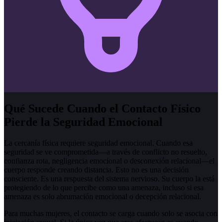
Qué Sucede Cuando el Contacto Físico
Pierde la Seguridad Emocional
La cercanía física requiere seguridad emocional. Cuando esa
seguridad se ve comprometida—a través de conflicto no resuelto,
confianza rota, negligencia emocional o desconexión relacional—el
cuerpo responde creando distancia. Esto no es una decisión
consciente. Es una respuesta del sistema nervioso. Su cuerpo la está
protegiendo de lo que percibe como una amenaza, incluso si esa
amenaza es solo abrumación emocional o decepción relacional.
Para muchas mujeres, el contacto se carga cuando solo se asocia con