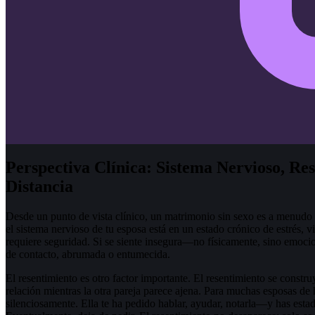
Perspectiva Clínica: Sistema Nervioso, Res
Distancia
Desde un punto de vista clínico, un matrimonio sin sexo es a menudo
el sistema nervioso de tu esposa está en un estado crónico de estrés, v
requiere seguridad. Si se siente insegura—no físicamente, sino emoci
de contacto, abrumada o entumecida.
El resentimiento es otro factor importante. El resentimiento se constru
relación mientras la otra pareja parece ajena. Para muchas esposas de
silenciosamente. Ella te ha pedido hablar, ayudar, notarla—y has e