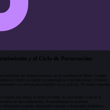
entimiento y el Ciclo de Persecución-
 un problema del sistema nervioso, no un problema de libido. Cuando
igilancia o cierre, su cuerpo no priorizará la conexión sexual. El deseo
onalmente—su sistema parasimpático no se activará. Se sentirá saturada
ye cuando una pareja se siente invisible, no escuchada o sola en la
 hombres de alto rendimiento, el resentimiento se acumula
stado demasiado ocupado, demasiado cansado o demasiado desdeñoso.