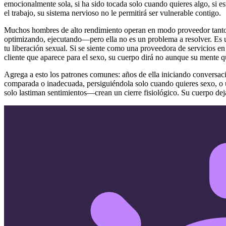
emocionalmente sola, si ha sido tocada solo cuando quieres algo, si e
el trabajo, su sistema nervioso no le permitirá ser vulnerable contigo.
Muchos hombres de alto rendimiento operan en modo proveedor tanto t
optimizando, ejecutando—pero ella no es un problema a resolver. Es u
tu liberación sexual. Si se siente como una proveedora de servicios e
cliente que aparece para el sexo, su cuerpo dirá no aunque su mente qu
Agrega a esto los patrones comunes: años de ella iniciando conversaci
comparada o inadecuada, persiguiéndola solo cuando quieres sexo, o u
solo lastiman sentimientos—crean un cierre fisiológico. Su cuerpo deja 