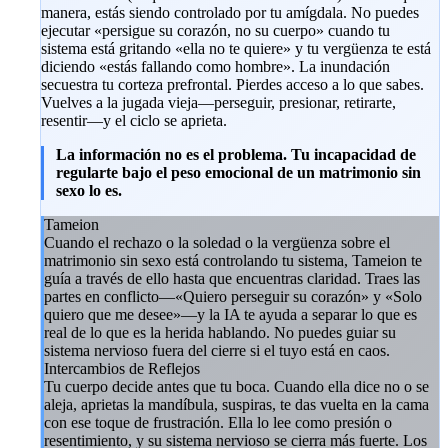
manera, estás siendo controlado por tu amígdala. No puedes
ejecutar «persigue su corazón, no su cuerpo» cuando tu
sistema está gritando «ella no te quiere» y tu vergüenza te está
diciendo «estás fallando como hombre». La inundación
secuestra tu corteza prefrontal. Pierdes acceso a lo que sabes.
Vuelves a la jugada vieja—perseguir, presionar, retirarte,
resentir—y el ciclo se aprieta.
La información no es el problema. Tu incapacidad de
regularte bajo el peso emocional de un matrimonio sin
sexo lo es.
Tameion
Cuando el rechazo o la soledad o la vergüenza sobre el
matrimonio sin sexo está controlando tu sistema, Tameion te
guía a través de ello hasta que encuentras claridad. Traes las
partes en conflicto—«Quiero perseguir su corazón» y «Solo
quiero que me desee»—y la IA te ayuda a separar lo que es
real de lo que es la herida hablando. No puedes guiar su
sistema nervioso fuera del cierre si el tuyo está en caos.
Intercambios de Reflejos
Tu cuerpo decide antes que tu boca. Cuando ella dice no o se
aleja, aprietas la mandíbula, suspiras, te das vuelta en la cama
con ese toque de frustración. Ella lo lee como presión o
resentimiento, y su sistema nervioso se cierra más fuerte. Los