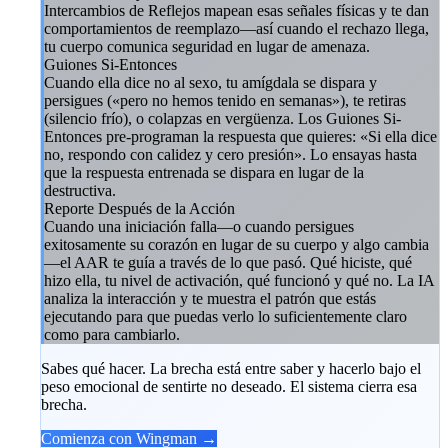
Intercambios de Reflejos mapean esas señales físicas y te dan
comportamientos de reemplazo—así cuando el rechazo llega,
tu cuerpo comunica seguridad en lugar de amenaza.
Guiones Si-Entonces
Cuando ella dice no al sexo, tu amígdala se dispara y
persigues («pero no hemos tenido en semanas»), te retiras
(silencio frío), o colapzas en vergüenza. Los Guiones Si-
Entonces pre-programan la respuesta que quieres: «Si ella dice
no, respondo con calidez y cero presión». Lo ensayas hasta
que la respuesta entrenada se dispara en lugar de la
destructiva.
Reporte Después de la Acción
Cuando una iniciación falla—o cuando persigues
exitosamente su corazón en lugar de su cuerpo y algo cambia
—el AAR te guía a través de lo que pasó. Qué hiciste, qué
hizo ella, tu nivel de activación, qué funcionó y qué no. La IA
analiza la interacción y te muestra el patrón que estás
ejecutando para que puedas verlo lo suficientemente claro
como para cambiarlo.
Sabes qué hacer. La brecha está entre saber y hacerlo bajo el
peso emocional de sentirte no deseado. El sistema cierra esa
brecha.
Comienza con Wingman →