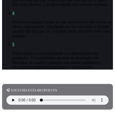
Ella está exhausta, y su agotamiento está matando su deseo.
4
Reconoce cualquier forma en que hayas hecho que el sexo se
sienta como presión. Discúlpate por las veces que te irritaste
cuando ella dijo que no, o cuando fuiste afectuoso solo como
preludio.
5
Busca ayuda si el resentimiento o la desconexión son
profundos. Un matrimonio sin sexo no se arregla solo.
Necesitas un coach o consejero que pueda ayudarlos a
reconstruir la intimidad emocional y sexual juntos.
🎧 ESCUCHA ESTA RESPUESTA