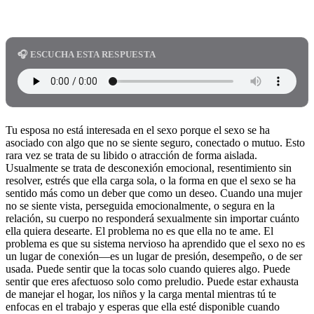
🎧 ESCUCHA ESTA RESPUESTA
Tu esposa no está interesada en el sexo porque el sexo se ha
asociado con algo que no se siente seguro, conectado o mutuo. Esto
rara vez se trata de su libido o atracción de forma aislada.
Usualmente se trata de desconexión emocional, resentimiento sin
resolver, estrés que ella carga sola, o la forma en que el sexo se ha
sentido más como un deber que como un deseo. Cuando una mujer
no se siente vista, perseguida emocionalmente, o segura en la
relación, su cuerpo no responderá sexualmente sin importar cuánto
ella quiera desearte. El problema no es que ella no te ame. El
problema es que su sistema nervioso ha aprendido que el sexo no es
un lugar de conexión—es un lugar de presión, desempeño, o de ser
usada. Puede sentir que la tocas solo cuando quieres algo. Puede
sentir que eres afectuoso solo como preludio. Puede estar exhausta
de manejar el hogar, los niños y la carga mental mientras tú te
enfocas en el trabajo y esperas que ella esté disponible cuando