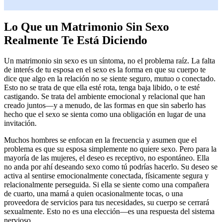
Lo Que un Matrimonio Sin Sexo
Realmente Te Está Diciendo
Un matrimonio sin sexo es un síntoma, no el problema raíz. La falta
de interés de tu esposa en el sexo es la forma en que su cuerpo te
dice que algo en la relación no se siente seguro, mutuo o conectado.
Esto no se trata de que ella esté rota, tenga baja libido, o te esté
castigando. Se trata del ambiente emocional y relacional que han
creado juntos—y a menudo, de las formas en que sin saberlo has
hecho que el sexo se sienta como una obligación en lugar de una
invitación.
Muchos hombres se enfocan en la frecuencia y asumen que el
problema es que su esposa simplemente no quiere sexo. Pero para la
mayoría de las mujeres, el deseo es receptivo, no espontáneo. Ella
no anda por ahí deseando sexo como tú podrías hacerlo. Su deseo se
activa al sentirse emocionalmente conectada, físicamente segura y
relacionalmente perseguida. Si ella se siente como una compañera
de cuarto, una mamá a quien ocasionalmente tocas, o una
proveedora de servicios para tus necesidades, su cuerpo se cerrará
sexualmente. Esto no es una elección—es una respuesta del sistema
nervioso.