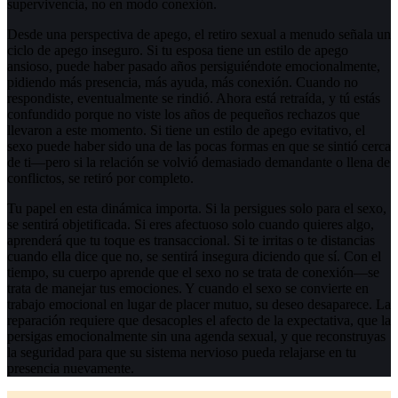
supervivencia, no en modo conexión.
Desde una perspectiva de apego, el retiro sexual a menudo señala un
ciclo de apego inseguro. Si tu esposa tiene un estilo de apego
ansioso, puede haber pasado años persiguiéndote emocionalmente,
pidiendo más presencia, más ayuda, más conexión. Cuando no
respondiste, eventualmente se rindió. Ahora está retraída, y tú estás
confundido porque no viste los años de pequeños rechazos que
llevaron a este momento. Si tiene un estilo de apego evitativo, el
sexo puede haber sido una de las pocas formas en que se sintió cerca
de ti—pero si la relación se volvió demasiado demandante o llena de
conflictos, se retiró por completo.
Tu papel en esta dinámica importa. Si la persigues solo para el sexo,
se sentirá objetificada. Si eres afectuoso solo cuando quieres algo,
aprenderá que tu toque es transaccional. Si te irritas o te distancias
cuando ella dice que no, se sentirá insegura diciendo que sí. Con el
tiempo, su cuerpo aprende que el sexo no se trata de conexión—se
trata de manejar tus emociones. Y cuando el sexo se convierte en
trabajo emocional en lugar de placer mutuo, su deseo desaparece. La
reparación requiere que desacoples el afecto de la expectativa, que la
persigas emocionalmente sin una agenda sexual, y que reconstruyas
la seguridad para que su sistema nervioso pueda relajarse en tu
presencia nuevamente.