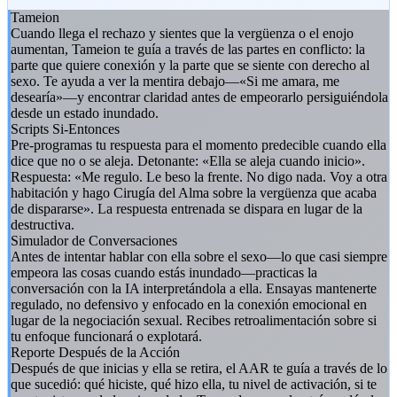
Tameion
Cuando llega el rechazo y sientes que la vergüenza o el enojo
aumentan, Tameion te guía a través de las partes en conflicto: la
parte que quiere conexión y la parte que se siente con derecho al
sexo. Te ayuda a ver la mentira debajo—«Si me amara, me
desearía»—y encontrar claridad antes de empeorarlo persiguiéndola
desde un estado inundado.
Scripts Si-Entonces
Pre-programas tu respuesta para el momento predecible cuando ella
dice que no o se aleja. Detonante: «Ella se aleja cuando inicio».
Respuesta: «Me regulo. Le beso la frente. No digo nada. Voy a otra
habitación y hago Cirugía del Alma sobre la vergüenza que acaba
de dispararse». La respuesta entrenada se dispara en lugar de la
destructiva.
Simulador de Conversaciones
Antes de intentar hablar con ella sobre el sexo—lo que casi siempre
empeora las cosas cuando estás inundado—practicas la
conversación con la IA interpretándola a ella. Ensayas mantenerte
regulado, no defensivo y enfocado en la conexión emocional en
lugar de la negociación sexual. Recibes retroalimentación sobre si
tu enfoque funcionará o explotará.
Reporte Después de la Acción
Después de que inicias y ella se retira, el AAR te guía a través de lo
que sucedió: qué hiciste, qué hizo ella, tu nivel de activación, si te