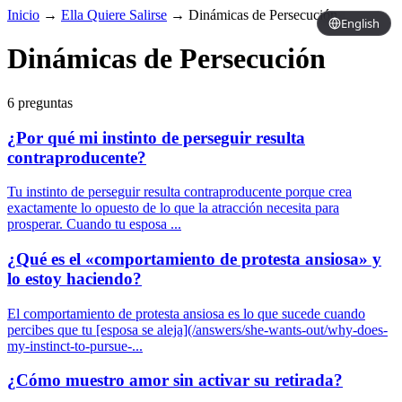
Inicio
→
Ella Quiere Salirse
→
Dinámicas de Persecución
English
Dinámicas de Persecución
6 preguntas
¿Por qué mi instinto de perseguir resulta
contraproducente?
Tu instinto de perseguir resulta contraproducente porque crea
exactamente lo opuesto de lo que la atracción necesita para
prosperar. Cuando tu esposa ...
¿Qué es el «comportamiento de protesta ansiosa» y
lo estoy haciendo?
El comportamiento de protesta ansiosa es lo que sucede cuando
percibes que tu [esposa se aleja](/answers/she-wants-out/why-does-
my-instinct-to-pursue-...
¿Cómo muestro amor sin activar su retirada?