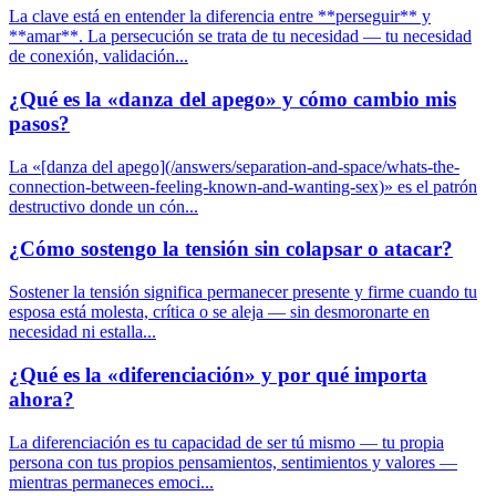
La clave está en entender la diferencia entre **perseguir** y
**amar**. La persecución se trata de tu necesidad — tu necesidad
de conexión, validación...
¿Qué es la «danza del apego» y cómo cambio mis
pasos?
La «[danza del apego](/answers/separation-and-space/whats-the-
connection-between-feeling-known-and-wanting-sex)» es el patrón
destructivo donde un cón...
¿Cómo sostengo la tensión sin colapsar o atacar?
Sostener la tensión significa permanecer presente y firme cuando tu
esposa está molesta, crítica o se aleja — sin desmoronarte en
necesidad ni estalla...
¿Qué es la «diferenciación» y por qué importa
ahora?
La diferenciación es tu capacidad de ser tú mismo — tu propia
persona con tus propios pensamientos, sentimientos y valores —
mientras permaneces emoci...