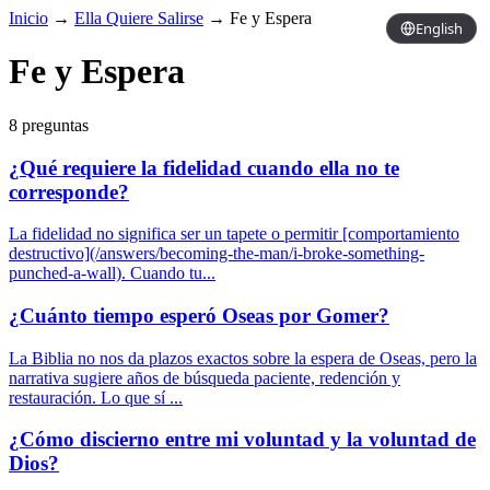
Inicio
→
Ella Quiere Salirse
→
Fe y Espera
English
Fe y Espera
8 preguntas
¿Qué requiere la fidelidad cuando ella no te
corresponde?
La fidelidad no significa ser un tapete o permitir [comportamiento
destructivo](/answers/becoming-the-man/i-broke-something-
punched-a-wall). Cuando tu...
¿Cuánto tiempo esperó Oseas por Gomer?
La Biblia no nos da plazos exactos sobre la espera de Oseas, pero la
narrativa sugiere años de búsqueda paciente, redención y
restauración. Lo que sí ...
¿Cómo discierno entre mi voluntad y la voluntad de
Dios?