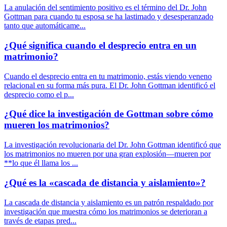
La anulación del sentimiento positivo es el término del Dr. John
Gottman para cuando tu esposa se ha lastimado y desesperanzado
tanto que automáticame...
¿Qué significa cuando el desprecio entra en un
matrimonio?
Cuando el desprecio entra en tu matrimonio, estás viendo veneno
relacional en su forma más pura. El Dr. John Gottman identificó el
desprecio como el p...
¿Qué dice la investigación de Gottman sobre cómo
mueren los matrimonios?
La investigación revolucionaria del Dr. John Gottman identificó que
los matrimonios no mueren por una gran explosión—mueren por
**lo que él llama los ...
¿Qué es la «cascada de distancia y aislamiento»?
La cascada de distancia y aislamiento es un patrón respaldado por
investigación que muestra cómo los matrimonios se deterioran a
través de etapas pred...