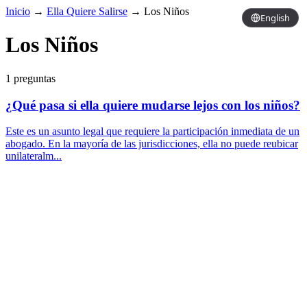
Inicio
→
Ella Quiere Salirse
→
Los Niños
English
Los Niños
1 preguntas
¿Qué pasa si ella quiere mudarse lejos con los niños?
Este es un asunto legal que requiere la participación inmediata de un
abogado. En la mayoría de las jurisdicciones, ella no puede reubicar
unilateralm...