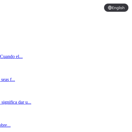
English
 Cuando el...
seas f...
ignifica dar u...
bre...