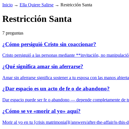
Inicio
→
Ella Quiere Salirse
→
Restricción Santa
Restricción Santa
7 preguntas
¿Cómo persiguió Cristo sin coaccionar?
Cristo persiguió a las personas mediante **invitación, no manipulació
¿Qué significa amar sin aferrarse?
Amar sin aferrarse significa sostener a tu esposa con las manos abierta
¿Dar espacio es un acto de fe o de abandono?
Dar espacio puede ser fe o abandono — depende completamente de tu c
¿Cómo se ve «morir al yo» aquí?
Morir al yo en tu [crisis matrimonial](/answers/after-the-affair/is-this