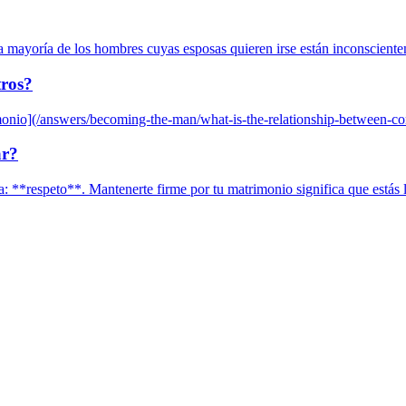
La mayoría de los hombres cuyas esposas quieren irse están inconscientem
tros?
rimonio](/answers/becoming-the-man/what-is-the-relationship-between-co
ar?
a: **respeto**. Mantenerte firme por tu matrimonio significa que estás 