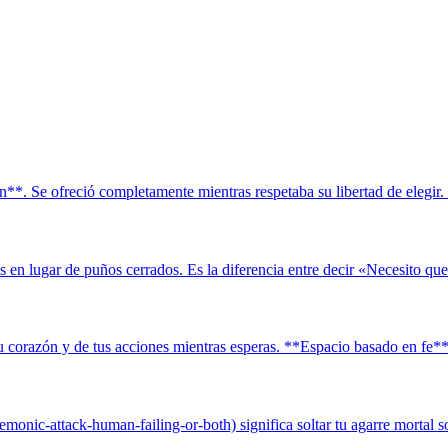
n**. Se ofreció completamente mientras respetaba su libertad de elegir.
s en lugar de puños cerrados. Es la diferencia entre decir «Necesito que 
orazón y de tus acciones mientras esperas. **Espacio basado en fe** s
-demonic-attack-human-failing-or-both) significa soltar tu agarre mortal so