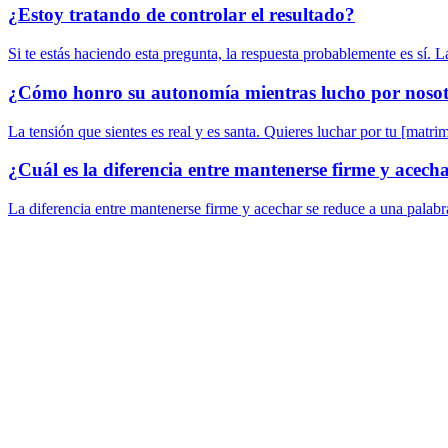
¿Estoy tratando de controlar el resultado?
Si te estás haciendo esta pregunta, la respuesta probablemente es sí. 
¿Cómo honro su autonomía mientras lucho por noso
La tensión que sientes es real y es santa. Quieres luchar por tu [mat
¿Cuál es la diferencia entre mantenerse firme y acech
La diferencia entre mantenerse firme y acechar se reduce a una palabr