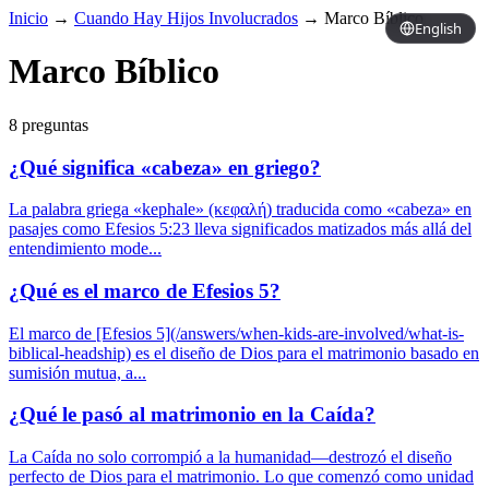
Inicio
→
Cuando Hay Hijos Involucrados
→
Marco Bíblico
English
Marco Bíblico
8 preguntas
¿Qué significa «cabeza» en griego?
La palabra griega «kephale» (κεφαλή) traducida como «cabeza» en
pasajes como Efesios 5:23 lleva significados matizados más allá del
entendimiento mode...
¿Qué es el marco de Efesios 5?
El marco de [Efesios 5](/answers/when-kids-are-involved/what-is-
biblical-headship) es el diseño de Dios para el matrimonio basado en
sumisión mutua, a...
¿Qué le pasó al matrimonio en la Caída?
La Caída no solo corrompió a la humanidad—destrozó el diseño
perfecto de Dios para el matrimonio. Lo que comenzó como unidad