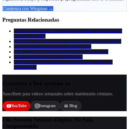
Comienza con Wingman →
Preguntas Relacionadas
¿Cómo puede mi esposa sentirse descuidada cuando trabajo
tan duro por ella?
¿Cómo sé si soy un esposo emocionalmente no disponible?
¿Por qué mi éxito no la hace sentir segura?
¿Qué es la negligencia emocional en el matrimonio?
¿Por qué mi esposa ya no me respeta?
¿Cómo sé si esto es estrés o una advertencia real en mi
matrimonio?
Encuentra a Bob también en
Suscríbete para videos semanales sobre matrimonio cristiano.
YouTube
Instagram
📖 Blog
Ella Necesita Sentirse Elegida, No Solo
Comprometida