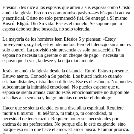
Efesios 5 les dice a los esposos que amen a sus esposas como Cristo
amó a la iglesia. Eso no es compromiso pasivo—es búsqueda activa
y sacrificial. Cristo no solo permaneció fiel. Se entregó a Sí mismo.
Buscó. Eligió. Dio Su vida. Ese es el modelo. Se supone que tu
esposa debe sentirse buscada, no solo tolerada.
La mayoría de los hombres leen Efesios 5 y piensan: «Estoy
proveyendo, soy fiel, estoy liderando». Pero el liderazgo sin amor es
solo control. La provisión sin presencia es solo transacción. Tu
esposa no necesita un gerente o un cheque de pago—necesita un
esposo que la vea, la desee y la elija diariamente.
Jesús no amó a la iglesia desde la distancia. Entró. Estuvo presente.
Estuvo atento. Conoció a Su pueblo. Los buscó incluso cuando
estaban distantes, distraídos o difíciles. Ese es el estándar. No puedes
subcontratar la intimidad emocional. No puedes esperar que tu
esposa se sienta amada cuando estás emocionalmente no disponible
seis días a la semana y luego intentas conectar el domingo.
Hacer que se sienta elegida es una disciplina espiritual. Requiere
morir a ti mismo—tu teléfono, tu trabajo, tu comodidad, tu
necesidad de tener razón. Requiere poner sus necesidades por
encima de tus preferencias. No porque ella lo esté exigiendo, sino
porque eso es lo que hace el amor. El amor busca. El amor prioriza.