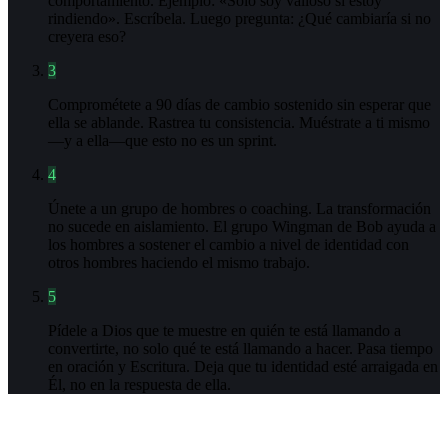
comportamiento. Ejemplo: «Solo soy valioso si estoy
rindiendo». Escríbela. Luego pregunta: ¿Qué cambiaría si no
creyera eso?
3
Comprométete a 90 días de cambio sostenido sin esperar que
ella se ablande. Rastrea tu consistencia. Muéstrate a ti mismo
—y a ella—que esto no es un sprint.
4
Únete a un grupo de hombres o coaching. La transformación
no sucede en aislamiento. El grupo Wingman de Bob ayuda a
los hombres a sostener el cambio a nivel de identidad con
otros hombres haciendo el mismo trabajo.
5
Pídele a Dios que te muestre en quién te está llamando a
convertirte, no solo qué te está llamando a hacer. Pasa tiempo
en oración y Escritura. Deja que tu identidad esté arraigada en
Él, no en la respuesta de ella.