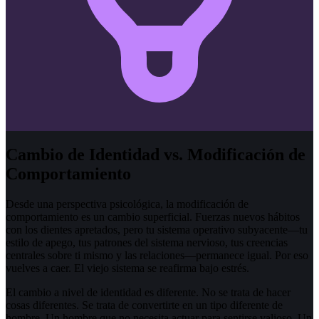
Cambio de Identidad vs. Modificación de
Comportamiento
Desde una perspectiva psicológica, la modificación de
comportamiento es un cambio superficial. Fuerzas nuevos hábitos
con los dientes apretados, pero tu sistema operativo subyacente—tu
estilo de apego, tus patrones del sistema nervioso, tus creencias
centrales sobre ti mismo y las relaciones—permanece igual. Por eso
vuelves a caer. El viejo sistema se reafirma bajo estrés.
El cambio a nivel de identidad es diferente. No se trata de hacer
cosas diferentes. Se trata de convertirte en un tipo diferente de
hombre. Un hombre que no necesita actuar para sentirse valioso. Un