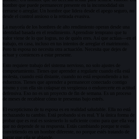
hombre que puede permanecer presente en la incomodidad sin
cerrarse o arreglar. Un hombre que lidera desde el apego seguro, no
desde el control ansioso o la retirada evasiva.
La mayoría de los hombres de alto rendimiento operan desde una
identidad basada en el rendimiento. Aprendiste temprano que tu
valor viene de lo que logras, no de quién eres. Así que actúas—en el
trabajo, en casa, incluso en tus intentos de arreglar el matrimonio.
Pero tu esposa no necesita otra actuación. Necesita que dejes de
actuar y comiences a estar presente.
Esto requiere trabajo del sistema nervioso, no solo ajustes de
comportamiento. Tienes que aprender a regularte cuando ella está
molesta, cuando está distante, cuando no está respondiendo a tus
esfuerzos. Tienes que aprender a permanecer conectado contigo
mismo y con ella sin colapsar en vergüenza o endurecerte en actitud
defensiva. Eso no es un proyecto de fin de semana. Es un proceso
de meses de recablear cómo te presentas bajo estrés.
El escepticismo de tu esposa es en realidad saludable. Ella no está
rechazando tu cambio. Está probando si es real. Y la única forma de
probar que es real es sostenerlo lo suficiente como para que ella vea
que no depende de su respuesta. Estás cambiando porque te estás
convirtiendo en un hombre diferente, no porque estés tratando de
lograr que ella se ablande.