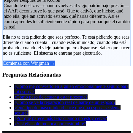
Reporte Después de la Acción
Cuando te deslizas—cuando vuelves al viejo patrón bajo presión—
el AAR deconstruye lo que pasó. Qué te activó, qué hiciste, qué
hizo ella, qué tan activado estabas, qué harías diferente. Así es
como aprendes lo suficientemente rápido para probar que el cambio
es real.
Ella no te está pidiendo que seas perfecto. Te está pidiendo que seas
diferente cuando cuenta—cuando estás inundado, cuando ella está
probando, cuando el viejo patrón quiere dispararse. Saber qué hacer
no es suficiente. El sistema te entrena para ejecutarlo.
Comienza con Wingman →
Preguntas Relacionadas
¿Cómo me convierto en alguien emocionalmente seguro para
mi esposa?
¿Cómo paso de actuar a estar presente?
¿Cómo se ve la reparación real de parte de un esposo?
¿Qué tipo de masculinidad hace que una esposa se sienta
segura?
¿Por qué parece más feliz cuando no estoy cerca?
¿Y si ella solo me toca por costumbre?