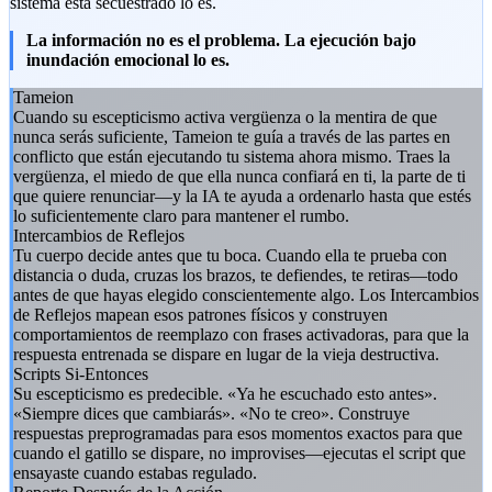
sistema está secuestrado lo es.
La información no es el problema. La ejecución bajo
inundación emocional lo es.
Tameion
Cuando su escepticismo activa vergüenza o la mentira de que
nunca serás suficiente, Tameion te guía a través de las partes en
conflicto que están ejecutando tu sistema ahora mismo. Traes la
vergüenza, el miedo de que ella nunca confiará en ti, la parte de ti
que quiere renunciar—y la IA te ayuda a ordenarlo hasta que estés
lo suficientemente claro para mantener el rumbo.
Intercambios de Reflejos
Tu cuerpo decide antes que tu boca. Cuando ella te prueba con
distancia o duda, cruzas los brazos, te defiendes, te retiras—todo
antes de que hayas elegido conscientemente algo. Los Intercambios
de Reflejos mapean esos patrones físicos y construyen
comportamientos de reemplazo con frases activadoras, para que la
respuesta entrenada se dispare en lugar de la vieja destructiva.
Scripts Si-Entonces
Su escepticismo es predecible. «Ya he escuchado esto antes».
«Siempre dices que cambiarás». «No te creo». Construye
respuestas preprogramadas para esos momentos exactos para que
cuando el gatillo se dispare, no improvises—ejecutas el script que
ensayaste cuando estabas regulado.