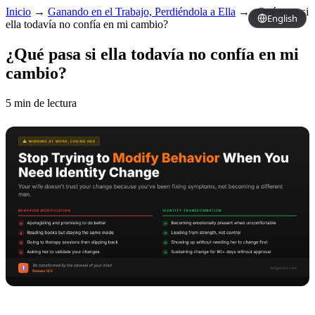
Inicio
→
Ganando en el Trabajo, Perdiéndola a Ella
→
¿Qué pasa si
English
ella todavía no confía en mi cambio?
¿Qué pasa si ella todavía no confía en mi
cambio?
5 min de lectura
Copy