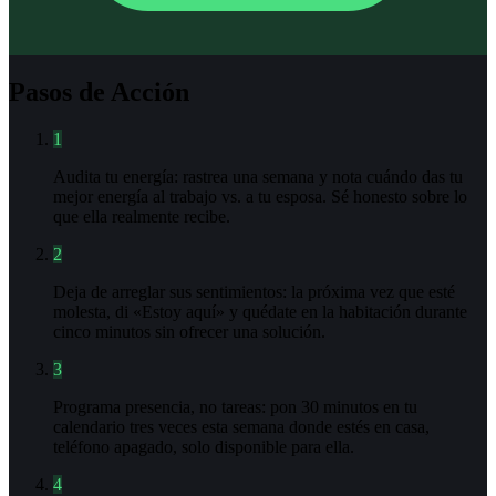
Pasos de Acción
1
Audita tu energía: rastrea una semana y nota cuándo das tu
mejor energía al trabajo vs. a tu esposa. Sé honesto sobre lo
que ella realmente recibe.
2
Deja de arreglar sus sentimientos: la próxima vez que esté
molesta, di «Estoy aquí» y quédate en la habitación durante
cinco minutos sin ofrecer una solución.
3
Programa presencia, no tareas: pon 30 minutos en tu
calendario tres veces esta semana donde estés en casa,
teléfono apagado, solo disponible para ella.
4