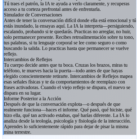
Tú traes el patrón, la IA te ayuda a verlo claramente, y recuperas
acceso a tu corteza prefrontal antes de enfrentarla.
Simulador de Conversaciones
Antes de tener la conversación difícil donde ella está emocional y tú
estás inundado, la ensayas aquí. La IA la interpreta—persiguiendo,
escalando, probando si te quedarás. Practicas no arreglar, no huir,
solo permanecer presente. Recibes retroalimentación sobre tu tono,
tus palabras, si tu lenguaje corporal se lee como seguro o como
buscando la salida. Lo practicas hasta que permanecer se vuelve
reflejo.
Intercambios de Reflejos
Tu cuerpo decide antes que tu boca. Cruzas los brazos, miras tu
teléfono, te mueves hacia la puerta—todo antes de que hayas
elegido conscientemente retirarte. Intercambios de Reflejos mapea
esas señales físicas y te da comportamientos de reemplazo con
frases activadoras. Cuando el viejo reflejo se dispara, el nuevo se
dispara en su lugar.
Informe Posterior a la Acción
Después de que la conversación explota—o después de que
realmente funciona—haces el informe. Qué pasó, qué hiciste, qué
hizo ella, qué tan activado estabas, qué harías diferente. La IA lo
analiza desde la teología, psicología y fisiología de la interacción.
Aprendes lo suficientemente rápido para dejar de pisar la misma
mina terrestre.