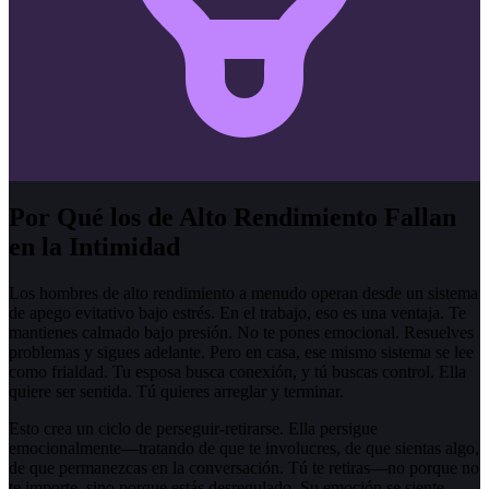
Por Qué los de Alto Rendimiento Fallan
en la Intimidad
Los hombres de alto rendimiento a menudo operan desde un sistema
de apego evitativo bajo estrés. En el trabajo, eso es una ventaja. Te
mantienes calmado bajo presión. No te pones emocional. Resuelves
problemas y sigues adelante. Pero en casa, ese mismo sistema se lee
como frialdad. Tu esposa busca conexión, y tú buscas control. Ella
quiere ser sentida. Tú quieres arreglar y terminar.
Esto crea un ciclo de perseguir-retirarse. Ella persigue
emocionalmente—tratando de que te involucres, de que sientas algo,
de que permanezcas en la conversación. Tú te retiras—no porque no
te importe, sino porque estás desregulado. Su emoción se siente