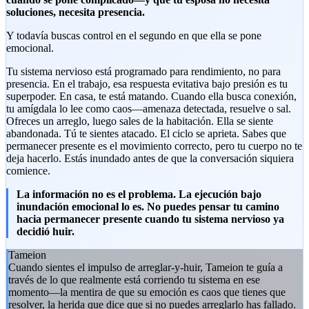
soluciones, necesita presencia.
Y todavía buscas control en el segundo en que ella se pone
emocional.
Tu sistema nervioso está programado para rendimiento, no para
presencia. En el trabajo, esa respuesta evitativa bajo presión es tu
superpoder. En casa, te está matando. Cuando ella busca conexión,
tu amígdala lo lee como caos—amenaza detectada, resuelve o sal.
Ofreces un arreglo, luego sales de la habitación. Ella se siente
abandonada. Tú te sientes atacado. El ciclo se aprieta. Sabes que
permanecer presente es el movimiento correcto, pero tu cuerpo no te
deja hacerlo. Estás inundado antes de que la conversación siquiera
comience.
La información no es el problema. La ejecución bajo
inundación emocional lo es. No puedes pensar tu camino
hacia permanecer presente cuando tu sistema nervioso ya
decidió huir.
Tameion
Cuando sientes el impulso de arreglar-y-huir, Tameion te guía a
través de lo que realmente está corriendo tu sistema en ese
momento—la mentira de que su emoción es caos que tienes que
resolver, la herida que dice que si no puedes arreglarlo has fallado.