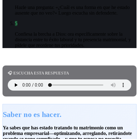
Hazle una pregunta: «¿Cuál es una forma en que he estado
ausente que no veo?» Luego escucha sin defenderte.
5
Confiesa la brecha a Dios: ora específicamente sobre la
distancia entre tu éxito laboral y tu presencia matrimonial, y
pídele que reordene tus prioridades.
🎧 ESCUCHA ESTA RESPUESTA
Saber no es hacer.
Ya sabes que has estado tratando tu matrimonio como un
problema empresarial—optimizando, arreglando, retirándote
cuando se pone complicado—y que tu esposa no necesita