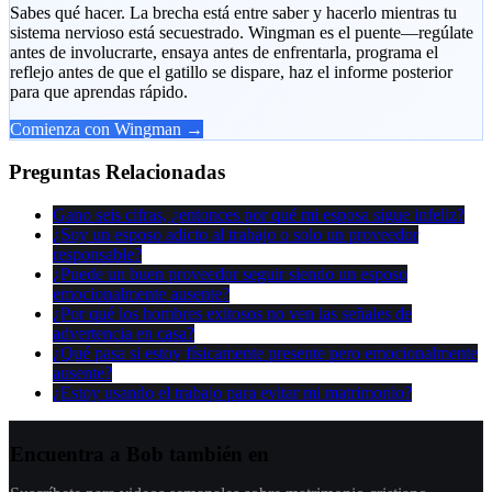
Sabes qué hacer. La brecha está entre saber y hacerlo mientras tu
sistema nervioso está secuestrado. Wingman es el puente—regúlate
antes de involucrarte, ensaya antes de enfrentarla, programa el
reflejo antes de que el gatillo se dispare, haz el informe posterior
para que aprendas rápido.
Comienza con Wingman →
Preguntas Relacionadas
Gano seis cifras, ¿entonces por qué mi esposa sigue infeliz?
¿Soy un esposo adicto al trabajo o solo un proveedor
responsable?
¿Puede un buen proveedor seguir siendo un esposo
emocionalmente ausente?
¿Por qué los hombres exitosos no ven las señales de
advertencia en casa?
¿Qué pasa si estoy físicamente presente pero emocionalmente
ausente?
¿Estoy usando el trabajo para evitar mi matrimonio?
Encuentra a Bob también en