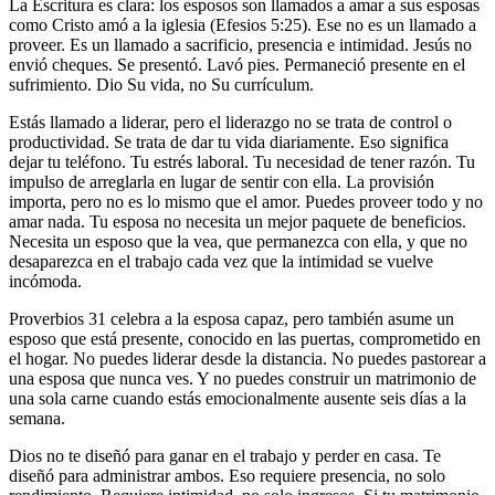
La Escritura es clara: los esposos son llamados a amar a sus esposas
como Cristo amó a la iglesia (Efesios 5:25). Ese no es un llamado a
proveer. Es un llamado a sacrificio, presencia e intimidad. Jesús no
envió cheques. Se presentó. Lavó pies. Permaneció presente en el
sufrimiento. Dio Su vida, no Su currículum.
Estás llamado a liderar, pero el liderazgo no se trata de control o
productividad. Se trata de dar tu vida diariamente. Eso significa
dejar tu teléfono. Tu estrés laboral. Tu necesidad de tener razón. Tu
impulso de arreglarla en lugar de sentir con ella. La provisión
importa, pero no es lo mismo que el amor. Puedes proveer todo y no
amar nada. Tu esposa no necesita un mejor paquete de beneficios.
Necesita un esposo que la vea, que permanezca con ella, y que no
desaparezca en el trabajo cada vez que la intimidad se vuelve
incómoda.
Proverbios 31 celebra a la esposa capaz, pero también asume un
esposo que está presente, conocido en las puertas, comprometido en
el hogar. No puedes liderar desde la distancia. No puedes pastorear a
una esposa que nunca ves. Y no puedes construir un matrimonio de
una sola carne cuando estás emocionalmente ausente seis días a la
semana.
Dios no te diseñó para ganar en el trabajo y perder en casa. Te
diseñó para administrar ambos. Eso requiere presencia, no solo