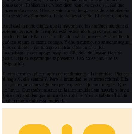
como caos. Tu sistema nervioso dice: resuelve esto o sal. Así que
haces ambas cosas. Ofreces soluciones, luego sales de la habitación.
Ella se siente abandonada. Tú te sientes atacado. El ciclo se aprieta.
Aquí está la parte clínica que la mayoría de los hombres pierden: el
sistema nervioso de tu esposa está rastreando tu presencia, no tu
productividad. Ella no está midiendo cuánto provees. Está midiendo
qué tan segura se siente contigo. Y ahora mismo, no se siente segura.
Eres confiable en el trabajo e inalcanzable en casa. Esa
inconsistencia crea apego inseguro. Ella deja de buscar. Deja de
pedir. Deja de esperar que te presentes. Eso no es paz. Eso es
resignación.
El otro error es aplicar lógica de rendimiento a la intimidad. Piensas:
si hago X, ella sentirá Y. Pero la intimidad no es transaccional. Ella
no quiere que actúes. Quiere que te quedes. Que no arregles. Que
no huyas. Que estés presente en la incomodidad sin hacerlo sobre ti.
Esa es la habilidad que nunca desarrollaste. Y es la habilidad sin la
cual tu matrimonio está muriendo.