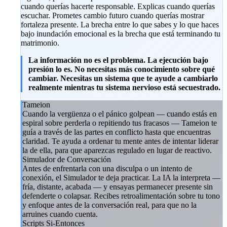
cuando querías hacerte responsable. Explicas cuando querías
escuchar. Prometes cambio futuro cuando querías mostrar
fortaleza presente. La brecha entre lo que sabes y lo que haces
bajo inundación emocional es la brecha que está terminando tu
matrimonio.
La información no es el problema. La ejecución bajo
presión lo es. No necesitas más conocimiento sobre qué
cambiar. Necesitas un sistema que te ayude a cambiarlo
realmente mientras tu sistema nervioso está secuestrado.
Tameion
Cuando la vergüenza o el pánico golpean — cuando estás en
espiral sobre perderla o repitiendo tus fracasos — Tameion te
guía a través de las partes en conflicto hasta que encuentras
claridad. Te ayuda a ordenar tu mente antes de intentar liderar
la de ella, para que aparezcas regulado en lugar de reactivo.
Simulador de Conversación
Antes de enfrentarla con una disculpa o un intento de
conexión, el Simulador te deja practicar. La IA la interpreta —
fría, distante, acabada — y ensayas permanecer presente sin
defenderte o colapsar. Recibes retroalimentación sobre tu tono
y enfoque antes de la conversación real, para que no la
arruines cuando cuenta.
Scripts Si-Entonces