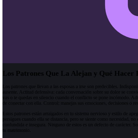
Los Patrones Que La Alejan y Qué Hacer 
Los patrones que llevan a las esposas a irse son predecibles. Indispo
ausente. Actitud defensiva: cada conversación sobre su dolor se convie
vas o te quedas en silencio cuando el conflicto se pone incómodo. Adic
de conectar con ella. Control: manejas sus emociones, decisiones o res
Estos patrones están arraigados en tu sistema nervioso y estilo de apego
persigues cuando ella se distancia, pero se siente como necesidad, no
confundida e insegura. Ninguno de estos es un defecto de carácter. So
tu matrimonio.