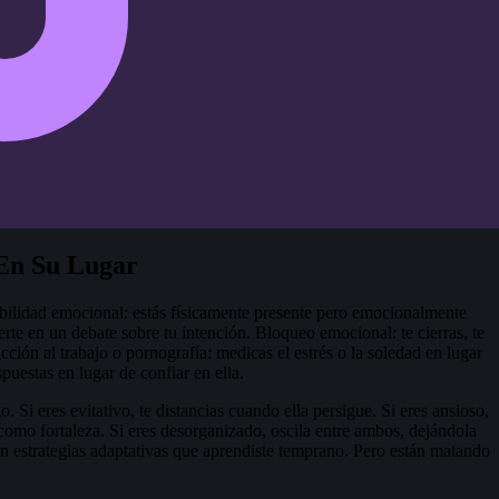
En Su Lugar
nibilidad emocional: estás físicamente presente pero emocionalmente
rte en un debate sobre tu intención. Bloqueo emocional: te cierras, te
ción al trabajo o pornografía: medicas el estrés o la soledad en lugar
puestas en lugar de confiar en ella.
. Si eres evitativo, te distancias cuando ella persigue. Si eres ansioso,
 como fortaleza. Si eres desorganizado, oscila entre ambos, dejándola
n estrategias adaptativas que aprendiste temprano. Pero están matando