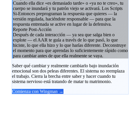
Cuando ella dice «es demasiado tarde» o «ya no te creo», tu
cuerpo se inundará y tu patrón viejo se activará. Los Scripts
Si-Entonces preprograman la respuesta que quieres — la
versión regulada, haciéndote responsable — para que la
respuesta entrenada se active en lugar de la defensiva.
Reporte Post-Acción
Después de cada interacción — ya sea que salga bien o
explote — el AAR te guía a través de lo que pasó, lo que
hiciste, lo que ella hizo y lo que harías diferente. Deconstruye
el momento para que aprendas lo suficientemente rápido como
para cambiar antes de que ella realmente se vaya.
Saber qué cambiar y realmente cambiarlo bajo inundación
emocional son dos peleas diferentes. El sistema no reemplaza
el trabajo. Cierra la brecha entre saber y hacer cuando tu
sistema nervioso está tratando de matar tu matrimonio.
Comienza con Wingman →