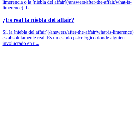
limerencia o la [niebla del affair](/answers/after-the-affair/what-is-
limerence). L...
¿Es real la niebla del affair?
Sí, la [niebla del affair](/answers/after-the-affair/what-is-limerence)
es absolutamente real. Es un estado psicológico donde alguien
involucrado en u...