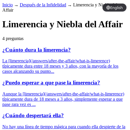
Inicio
→
Después de la Infidelidad
→
Limerencia y Niebla del
English
Affair
Limerencia y Niebla del Affair
4 preguntas
¿Cuánto dura la limerencia?
La [limerencia](/answers/after-the-affair/what-is-limerence)
típicamente dura entre 18 meses y 3 años, con la mayoría de los
casos alcanzando su punto...
¿Puedo esperar a que pase la limerencia?
Aunque la [limerencia](/answers/after-the-affair/what-is-limerence)
típicamente dura de 18 meses a 3 años, simplemente esperar a que
pase rara vez es ...
¿Cuándo despertará ella?
No hay una línea de tiempo mágica para cuando ella despierte de la