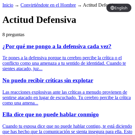
Inicio
→
Convirtiéndote en el Hombre
→
Actitud Defensiva
English
Actitud Defensiva
8 preguntas
¿Por qué me pongo a la defensiva cada vez?
Te pones a la defensiva porque tu cerebro percibe la crítica o el
conflicto como una amenaza a tu sentido de identidad. Cuando te
sientes atacado, juz...
No puedo recibir críticas sin explotar
Las reacciones explosivas ante las críticas a menudo provienen de
sentirse atacado en lugar de escuchado. Tu cerebro percibe la crítica
como una amena...
Ella dice que no puede hablar conmigo
Cuando tu esposa dice que no puede hablar contigo, te está diciendo
que has hecho que la comunicación se sienta insegura para ella. Esto