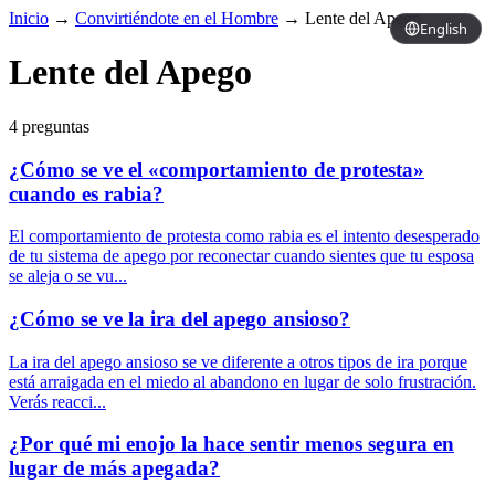
Inicio
→
Convirtiéndote en el Hombre
→
Lente del Apego
English
Lente del Apego
4 preguntas
¿Cómo se ve el «comportamiento de protesta»
cuando es rabia?
El comportamiento de protesta como rabia es el intento desesperado
de tu sistema de apego por reconectar cuando sientes que tu esposa
se aleja o se vu...
¿Cómo se ve la ira del apego ansioso?
La ira del apego ansioso se ve diferente a otros tipos de ira porque
está arraigada en el miedo al abandono en lugar de solo frustración.
Verás reacci...
¿Por qué mi enojo la hace sentir menos segura en
lugar de más apegada?