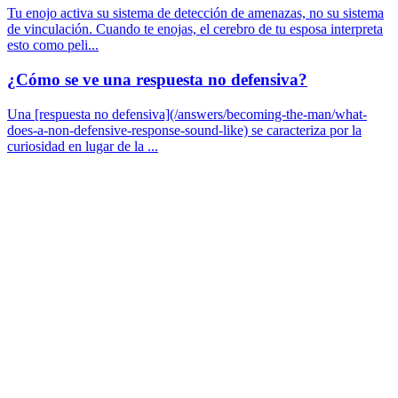
Tu enojo activa su sistema de detección de amenazas, no su sistema
de vinculación. Cuando te enojas, el cerebro de tu esposa interpreta
esto como peli...
¿Cómo se ve una respuesta no defensiva?
Una [respuesta no defensiva](/answers/becoming-the-man/what-
does-a-non-defensive-response-sound-like) se caracteriza por la
curiosidad en lugar de la ...