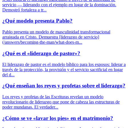
servicio — liderando con el ejemplo en lugar de la dominación.
Demostró fortaleza a tr...
¿Qué modelo presenta Pablo?
Pablo presenta un modelo de masculinidad transformacional
arraigada en Cristo. Demuestra [liderazgo de servicio]
(/answers/becoming-the-man/what-does-m...
¿Qué es el «liderazgo de pastor»?
El liderazgo de pastor es el modelo bíblico para los esposos: liderar a
través de la protección, la provisión y el servicio sacrificial en lugar
del d...
¿Qué enseñan los reyes y profetas sobre el liderazgo?
Los reyes y profetas de las Escrituras revelan un modelo
revolucionario de liderazgo que pone de cabeza las estructuras de
poder mundanas. El verdader...
¿Cómo se ve «lavar los pies» en el matrimonio?