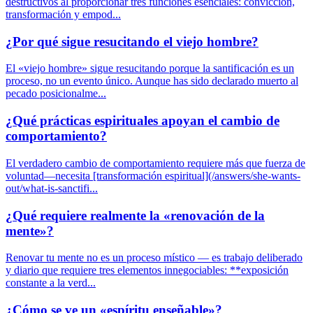
destructivos al proporcionar tres funciones esenciales: convicción,
transformación y empod...
¿Por qué sigue resucitando el viejo hombre?
El «viejo hombre» sigue resucitando porque la santificación es un
proceso, no un evento único. Aunque has sido declarado muerto al
pecado posicionalme...
¿Qué prácticas espirituales apoyan el cambio de
comportamiento?
El verdadero cambio de comportamiento requiere más que fuerza de
voluntad—necesita [transformación espiritual](/answers/she-wants-
out/what-is-sanctifi...
¿Qué requiere realmente la «renovación de la
mente»?
Renovar tu mente no es un proceso místico — es trabajo deliberado
y diario que requiere tres elementos innegociables: **exposición
constante a la verd...
¿Cómo se ve un «espíritu enseñable»?