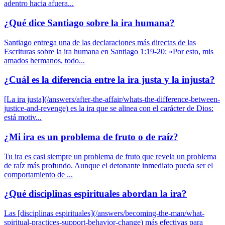
adentro hacia afuera...
¿Qué dice Santiago sobre la ira humana?
Santiago entrega una de las declaraciones más directas de las
Escrituras sobre la ira humana en Santiago 1:19-20: «Por esto, mis
amados hermanos, todo...
¿Cuál es la diferencia entre la ira justa y la injusta?
[La ira justa](/answers/after-the-affair/whats-the-difference-between-
justice-and-revenge) es la ira que se alinea con el carácter de Dios:
está motiv...
¿Mi ira es un problema de fruto o de raíz?
Tu ira es casi siempre un problema de fruto que revela un problema
de raíz más profundo. Aunque el detonante inmediato pueda ser el
comportamiento de ...
¿Qué disciplinas espirituales abordan la ira?
Las [disciplinas espirituales](/answers/becoming-the-man/what-
spiritual-practices-support-behavior-change) más efectivas para