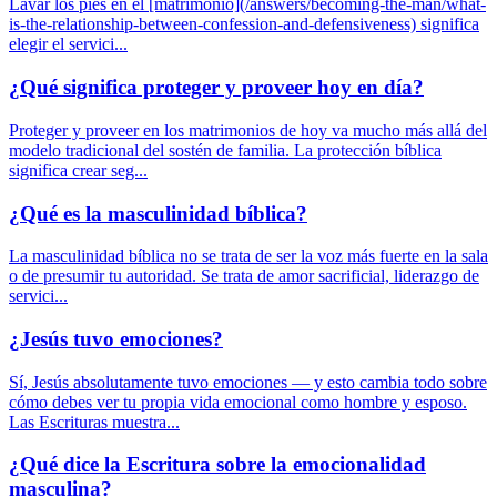
Lavar los pies en el [matrimonio](/answers/becoming-the-man/what-
is-the-relationship-between-confession-and-defensiveness) significa
elegir el servici...
¿Qué significa proteger y proveer hoy en día?
Proteger y proveer en los matrimonios de hoy va mucho más allá del
modelo tradicional del sostén de familia. La protección bíblica
significa crear seg...
¿Qué es la masculinidad bíblica?
La masculinidad bíblica no se trata de ser la voz más fuerte en la sala
o de presumir tu autoridad. Se trata de amor sacrificial, liderazgo de
servici...
¿Jesús tuvo emociones?
Sí, Jesús absolutamente tuvo emociones — y esto cambia todo sobre
cómo debes ver tu propia vida emocional como hombre y esposo.
Las Escrituras muestra...
¿Qué dice la Escritura sobre la emocionalidad
masculina?