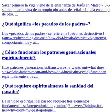
Sacar primero la viga viene de la enseñanza de Jesús en Mateo 7:3-5
sobre quitar la viga de tu propio ojo antes de señalar la paja en el ojo
de otro. ...
¿Qué significa «los pecados de los padres»?
Los «pecados de los padres» se refieren a [patrones destructivos]
(/answers/becoming-the-man/how-do-i-break-destructive-patterns),
comportamientos y at...
¿Cómo funcionan los patrones generacionales
espiritualmente?
[Los patrones generacionales](/answers/she-wants-out/what-does-
sins-of-the-fathers-mean-and-how-do-i-break-the-cycle) funcionan
espiritualmente a trav...
¿Qué requiere espiritualmente la sanidad del
pasado?
La sanidad espiritual del pasado requiere tres elementos
fundamentales: [arrepentimiento genuino](/answers/fighting-for-
her/why-didnt-my-past-apologie...