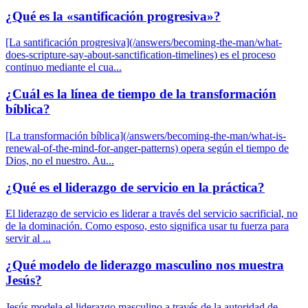
¿Qué es la «santificación progresiva»?
[La santificación progresiva](/answers/becoming-the-man/what-
does-scripture-say-about-sanctification-timelines) es el proceso
continuo mediante el cua...
¿Cuál es la línea de tiempo de la transformación
bíblica?
[La transformación bíblica](/answers/becoming-the-man/what-is-
renewal-of-the-mind-for-anger-patterns) opera según el tiempo de
Dios, no el nuestro. Au...
¿Qué es el liderazgo de servicio en la práctica?
El liderazgo de servicio es liderar a través del servicio sacrificial, no
de la dominación. Como esposo, esto significa usar tu fuerza para
servir al ...
¿Qué modelo de liderazgo masculino nos muestra
Jesús?
Jesús modela el liderazgo masculino a través de la autoridad de