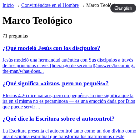
Inicio
→
Convirtiéndote en el Hombre
→
Marco Teológico
English
Marco Teológico
71 preguntas
¿Qué modeló Jesús con los discípulos?
Jesús modeló una hermandad auténtica con Sus discípulos a través
de tres principios clave: [liderazgo de servicio](/answers/becoming-
the-man/what-does...
¿Qué significa «airaos, pero no pequéis»?
Efesios 4:26 dice «airaos, pero no pequéis», lo que significa que la
ira en sí misma no es pecaminosa — es una emoción dada por Dios
que puede servir ...
¿Qué dice la Escritura sobre el autocontrol?
La Escritura presenta el autocontrol tanto como un don divino como
una disciplina espiritual que transforma los matrimonios desde