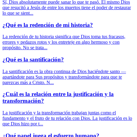
Sí, Dios absolutamente puede sanar lo que te pasó. El mismo Dios
que resucitó a Jesús de entre los muertos tiene el poder de restaurar
lo que se sient...
¿Qué es la redención de mi historia?
La redención de tu historia significa que Dios toma tus fracasos,
errores y pedazos rotos y los entreteje en algo hermoso y con
propósito. No se trata...
¿Qué es la santificación?
La santificación es la obra continua de Dios haciéndote santo —
apartándote para Sus propósitos y transformándote para que te
parezcas más a Cristo. N...
¿Cuál es la relación entre la justificación y la
transformación?
La justificación y la transformación trabajan juntas como el
fundamento y el fruto de tu relación con Dios. La justificación es lo
que Dios hizo por t...
¿Qué papel juega el esfuerzo humano?