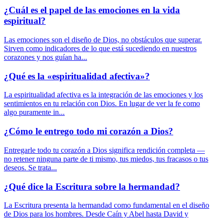
¿Cuál es el papel de las emociones en la vida
espiritual?
Las emociones son el diseño de Dios, no obstáculos que superar.
Sirven como indicadores de lo que está sucediendo en nuestros
corazones y nos guían ha...
¿Qué es la «espiritualidad afectiva»?
La espiritualidad afectiva es la integración de las emociones y los
sentimientos en tu relación con Dios. En lugar de ver la fe como
algo puramente in...
¿Cómo le entrego todo mi corazón a Dios?
Entregarle todo tu corazón a Dios significa rendición completa —
no retener ninguna parte de ti mismo, tus miedos, tus fracasos o tus
deseos. Se trata...
¿Qué dice la Escritura sobre la hermandad?
La Escritura presenta la hermandad como fundamental en el diseño
de Dios para los hombres. Desde Caín y Abel hasta David y