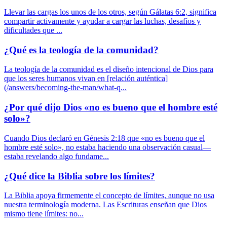
Llevar las cargas los unos de los otros, según Gálatas 6:2, significa
compartir activamente y ayudar a cargar las luchas, desafíos y
dificultades que ...
¿Qué es la teología de la comunidad?
La teología de la comunidad es el diseño intencional de Dios para
que los seres humanos vivan en [relación auténtica]
(/answers/becoming-the-man/what-q...
¿Por qué dijo Dios «no es bueno que el hombre esté
solo»?
Cuando Dios declaró en Génesis 2:18 que «no es bueno que el
hombre esté solo», no estaba haciendo una observación casual—
estaba revelando algo fundame...
¿Qué dice la Biblia sobre los límites?
La Biblia apoya firmemente el concepto de límites, aunque no usa
nuestra terminología moderna. Las Escrituras enseñan que Dios
mismo tiene límites: no...