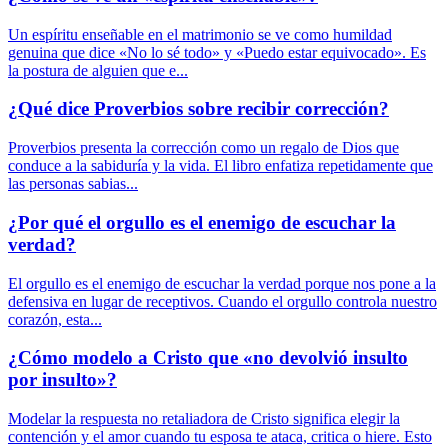
Un espíritu enseñable en el matrimonio se ve como humildad
genuina que dice «No lo sé todo» y «Puedo estar equivocado». Es
la postura de alguien que e...
¿Qué dice Proverbios sobre recibir corrección?
Proverbios presenta la corrección como un regalo de Dios que
conduce a la sabiduría y la vida. El libro enfatiza repetidamente que
las personas sabias...
¿Por qué el orgullo es el enemigo de escuchar la
verdad?
El orgullo es el enemigo de escuchar la verdad porque nos pone a la
defensiva en lugar de receptivos. Cuando el orgullo controla nuestro
corazón, esta...
¿Cómo modelo a Cristo que «no devolvió insulto
por insulto»?
Modelar la respuesta no retaliadora de Cristo significa elegir la
contención y el amor cuando tu esposa te ataca, critica o hiere. Esto