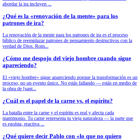
abordar la ira incluyen ...
¿Qué es la «renovación de la mente» para los
patrones de ira?
La renovación de la mente para los patrones de ira es el proceso
bíblico de reemplazar patrones de pensamiento destructivos con la
verdad de Dios. Rom...
¿Cómo me despojo del viejo hombre cuando sigue
apareciendo?
El «viejo hombre» sigue apareciendo porque la transformación es un
proceso, no un evento único. No estás fallando — estás en medio de
la obra de [sant...
¿Cuál es el papel de la carne vs. el espíritu?
La batalla entre la carne y el espíritu es real y afecta cada
matrimonio. Tu carne representa tu vieja naturaleza — la parte que
es egoísta, reactiva ...
¿Qué quiere decir Pablo con «lo que no quiero