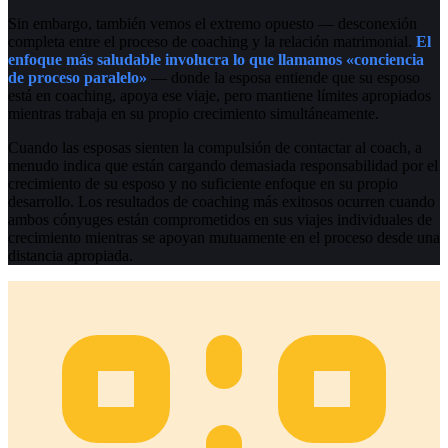
Sin embargo, también vemos el extremo opuesto — desconexión
completa entre el proceso de coaching y la relación matrimonial.
El
enfoque más saludable involucra lo que llamamos «conciencia
de proceso paralelo»
— donde la esposa entiende que su esposo
está en coaching, apoya ese viaje, pero mantiene límites apropiados
mientras trabaja en su propio crecimiento simultáneamente.
Cuando las esposas sienten la compulsión de contactar al coach, a
menudo indica que están cargando demasiada responsabilidad por el
crecimiento de su esposo y no suficiente enfoque en su propio
desarrollo. Los resultados de coaching más exitosos ocurren cuando
ambos cónyuges están comprometidos en sus viajes individuales de
crecimiento mientras se apoyan mutuamente en el proceso desde una
distancia apropiada.