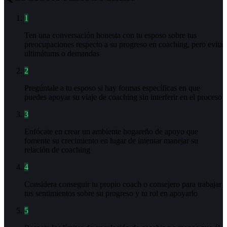
1
Ten una conversación honesta con tu esposo sobre tus
preocupaciones respecto a su progreso en coaching, pero evita
ultimátums o demandas
2
Pregúntale a tu esposo si hay formas específicas en que
puedes apoyar su viaje de coaching sin interferir en el proceso
3
Enfócate en crear un ambiente hogareño de apoyo que
fomente su crecimiento en lugar de intentar manejar su
relación de coaching
4
Considera conseguir tu propio coach o consejero para trabajar
tus sentimientos sobre su progreso y tu rol en apoyarlo
5