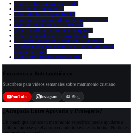
¿Qué está haciendo con su coach?
¿Es legítimo su programa?
¿Qué debería estar aprendiendo?
¿Qué tan involucrada debería estar en su proceso?
¿Qué puedo esperar de este proceso?
¿Cómo evalúo la calidad de su programa?
¿Cómo sé si realmente está cambiando?
¿Me está manipulando o realmente es diferente?
¿Cuáles son los marcadores de un cambio genuino de
comportamiento?
¿Cómo se ve la transformación real?
Encuentra a Bob también en
Suscríbete para videos semanales sobre matrimonio cristiano.
YouTube
Instagram
📖 Blog
¿Atrapada Entre Apoyarlo y Protegerte?
Un coach que conoce tu matrimonio específico puede ayudarte a
calibrar cómo se ve el apoyo cuando todavía estás herida. No tienes
que resolver esto sola.