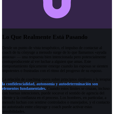
Lo Que Realmente Está Pasando
Desde un punto de vista terapéutico, el impulso de contactar al
coach de tu cónyuge a menudo surge de lo que llamamos «ayuda
ansiosa» — una respuesta bien intencionada pero potencialmente
contraproducente al ver luchar a alguien que amas. Este
comportamiento típicamente emerge cuando las esposas se sienten
impotentes o frustradas con el ritmo del progreso de su esposo.
La relación de coaching opera sobre principios similares a la terapia:
la confidencialidad, autonomía y autodeterminación son
elementos fundamentales.
Cuando estos límites se cruzan, incluso
con buenas intenciones, puede socavar el sentido de agencia del
cliente y la confianza en el proceso. Los hombres, en particular, a
menudo luchan con sentirse controlados o manejados, y el contacto
no autorizado entre cónyuge y coach puede activar estas
sensibilidades.