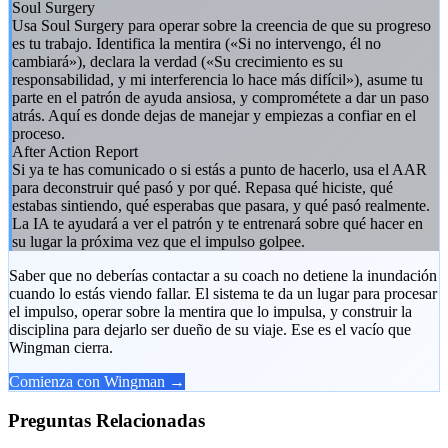
Soul Surgery
Usa Soul Surgery para operar sobre la creencia de que su progreso
es tu trabajo. Identifica la mentira («Si no intervengo, él no
cambiará»), declara la verdad («Su crecimiento es su
responsabilidad, y mi interferencia lo hace más difícil»), asume tu
parte en el patrón de ayuda ansiosa, y comprométete a dar un paso
atrás. Aquí es donde dejas de manejar y empiezas a confiar en el
proceso.
After Action Report
Si ya te has comunicado o si estás a punto de hacerlo, usa el AAR
para deconstruir qué pasó y por qué. Repasa qué hiciste, qué
estabas sintiendo, qué esperabas que pasara, y qué pasó realmente.
La IA te ayudará a ver el patrón y te entrenará sobre qué hacer en
su lugar la próxima vez que el impulso golpee.
Saber que no deberías contactar a su coach no detiene la inundación
cuando lo estás viendo fallar. El sistema te da un lugar para procesar
el impulso, operar sobre la mentira que lo impulsa, y construir la
disciplina para dejarlo ser dueño de su viaje. Ese es el vacío que
Wingman cierra.
Comienza con Wingman →
Preguntas Relacionadas