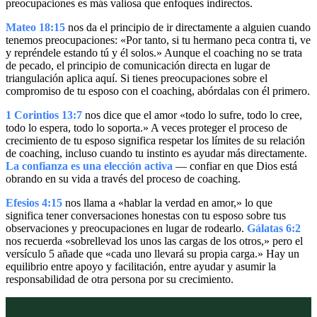
preocupaciones es más valiosa que enfoques indirectos.
Mateo 18:15
nos da el principio de ir directamente a alguien cuando
tenemos preocupaciones: «Por tanto, si tu hermano peca contra ti, ve
y repréndele estando tú y él solos.» Aunque el coaching no se trata
de pecado, el principio de comunicación directa en lugar de
triangulación aplica aquí. Si tienes preocupaciones sobre el
compromiso de tu esposo con el coaching, abórdalas con él primero.
1 Corintios 13:7
nos dice que el amor «todo lo sufre, todo lo cree,
todo lo espera, todo lo soporta.» A veces proteger el proceso de
crecimiento de tu esposo significa respetar los límites de su relación
de coaching, incluso cuando tu instinto es ayudar más directamente.
La confianza es una elección activa
— confiar en que Dios está
obrando en su vida a través del proceso de coaching.
Efesios 4:15
nos llama a «hablar la verdad en amor,» lo que
significa tener conversaciones honestas con tu esposo sobre tus
observaciones y preocupaciones en lugar de rodearlo.
Gálatas 6:2
nos recuerda «sobrellevad los unos las cargas de los otros,» pero el
versículo 5 añade que «cada uno llevará su propia carga.» Hay un
equilibrio entre apoyo y facilitación, entre ayudar y asumir la
responsabilidad de otra persona por su crecimiento.