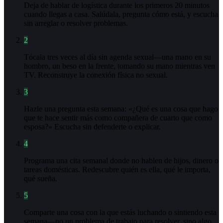
Deja de hablar de logística durante los primeros 20 minutos
cuando llegas a casa. Salúdala, pregunta cómo está, y escucha
sin arreglar o resolver problemas.
2
Tócala tres veces al día sin agenda sexual—una mano en su
hombro, un beso en la frente, tomando su mano mientras ven
TV. Reconstruye la conexión física no sexual.
3
Hazle una pregunta esta semana: «¿Qué es una cosa que hago
que te hace sentir más como compañera de cuarto que como
esposa?» Escucha sin defenderte o explicar.
4
Programa una cita semanal donde no hablen de hijos, dinero o
tareas domésticas. Redescubre quién es ella, qué le importa,
qué sueña.
5
Comparte una cosa con la que estás luchando o sintiendo esta
semana—no un problema de trabajo para resolver, sino algo