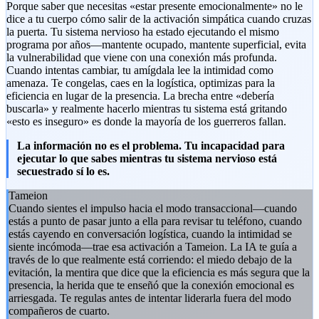
Porque saber que necesitas «estar presente emocionalmente» no le
dice a tu cuerpo cómo salir de la activación simpática cuando cruzas
la puerta. Tu sistema nervioso ha estado ejecutando el mismo
programa por años—mantente ocupado, mantente superficial, evita
la vulnerabilidad que viene con una conexión más profunda.
Cuando intentas cambiar, tu amígdala lee la intimidad como
amenaza. Te congelas, caes en la logística, optimizas para la
eficiencia en lugar de la presencia. La brecha entre «debería
buscarla» y realmente hacerlo mientras tu sistema está gritando
«esto es inseguro» es donde la mayoría de los guerreros fallan.
La información no es el problema. Tu incapacidad para
ejecutar lo que sabes mientras tu sistema nervioso está
secuestrado sí lo es.
Tameion
Cuando sientes el impulso hacia el modo transaccional—cuando
estás a punto de pasar junto a ella para revisar tu teléfono, cuando
estás cayendo en conversación logística, cuando la intimidad se
siente incómoda—trae esa activación a Tameion. La IA te guía a
través de lo que realmente está corriendo: el miedo debajo de la
evitación, la mentira que dice que la eficiencia es más segura que la
presencia, la herida que te enseñó que la conexión emocional es
arriesgada. Te regulas antes de intentar liderarla fuera del modo
compañeros de cuarto.