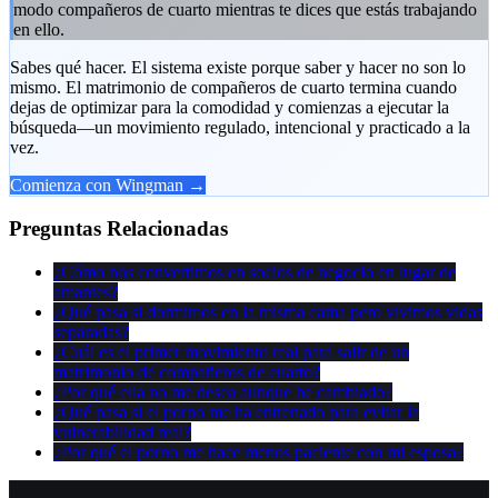
modo compañeros de cuarto mientras te dices que estás trabajando
en ello.
Sabes qué hacer. El sistema existe porque saber y hacer no son lo
mismo. El matrimonio de compañeros de cuarto termina cuando
dejas de optimizar para la comodidad y comienzas a ejecutar la
búsqueda—un movimiento regulado, intencional y practicado a la
vez.
Comienza con Wingman →
Preguntas Relacionadas
¿Cómo nos convertimos en socios de negocio en lugar de
amantes?
¿Qué pasa si dormimos en la misma cama pero vivimos vidas
separadas?
¿Cuál es el primer movimiento real para salir de un
matrimonio de compañeros de cuarto?
¿Por qué ella no me desea aunque he cambiado?
¿Qué pasa si el porno me ha entrenado para evitar la
vulnerabilidad real?
¿Por qué el porno me hace menos paciente con mi esposa?