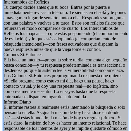
Intercambios de Reflejos
Tu cuerpo decide antes que tu boca. Entras por la puerta e
inmediatamente revisas tu teléfono. Te sientas en el sofá y te pones
a navegar en lugar de sentarte junto a ella. Respondes su pregunta
con una palabra y vuelves a tu tarea. Estos son reflejos físicos que
refuerzan el modo compañeros de cuarto. Los Intercambios de
Reflejos los mapean—lo que estás posponiendo (el comportamiento
de evitación) y lo que estás adoptando (el comportamiento de
búsqueda intencional)—con frases activadoras que disparan la
nueva respuesta antes de que la vieja tome el control.
Guiones Si-Entonces
Ella hace un intento—pregunta sobre tu día, comenta algo pequeño,
busca conexión—y tu respuesta predeterminada es transaccional o
desdeñosa porque tu sistema lee la vulnerabilidad como amenaza.
Los Guiones Si-Entonces preprograman la respuesta que quieres:
«Si ella pregunta cómo estuvo mi día, hago una pausa, hago
contacto visual, y le doy una respuesta real—no logística, sino
cómo realmente me sentí». Lo ensayas hasta que la respuesta
entrenada se dispara en lugar de la defendida.
Informe Diario
El informe rastrea si realmente estás intentando la búsqueda o solo
pensando en ella. Asigna la misión de hoy basándose en dónde
estás—si estás inundado, la misión de hoy es regular primero. Si
estás claro, la misión de hoy es hacer un intento relacional. Te hace
responsable de los intentos de ayer y te impide quedarte cómodo en