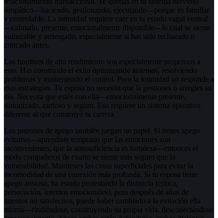
relacionamiento transaccional. Te quedas en tu sistema nervioso
simpático—haciendo, gestionando, ejecutando—porque es familiar
y controlable. La intimidad requiere caer en tu estado vagal ventral
—calmado, presente, emocionalmente disponible—lo cual se siente
vulnerable y arriesgado, especialmente si has sido rechazado o
criticado antes.
Los hombres de alto rendimiento son especialmente propensos a
esto. Has construido el éxito optimizando sistemas, resolviendo
problemas y manteniendo el control. Pero la intimidad no responde a
esas estrategias. Tu esposa no necesita que la gestiones o arregles su
día. Necesita que estés con ella—emocionalmente presente,
sintonizado, curioso y seguro. Eso requiere un sistema operativo
diferente al que construyó tu carrera.
Los patrones de apego también juegan un papel. Si tienes apego
evitativo—aprendiste temprano que las emociones son
inconvenientes, que la autosuficiencia es fortaleza—entonces el
modo compañeros de cuarto se siente más seguro que la
vulnerabilidad. Mantienes las cosas superficiales para evitar la
incomodidad de una conexión más profunda. Si tu esposa tiene
apego ansioso, ha estado protestando la distancia (crítica,
persecución, intentos emocionales), pero después de años de
intentos no satisfechos, puede haber cambiado a la evitación ella
misma—rindiéndose, construyendo su propia vida, desconectándose