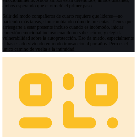
emocionalmente. Ahora ambos están defendidos, ambos distantes,
ambos esperando que el otro dé el primer paso.
Salir del modo compañeros de cuarto requiere que lideres—no
haciendo más tareas, sino cambiando cómo te presentas. Tienes que
arriesgarte a estar presente incluso cuando es incómodo, iniciar
conexión emocional incluso cuando no sabes cómo, y elegir la
vulnerabilidad sobre la autoprotección. Eso da miedo, especialmente
si has estado viviendo en modo transaccional por años. Pero es el
único camino de vuelta a la intimidad.