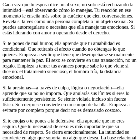
Cada vez que tu esposa dice no al sexo, no solo está rechazando la
intimidad—está observando cómo lo manejas. Tu reacción en ese
momento le enseña más sobre tu carácter que cien conversaciones.
Revela si la ves como una persona completa o un objeto sexual. Si
puedes autorregularte o necesitas que ella maneje tus emociones. Si
estás liderando con amor u operando desde el derecho.
Si te pones de mal humor, ella aprende que tu amabilidad es
condicional. Que retirarás el afecto cuando no obtengas lo que
quieres. Empieza a sentir que tiene que desempeñarse sexualmente
para mantener la paz. El sexo se convierte en una transacción, no un
regalo. Empieza a temer tus avances porque sabe lo que viene si
dice no: el tratamiento silencioso, el hombro frío, la distancia
emocional.
Si la presionas—a través de culpa, lógica o negociación—ella
aprende que su no no importa. Que anularás sus límites si eres lo
suficientemente persistente. Se siente violada incluso sin fuerza
física. Su cuerpo se convierte en un campo de batalla. Empieza a
evitarte por completo porque decir no es demasiado costoso.
Si te enojas o te pones a la defensiva, ella aprende que no eres
seguro. Que tu necesidad de sexo es más importante que su
necesidad de respeto. Se cierra emocionalmente. La intimidad se
convierte en algo que soporta, no algo que desea. La base relacional