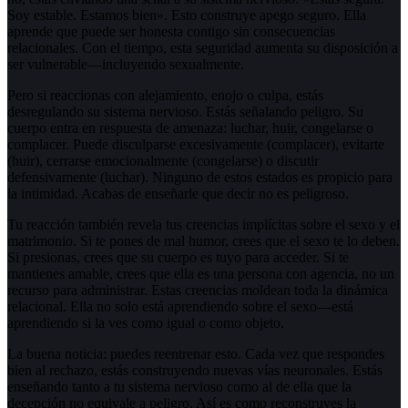
Soy estable. Estamos bien». Esto construye apego seguro. Ella
aprende que puede ser honesta contigo sin consecuencias
relacionales. Con el tiempo, esta seguridad aumenta su disposición a
ser vulnerable—incluyendo sexualmente.
Pero si reaccionas con alejamiento, enojo o culpa, estás
desregulando su sistema nervioso. Estás señalando peligro. Su
cuerpo entra en respuesta de amenaza: luchar, huir, congelarse o
complacer. Puede disculparse excesivamente (complacer), evitarte
(huir), cerrarse emocionalmente (congelarse) o discutir
defensivamente (luchar). Ninguno de estos estados es propicio para
la intimidad. Acabas de enseñarle que decir no es peligroso.
Tu reacción también revela tus creencias implícitas sobre el sexo y el
matrimonio. Si te pones de mal humor, crees que el sexo te lo deben.
Si presionas, crees que su cuerpo es tuyo para acceder. Si te
mantienes amable, crees que ella es una persona con agencia, no un
recurso para administrar. Estas creencias moldean toda la dinámica
relacional. Ella no solo está aprendiendo sobre el sexo—está
aprendiendo si la ves como igual o como objeto.
La buena noticia: puedes reentrenar esto. Cada vez que respondes
bien al rechazo, estás construyendo nuevas vías neuronales. Estás
enseñando tanto a tu sistema nervioso como al de ella que la
decepción no equivale a peligro. Así es como reconstruyes la