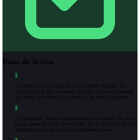
Pasos de Acción
1
La próxima vez que diga no, nota tu primer impulso. No
actúes sobre él. Haz una pausa. Respira. Elige una respuesta
que refleje el hombre que quieres ser, no el niño que fuiste.
2
Di algo como: «Estoy decepcionado, pero entiendo. Te amo».
Luego mantente cálido. No te alejes. No te quedes en silencio.
Muéstrale que tu afecto no es condicional al sexo.