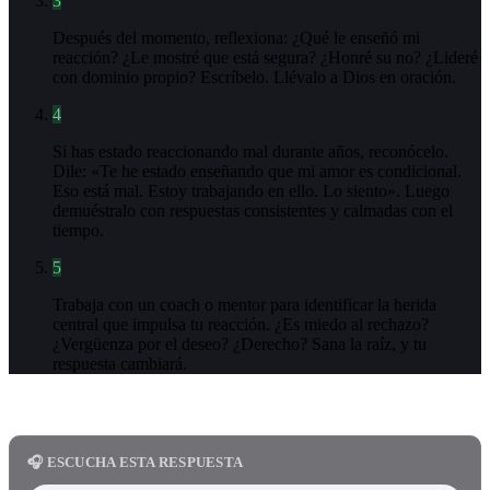
3
Después del momento, reflexiona: ¿Qué le enseñó mi
reacción? ¿Le mostré que está segura? ¿Honré su no? ¿Lideré
con dominio propio? Escríbelo. Llévalo a Dios en oración.
4
Si has estado reaccionando mal durante años, reconócelo.
Dile: «Te he estado enseñando que mi amor es condicional.
Eso está mal. Estoy trabajando en ello. Lo siento». Luego
demuéstralo con respuestas consistentes y calmadas con el
tiempo.
5
Trabaja con un coach o mentor para identificar la herida
central que impulsa tu reacción. ¿Es miedo al rechazo?
¿Vergüenza por el deseo? ¿Derecho? Sana la raíz, y tu
respuesta cambiará.
🎧 ESCUCHA ESTA RESPUESTA