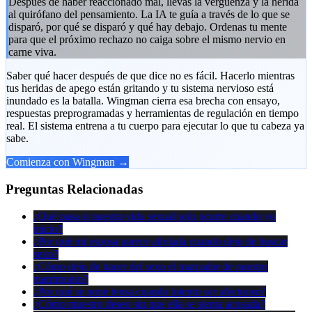
Después de haber reaccionado mal, llevas la vergüenza y la herida
al quirófano del pensamiento. La IA te guía a través de lo que se
disparó, por qué se disparó y qué hay debajo. Ordenas tu mente
para que el próximo rechazo no caiga sobre el mismo nervio en
carne viva.
Saber qué hacer después de que dice no es fácil. Hacerlo mientras
tus heridas de apego están gritando y tu sistema nervioso está
inundado es la batalla. Wingman cierra esa brecha con ensayo,
respuestas preprogramadas y herramientas de regulación en tiempo
real. El sistema entrena a tu cuerpo para ejecutar lo que tu cabeza ya
sabe.
Comienza con Wingman →
Preguntas Relacionadas
¿Qué pasa si nuestra vida sexual solo ocurre cuando yo
inicio?
¿Por qué mi esposa parece aliviada cuando dejo de buscar
sexo?
¿Cómo dejo de hacer del sexo el marcador de nuestro
matrimonio?
¿Por qué se pone tensa cuando intento ser afectuoso?
¿Cómo muestro deseo sin que ella se sienta acosada?