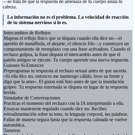
—se trata de que la respuesta de amenaza de tu cuerpo anula tu
cabeza.
La información no es el problema. La velocidad de reacción
de tu sistema nervioso sí lo es.
Intercambios de Reflejos
Mapeas el reflejo físico que se dispara cuando ella dice no—el
apretón de mandíbula, el alejarte, el silencio frío—y construyes un
comportamiento de reemplazo con una frase activadora. Cuando el
rechazo golpea, la frase dispara el intercambio antes de que el
patrón antiguo se ejecute. Tu cuerpo aprende una nueva respuesta.
Guiones Si-Entonces
Preprogramas tu respuesta al rechazo sexual antes de que suceda.
«Si ella dice no, entonces me mantengo cálido, beso su frente y
digo que la amo». El guion está listo antes de que la inundación
golpee. Tu respuesta entrenada se dispara en lugar de tu respuesta
herida.
Simulador de Conversaciones
Practicas el momento del rechazo con la IA interpretando a ella.
Ensayas mantenerte regulado cuando dice no. Recibes
retroalimentación sobre tu tono, tu lenguaje corporal, tus palabras.
Fallas de manera segura hasta que la respuesta calmada se vuelve
automática.
Tameion