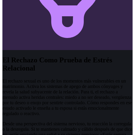
El Rechazo Como Prueba de Estrés
Relacional
El rechazo sexual es uno de los momentos más vulnerables en un
matrimonio. Activa los sistemas de apego de ambos cónyuges y
revela la salud subyacente de la relación. Para ti, el rechazo a
menudo activa heridas centrales: miedo a no ser deseado, vergüenza
por tu deseo o enojo por sentirte controlado. Cómo respondes en ese
estado activado le enseña a tu esposa si estás emocionalmente
regulado o reactivo.
Desde una perspectiva del sistema nervioso, tu reacción la corregula
o la desregula. Si te mantienes calmado y cálido después de que dice
no, estás enviando una señal a su sistema nervioso: «Estás segura.