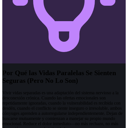
Por Qué las Vidas Paralelas Se Sienten
Seguras (Pero No Lo Son)
Vivir vidas separadas es una adaptación del sistema nervioso a la
desconexión crónica. Cuando las ofertas emocionales son
repetidamente ignoradas, cuando la vulnerabilidad es recibida con
desdén, cuando el conflicto se siente inseguro o irresoluble, ambos
cónyuges aprenden a autorregularse independientemente. Dejan de
buscarse mutuamente y comienzan a manejar su propio mundo
emocional. Reduce el dolor inmediato—no más rechazo, no más