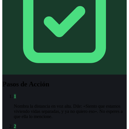
Pasos de Acción
1
Nombra la distancia en voz alta. Dile: «Siento que estamos
viviendo vidas separadas, y ya no quiero eso». No esperes a
que ella lo mencione.
2