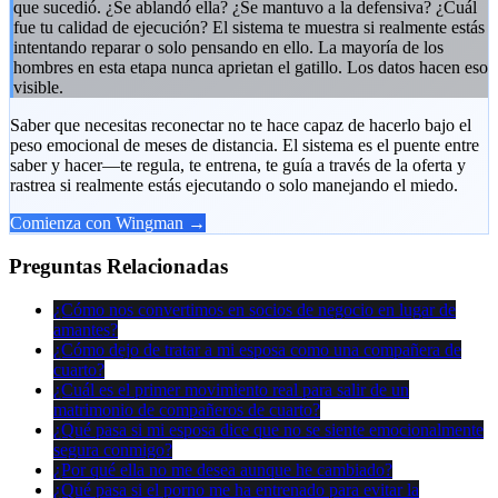
que sucedió. ¿Se ablandó ella? ¿Se mantuvo a la defensiva? ¿Cuál
fue tu calidad de ejecución? El sistema te muestra si realmente estás
intentando reparar o solo pensando en ello. La mayoría de los
hombres en esta etapa nunca aprietan el gatillo. Los datos hacen eso
visible.
Saber que necesitas reconectar no te hace capaz de hacerlo bajo el
peso emocional de meses de distancia. El sistema es el puente entre
saber y hacer—te regula, te entrena, te guía a través de la oferta y
rastrea si realmente estás ejecutando o solo manejando el miedo.
Comienza con Wingman →
Preguntas Relacionadas
¿Cómo nos convertimos en socios de negocio en lugar de
amantes?
¿Cómo dejo de tratar a mi esposa como una compañera de
cuarto?
¿Cuál es el primer movimiento real para salir de un
matrimonio de compañeros de cuarto?
¿Qué pasa si mi esposa dice que no se siente emocionalmente
segura conmigo?
¿Por qué ella no me desea aunque he cambiado?
¿Qué pasa si el porno me ha entrenado para evitar la