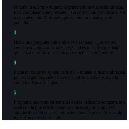
Guarda tu teléfono durante la primera hora que estés en casa.
Está completamente presente—sin correo, sin desplazarte, sin
media atención. Muéstrale que ella importa más que tu
pantalla.
3
Hazle una pregunta vulnerable esta semana: «¿Te sientes
cerca de mí ahora mismo?» o «¿Cuál es una cosa que hago
que te hace sentir sola?» Luego escucha sin defenderte.
4
Inicia un toque no sexual cada día—tómale la mano, abrázala
por 20 segundos, siéntate cerca en el sofá. Reconstruye la
conexión física sin agenda.
5
Programa una reunión semanal donde cada uno comparta una
cosa con la que está luchando y una cosa por la que está
agradecido. Practica estar emocionalmente presente, no solo
logísticamente coordinado.