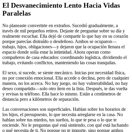
El Desvanecimiento Lento Hacia Vidas
Paralelas
No planeaste convertirte en extraños. Sucedió gradualmente, a
través de mil pequeños retiros. Dejaste de preguntar sobre su día y
realmente escuchar. Ella dejó de compartir lo que hay en su corazón
porque parecías distraído o desdeñoso. Ambos se ocuparon—
trabajo, hijos, obligaciones—y dejaron que la ocupación llenara el
espacio donde solía estar la intimidad. Ahora operan como
compañeros de casa educados: coordinando logística, dividiendo el
trabajo, evitando conflictos, manteniendo las cosas tranquilas.
El sexo, si sucede, se siente mecánico. Inicias por necesidad física,
no por conexión emocional. Ella accede o declina, pero de cualquier
manera, no los acerca. No hay juego, no hay vulnerabilidad, no hay
deseo compartido—solo otro ítem en la lista. Después, te das vuelta
y revisas tu teléfono. Ella hace lo mismo. Están a centímetros de
distancia pero a kilómetros de separación.
Las conversaciones son superficiales. Hablan sobre los horarios de
los hijos, el presupuesto, lo que necesita arreglarse en la casa. No
hablan sobre tus miedos, tus sueños, lo que te pesa o lo que te
enciende. No le preguntas qué está sintiendo, con qué está luchando
o qué necesita de ti. No porque no te importe, sino porque ambos