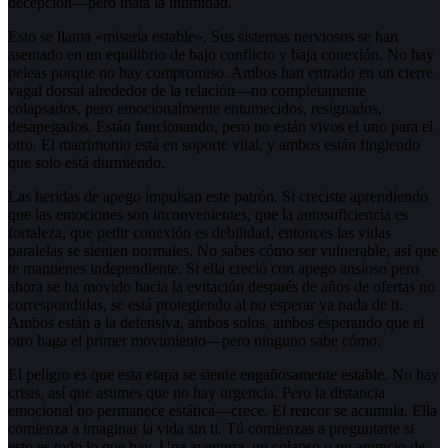
decepción—pero mata la intimidad.
Esto se llama «miseria estable». Sus sistemas nerviosos se han
asentado en un equilibrio de bajo conflicto y baja conexión. No hay
peleas porque no hay compromiso. Ambos han entrado en un cierre
vagal dorsal alrededor de la relación—no completamente
colapsados, pero emocionalmente entumecidos, resignados,
desapegados. Están funcionando, pero no están vivos el uno para el
otro. El matrimonio está en soporte vital, y ambos están fingiendo
que solo está durmiendo.
Las heridas de apego impulsan este patrón. Si creciste aprendiendo
que las emociones son inconvenientes, que la autosuficiencia es
fortaleza, que pedir conexión es debilidad, entonces las vidas
paralelas se sienten normales. No sabes cómo ser vulnerable, así que
te mantienes independiente. Si ella creció con apego ansioso pero
ahora se ha movido hacia la evitación después de años de ofertas no
correspondidas, se está protegiendo al no esperar ya nada de ti.
Ambos están a la defensiva, ambos solos, ambos esperando que el
otro haga el primer movimiento—pero ninguno sabe cómo.
El peligro es que esta etapa se siente engañosamente estable. No hay
crisis, así que asumes que no hay urgencia. Pero la distancia
emocional no permanece estática—crece. El rencor se acumula. Ella
comienza a imaginar la vida sin ti. Tú comienzas a preguntarte si
esto es todo lo que hay. Una aventura, un colapso o un anuncio de