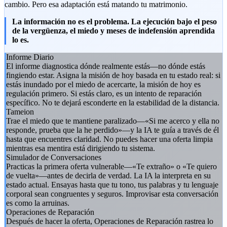
cambio. Pero esa adaptación está matando tu matrimonio.
La información no es el problema. La ejecución bajo el peso
de la vergüenza, el miedo y meses de indefensión aprendida
lo es.
Informe Diario
El informe diagnostica dónde realmente estás—no dónde estás
fingiendo estar. Asigna la misión de hoy basada en tu estado real: si
estás inundado por el miedo de acercarte, la misión de hoy es
regulación primero. Si estás claro, es un intento de reparación
específico. No te dejará esconderte en la estabilidad de la distancia.
Tameion
Trae el miedo que te mantiene paralizado—«Si me acerco y ella no
responde, prueba que la he perdido»—y la IA te guía a través de él
hasta que encuentres claridad. No puedes hacer una oferta limpia
mientras esa mentira está dirigiendo tu sistema.
Simulador de Conversaciones
Practicas la primera oferta vulnerable—«Te extraño» o «Te quiero
de vuelta»—antes de decirla de verdad. La IA la interpreta en su
estado actual. Ensayas hasta que tu tono, tus palabras y tu lenguaje
corporal sean congruentes y seguros. Improvisar esta conversación
es como la arruinas.
Operaciones de Reparación
Después de hacer la oferta, Operaciones de Reparación rastrea lo