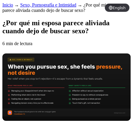
Inicio
→
Sexo, Pornografía e Intimidad
→
¿Por qué mi esposa
English
parece aliviada cuando dejo de buscar sexo?
¿Por qué mi esposa parece aliviada
cuando dejo de buscar sexo?
6 min de lectura
Copy