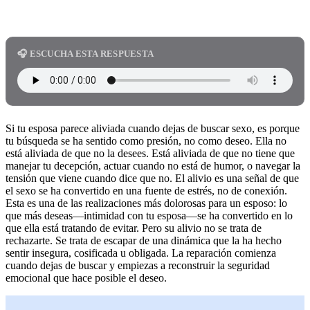
🎧 ESCUCHA ESTA RESPUESTA
Si tu esposa parece aliviada cuando dejas de buscar sexo, es porque
tu búsqueda se ha sentido como presión, no como deseo. Ella no
está aliviada de que no la desees. Está aliviada de que no tiene que
manejar tu decepción, actuar cuando no está de humor, o navegar la
tensión que viene cuando dice que no. El alivio es una señal de que
el sexo se ha convertido en una fuente de estrés, no de conexión.
Esta es una de las realizaciones más dolorosas para un esposo: lo
que más deseas—intimidad con tu esposa—se ha convertido en lo
que ella está tratando de evitar. Pero su alivio no se trata de
rechazarte. Se trata de escapar de una dinámica que la ha hecho
sentir insegura, cosificada u obligada. La reparación comienza
cuando dejas de buscar y empiezas a reconstruir la seguridad
emocional que hace posible el deseo.