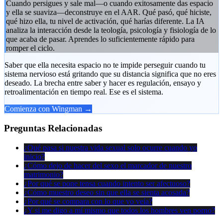
Cuando persigues y sale mal—o cuando exitosamente das espacio
y ella se suaviza—deconstruye en el AAR. Qué pasó, qué hiciste,
qué hizo ella, tu nivel de activación, qué harías diferente. La IA
analiza la interacción desde la teología, psicología y fisiología de lo
que acaba de pasar. Aprendes lo suficientemente rápido para
romper el ciclo.
Saber que ella necesita espacio no te impide perseguir cuando tu
sistema nervioso está gritando que su distancia significa que no eres
deseado. La brecha entre saber y hacer es regulación, ensayo y
retroalimentación en tiempo real. Ese es el sistema.
Comienza con Wingman →
Preguntas Relacionadas
¿Qué pasa si nuestra vida sexual solo ocurre cuando yo
inicio?
¿Cómo dejo de hacer del sexo el marcador de nuestro
matrimonio?
¿Por qué se pone tensa cuando intento ser afectuoso?
¿Cómo muestro deseo sin que ella se sienta acosada?
¿Por qué se compara con lo que yo veía?
¿Y si me digo a mí mismo que todos los hombres ven porno?