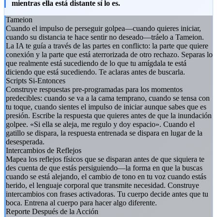
mientras ella está distante sí lo es.
Tameion
Cuando el impulso de perseguir golpea—cuando quieres iniciar,
cuando su distancia te hace sentir no deseado—tráelo a Tameion.
La IA te guía a través de las partes en conflicto: la parte que quiere
conexión y la parte que está aterrorizada de otro rechazo. Separas lo
que realmente está sucediendo de lo que tu amígdala te está
diciendo que está sucediendo. Te aclaras antes de buscarla.
Scripts Si-Entonces
Construye respuestas pre-programadas para los momentos
predecibles: cuando se va a la cama temprano, cuando se tensa con
tu toque, cuando sientes el impulso de iniciar aunque sabes que es
presión. Escribe la respuesta que quieres antes de que la inundación
golpee. «Si ella se aleja, me regulo y doy espacio». Cuando el
gatillo se dispara, la respuesta entrenada se dispara en lugar de la
desesperada.
Intercambios de Reflejos
Mapea los reflejos físicos que se disparan antes de que siquiera te
des cuenta de que estás persiguiendo—la forma en que la buscas
cuando se está alejando, el cambio de tono en tu voz cuando estás
herido, el lenguaje corporal que transmite necesidad. Construye
intercambios con frases activadoras. Tu cuerpo decide antes que tu
boca. Entrena al cuerpo para hacer algo diferente.
Reporte Después de la Acción