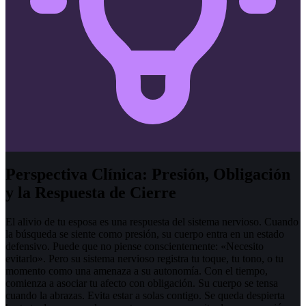
Perspectiva Clínica: Presión, Obligación
y la Respuesta de Cierre
El alivio de tu esposa es una respuesta del sistema nervioso. Cuando
la búsqueda se siente como presión, su cuerpo entra en un estado
defensivo. Puede que no piense conscientemente: «Necesito
evitarlo». Pero su sistema nervioso registra tu toque, tu tono, o tu
momento como una amenaza a su autonomía. Con el tiempo,
comienza a asociar tu afecto con obligación. Su cuerpo se tensa
cuando la abrazas. Evita estar a solas contigo. Se queda despierta