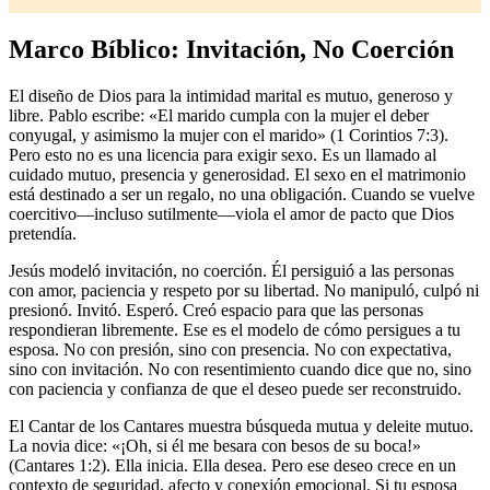
Marco Bíblico: Invitación, No Coerción
El diseño de Dios para la intimidad marital es mutuo, generoso y
libre. Pablo escribe: «El marido cumpla con la mujer el deber
conyugal, y asimismo la mujer con el marido» (1 Corintios 7:3).
Pero esto no es una licencia para exigir sexo. Es un llamado al
cuidado mutuo, presencia y generosidad. El sexo en el matrimonio
está destinado a ser un regalo, no una obligación. Cuando se vuelve
coercitivo—incluso sutilmente—viola el amor de pacto que Dios
pretendía.
Jesús modeló invitación, no coerción. Él persiguió a las personas
con amor, paciencia y respeto por su libertad. No manipuló, culpó ni
presionó. Invitó. Esperó. Creó espacio para que las personas
respondieran libremente. Ese es el modelo de cómo persigues a tu
esposa. No con presión, sino con presencia. No con expectativa,
sino con invitación. No con resentimiento cuando dice que no, sino
con paciencia y confianza de que el deseo puede ser reconstruido.
El Cantar de los Cantares muestra búsqueda mutua y deleite mutuo.
La novia dice: «¡Oh, si él me besara con besos de su boca!»
(Cantares 1:2). Ella inicia. Ella desea. Pero ese deseo crece en un
contexto de seguridad, afecto y conexión emocional. Si tu esposa