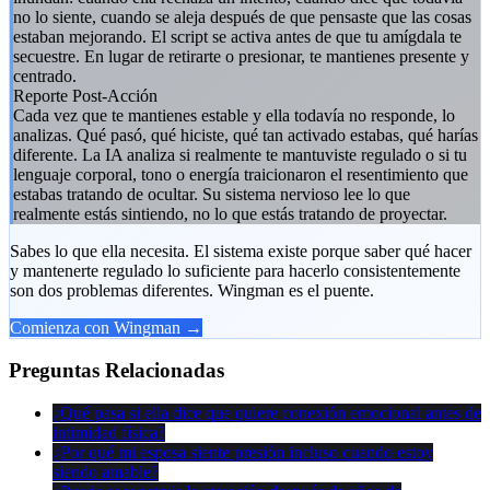
no lo siente, cuando se aleja después de que pensaste que las cosas
estaban mejorando. El script se activa antes de que tu amígdala te
secuestre. En lugar de retirarte o presionar, te mantienes presente y
centrado.
Reporte Post-Acción
Cada vez que te mantienes estable y ella todavía no responde, lo
analizas. Qué pasó, qué hiciste, qué tan activado estabas, qué harías
diferente. La IA analiza si realmente te mantuviste regulado o si tu
lenguaje corporal, tono o energía traicionaron el resentimiento que
estabas tratando de ocultar. Su sistema nervioso lee lo que
realmente estás sintiendo, no lo que estás tratando de proyectar.
Sabes lo que ella necesita. El sistema existe porque saber qué hacer
y mantenerte regulado lo suficiente para hacerlo consistentemente
son dos problemas diferentes. Wingman es el puente.
Comienza con Wingman →
Preguntas Relacionadas
¿Qué pasa si ella dice que quiere conexión emocional antes de
intimidad física?
¿Por qué mi esposa siente presión incluso cuando estoy
siendo amable?