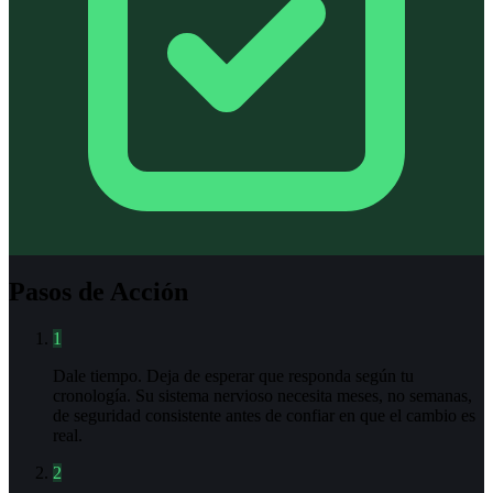
Pasos de Acción
1
Dale tiempo. Deja de esperar que responda según tu
cronología. Su sistema nervioso necesita meses, no semanas,
de seguridad consistente antes de confiar en que el cambio es
real.
2