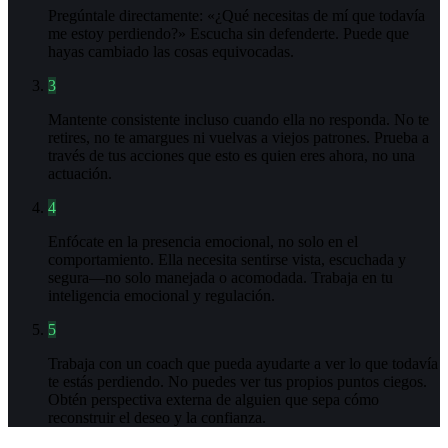
Pregúntale directamente: «¿Qué necesitas de mí que todavía
me estoy perdiendo?» Escucha sin defenderte. Puede que
hayas cambiado las cosas equivocadas.
3
Mantente consistente incluso cuando ella no responda. No te
retires, no te amargues ni vuelvas a viejos patrones. Prueba a
través de tus acciones que esto es quien eres ahora, no una
actuación.
4
Enfócate en la presencia emocional, no solo en el
comportamiento. Ella necesita sentirse vista, escuchada y
segura—no solo manejada o acomodada. Trabaja en tu
inteligencia emocional y regulación.
5
Trabaja con un coach que pueda ayudarte a ver lo que todavía
te estás perdiendo. No puedes ver tus propios puntos ciegos.
Obtén perspectiva externa de alguien que sepa cómo
reconstruir el deseo y la confianza.