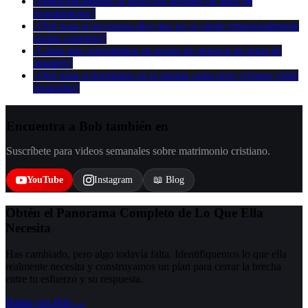
¿Puedo reconstruir la atracción después de años de
resentimiento?
¿Qué pasa si mi esposa dice que no se siente emocionalmente
segura conmigo?
¿Cómo nos convertimos en socios de negocio en lugar de
amantes?
¿Qué pasa si dormimos en la misma cama pero vivimos vidas
separadas?
Encuentra a Bob también en
Suscríbete para videos semanales sobre matrimonio cristiano.
YouTube
Instagram
📖 Blog
Obtén el Panorama Completo de Lo Que Ella
Necesita
Has cambiado, pero algo todavía falta. Identifiquemos lo que ella
realmente necesita y construyamos un plan para cerrar la brecha
entre tu esfuerzo y su respuesta.
Habla con Bob →