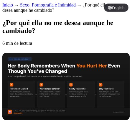
Inicio
→
Sexo, Pornografía e Intimidad
→
¿Por qué ella no me
English
desea aunque he cambiado?
¿Por qué ella no me desea aunque he
cambiado?
6 min de lectura
Copy