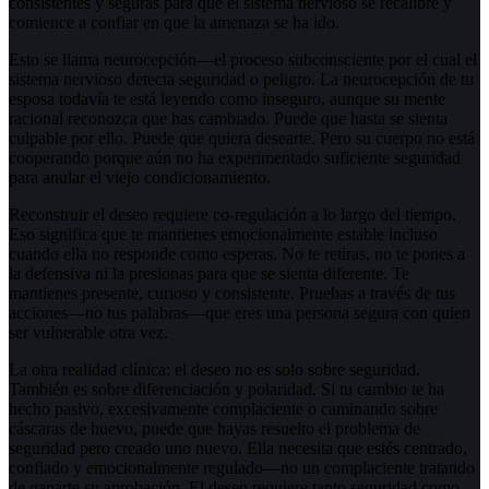
consistentes y seguras para que el sistema nervioso se recalibre y
comience a confiar en que la amenaza se ha ido.
Esto se llama neurocepción—el proceso subconsciente por el cual el
sistema nervioso detecta seguridad o peligro. La neurocepción de tu
esposa todavía te está leyendo como inseguro, aunque su mente
racional reconozca que has cambiado. Puede que hasta se sienta
culpable por ello. Puede que quiera desearte. Pero su cuerpo no está
cooperando porque aún no ha experimentado suficiente seguridad
para anular el viejo condicionamiento.
Reconstruir el deseo requiere co-regulación a lo largo del tiempo.
Eso significa que te mantienes emocionalmente estable incluso
cuando ella no responde como esperas. No te retiras, no te pones a
la defensiva ni la presionas para que se sienta diferente. Te
mantienes presente, curioso y consistente. Pruebas a través de tus
acciones—no tus palabras—que eres una persona segura con quien
ser vulnerable otra vez.
La otra realidad clínica: el deseo no es solo sobre seguridad.
También es sobre diferenciación y polaridad. Si tu cambio te ha
hecho pasivo, excesivamente complaciente o caminando sobre
cáscaras de huevo, puede que hayas resuelto el problema de
seguridad pero creado uno nuevo. Ella necesita que estés centrado,
confiado y emocionalmente regulado—no un complaciente tratando
de ganarte su aprobación. El deseo requiere tanto seguridad como