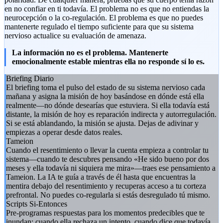
en no confiar en ti todavía. El problema no es que no entiendas la
neurocepción o la co-regulación. El problema es que no puedes
mantenerte regulado el tiempo suficiente para que su sistema
nervioso actualice su evaluación de amenaza.
La información no es el problema. Mantenerte
emocionalmente estable mientras ella no responde sí lo es.
Briefing Diario
El briefing toma el pulso del estado de su sistema nervioso cada
mañana y asigna la misión de hoy basándose en dónde está ella
realmente—no dónde desearías que estuviera. Si ella todavía está
distante, la misión de hoy es reparación indirecta y autorregulación.
Si se está ablandando, la misión se ajusta. Dejas de adivinar y
empiezas a operar desde datos reales.
Tameion
Cuando el resentimiento o llevar la cuenta empieza a controlar tu
sistema—cuando te descubres pensando «He sido bueno por dos
meses y ella todavía ni siquiera me mira»—traes ese pensamiento a
Tameion. La IA te guía a través de él hasta que encuentras la
mentira debajo del resentimiento y recuperas acceso a tu corteza
prefrontal. No puedes co-regularla si estás desregulado tú mismo.
Scripts Si-Entonces
Pre-programas respuestas para los momentos predecibles que te
inundan: cuando ella rechaza un intento, cuando dice que todavía