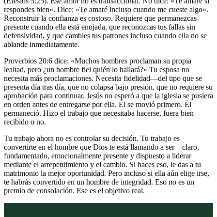
(Efesios 5:25). Ese amor no es transaccional. No dice: «Te amaré si
respondes bien». Dice: «Te amaré incluso cuando me cueste algo».
Reconstruir la confianza es costoso. Requiere que permanezcas
presente cuando ella está enojada, que reconozcas tus fallas sin
defensividad, y que cambies tus patrones incluso cuando ella no se
ablande inmediatamente.
Proverbios 20:6 dice: «Muchos hombres proclaman su propia
lealtad, pero ¿un hombre fiel quién lo hallará?» Tu esposa no
necesita más proclamaciones. Necesita fidelidad—del tipo que se
presenta día tras día, que no colapsa bajo presión, que no requiere su
aprobación para continuar. Jesús no esperó a que la iglesia se pusiera
en orden antes de entregarse por ella. Él se movió primero. Él
permaneció. Hizo el trabajo que necesitaba hacerse, fuera bien
recibido o no.
Tu trabajo ahora no es controlar su decisión. Tu trabajo es
convertirte en el hombre que Dios te está llamando a ser—claro,
fundamentado, emocionalmente presente y dispuesto a liderar
mediante el arrepentimiento y el cambio. Si haces eso, le das a tu
matrimonio la mejor oportunidad. Pero incluso si ella aún elige irse,
te habrás convertido en un hombre de integridad. Eso no es un
premio de consolación. Ese es el objetivo real.