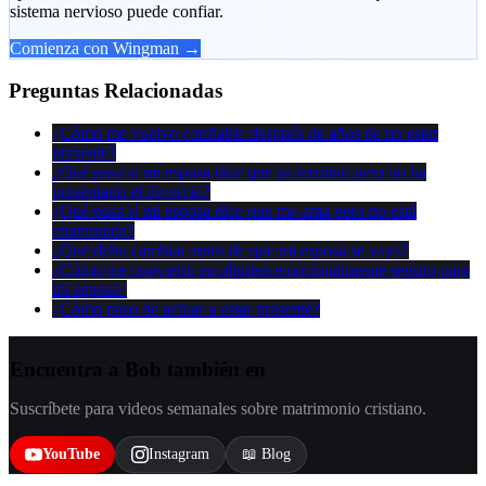
sistema nervioso puede confiar.
Comienza con Wingman →
Preguntas Relacionadas
¿Cómo me vuelvo confiable después de años de no estar
presente?
¿Qué pasa si mi esposa dice que ya terminó pero no ha
presentado el divorcio?
¿Qué pasa si mi esposa dice que me ama pero no está
enamorada?
¿Qué debo cambiar antes de que mi esposa se vaya?
¿Cómo me convierto en alguien emocionalmente seguro para
mi esposa?
¿Cómo paso de actuar a estar presente?
Encuentra a Bob también en
Suscríbete para videos semanales sobre matrimonio cristiano.
YouTube
Instagram
📖 Blog