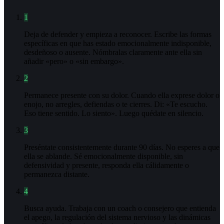
1
Deja de defender y empieza a reconocer. Escribe las formas
específicas en que has estado emocionalmente indisponible,
desdeñoso o ausente. Nómbralas claramente ante ella sin
añadir «pero» o «sin embargo».
2
Permanece presente con su dolor. Cuando ella exprese dolor o
enojo, no arregles, defiendas o te cierres. Di: «Te escucho.
Eso tiene sentido. Lo siento». Luego quédate en silencio.
3
Preséntate consistentemente durante 90 días. No esperes a que
ella se ablande. Sé emocionalmente disponible, sin
defensividad y presente, responda ella cálidamente o
permanezca distante.
4
Busca ayuda. Trabaja con un coach o consejero que entienda
el apego, la regulación del sistema nervioso y las dinámicas