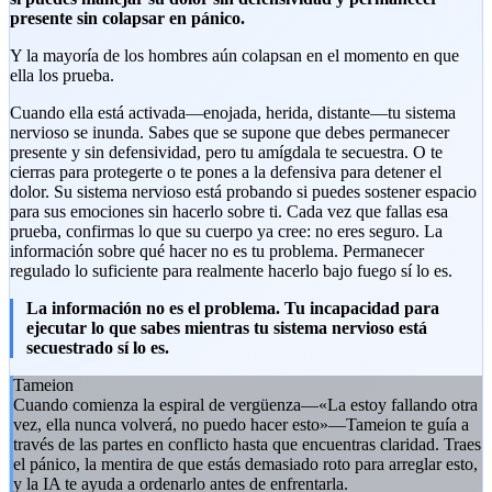
presente sin colapsar en pánico.
Y la mayoría de los hombres aún colapsan en el momento en que
ella los prueba.
Cuando ella está activada—enojada, herida, distante—tu sistema
nervioso se inunda. Sabes que se supone que debes permanecer
presente y sin defensividad, pero tu amígdala te secuestra. O te
cierras para protegerte o te pones a la defensiva para detener el
dolor. Su sistema nervioso está probando si puedes sostener espacio
para sus emociones sin hacerlo sobre ti. Cada vez que fallas esa
prueba, confirmas lo que su cuerpo ya cree: no eres seguro. La
información sobre qué hacer no es tu problema. Permanecer
regulado lo suficiente para realmente hacerlo bajo fuego sí lo es.
La información no es el problema. Tu incapacidad para
ejecutar lo que sabes mientras tu sistema nervioso está
secuestrado sí lo es.
Tameion
Cuando comienza la espiral de vergüenza—«La estoy fallando otra
vez, ella nunca volverá, no puedo hacer esto»—Tameion te guía a
través de las partes en conflicto hasta que encuentras claridad. Traes
el pánico, la mentira de que estás demasiado roto para arreglar esto,
y la IA te ayuda a ordenarlo antes de enfrentarla.