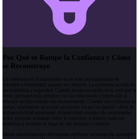
Por Qué se Rompe la Confianza y Cómo
se Reconstruye
La confianza en el matrimonio no se trata principalmente de
fidelidad u honestidad, aunque eso importa. La confianza se trata de
previsibilidad y seguridad. Cuando tu esposa confía en ti, cree que la
verás, permanecerás presente con sus emociones y priorizarás la
relación incluso cuando sea inconveniente. Cuando esa confianza se
rompe, usualmente no es por un evento. Es por un patrón—años de
indisponibilidad emocional, defensividad cuando ella mencionaba
dolor, priorizar el trabajo sobre la conexión, o tratarla como un
problema a resolver en lugar de una persona a conocer.
Desde una perspectiva del sistema nervioso, su cuerpo ha aprendido