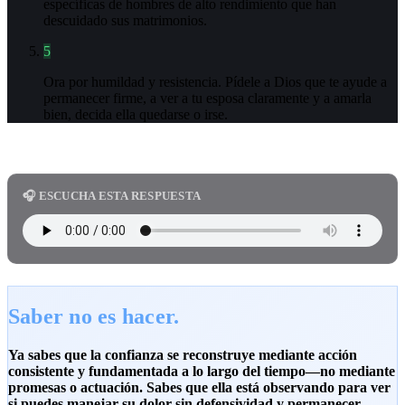
específicas de hombres de alto rendimiento que han
descuidado sus matrimonios.
5
Ora por humildad y resistencia. Pídele a Dios que te ayude a
permanecer firme, a ver a tu esposa claramente y a amarla
bien, decida ella quedarse o irse.
🎧 ESCUCHA ESTA RESPUESTA
Saber no es hacer.
Ya sabes que la confianza se reconstruye mediante acción
consistente y fundamentada a lo largo del tiempo—no mediante
promesas o actuación. Sabes que ella está observando para ver
si puedes manejar su dolor sin defensividad y permanecer