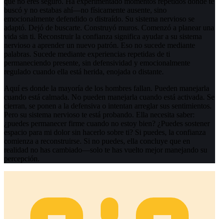
que no eres seguro. Ha experimentado momentos repetidos donde te
buscó y no estabas ahí—no físicamente ausente, sino
emocionalmente defendido o distraído. Su sistema nervioso se
adaptó. Dejó de buscarte. Construyó muros. Comenzó a planear una
vida sin ti. Reconstruir la confianza significa ayudar a su sistema
nervioso a aprender un nuevo patrón. Eso no sucede mediante
palabras. Sucede mediante experiencias repetidas de ti
permaneciendo presente, sin defensividad y emocionalmente
regulado cuando ella está herida, enojada o distante.
Aquí es donde la mayoría de los hombres fallan. Pueden manejarla
cuando está calmada. No pueden manejarla cuando está activada. Se
cierran, se ponen a la defensiva o intentan arreglar sus sentimientos.
Pero su sistema nervioso te está probando. Ella necesita saber:
¿puedes permanecer firme cuando no estoy bien? ¿Puedes sostener
espacio para mi dolor sin hacerlo sobre ti? Si puedes, la confianza
comienza a reconstruirse. Si no puedes, ella concluye que en
realidad no has cambiado—solo te has vuelto mejor manejando su
percepción.