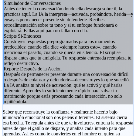
Simulador de Conversaciones
Antes de tener la conversación donde ella descarga sobre ti, la
practicas aquí. La IA la interpreta—activada, probándote, herida—y
ensayas permanecer presente sin defenderte. Recibes
retroalimentación sobre tu tono y si tu enfoque funcionará o
explotará. Fallas aquí para no fallar con ella.
Scripts Si-Entonces
Construyes respuestas preprogramadas para los momentos
predecibles: cuando ella dice «siempre haces esto», cuando
menciona el pasado, cuando se queda en silencio. El script se
dispara antes que tu amígdala. Tu respuesta entrenada reemplaza tu
reflejo destructivo.
Reporte Después de la Acción
Después de permanecer presente durante una conversación difícil—
o después de colapsar y defenderte—deconstruyes lo que sucedió.
La IA analiza tu nivel de activación, qué te activó y qué harías
diferente. Aprendes lo suficientemente rápido para salvar tu
matrimonio porque estás procesando cada interacción, no solo
repitiéndola.
Saber qué reconstruye la confianza y realmente hacerlo bajo
inundación emocional son dos peleas diferentes. El sistema cierra
esa brecha. Te regula antes de que te involucres, entrena la respuesta
antes de que el gatillo se dispare, y analiza cada intento para que
aprendas. Así es como te conviertes en el hombre en quien su