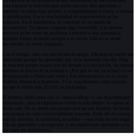
La mayoría de los hombres de alto rendimiento se han entrenado
para suprimir la emoción para poder ejecutar. Has aprendido a
mantener la calma bajo presión, a compartimentar el estrés, a retrasar
la gratificación. Esa es una habilidad de supervivencia en los
negocios. En el matrimonio, se convierte en un patrón de
desconexión. Tu esposa comparte algo vulnerable, y tu sistema
nervioso lo lee como un problema a resolver o una amenaza a
manejar. Entras en modo arreglar o te cierras. Ella no se siente
encontrada. Se siente manejada.
Con el tiempo, esto crea una herida de apego. Ella deja de traerte sus
emociones porque ha aprendido que no te quedarás con ella. Deja
de buscarte porque buscar solo ha llevado a la decepción. Su sistema
nervioso se mueve de la protesta («¿Por qué no me escuchas?») a la
desesperación («Nunca me verá»). Esa desesperación se ve como
frialdad, distancia o desprecio. Tú lo experimentas como rechazo,
así que te retiras más. El ciclo se profundiza.
El término clínico para esto es «stonewalling» o «no disponibilidad
emocional», pero la experiencia vivida es más simple: tu esposa se
siente sola. No se siente sola porque seas un mal hombre. Se siente
sola porque no estás emocionalmente presente. Estás ahí en cuerpo,
pero tu atención, tu curiosidad, tu calidez—esas están en otro lugar.
Ella ha aprendido a no esperarte, y esa indefensión aprendida es lo
que mata los matrimonios.