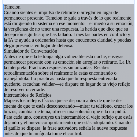
Tameion
Cuando sientes el impulso de retirarte o arreglar en lugar de
permanecer presente, Tameion te guía a través de lo que realmente
está dirigiendo tu sistema en ese momento—el miedo a su emoción,
la vergüenza de no tener una respuesta, la herida que dice que su
decepción significa que has fallado. Traes las partes en conflicto y
la IA te ayuda a ordenarlas hasta que encuentres claridad y puedas
elegir presencia en lugar de defensa.
Simulador de Conversación
Antes de que ella te traiga algo vulnerable esta noche, ensayas
permanecer presente con su emoción sin arreglar o retirarte. La IA
la interpreta. Practicas respuestas sintonizadas. Recibes
retroalimentación sobre si realmente la estás encontrando o
manejándola. Lo practicas hasta que tu respuesta entrenada—
quedarte, escuchar, validar—se dispare en lugar de tu viejo reflejo
de resolver o cerrarte.
Intercambios de Reflejos
Mapeas los reflejos físicos que se disparan antes de que te des
cuenta de que te estás desconectando—mirar tu teléfono, cruzar los
brazos, cambiar de tema, ofrecer una solución que ella no pidió.
Para cada uno, construyes un intercambio: el viejo reflejo que estás
dejando y el nuevo comportamiento que estás adoptando. Cuando
el gatillo se dispara, la frase activadora señala la nueva respuesta
antes de que tu amígdala tome el control.