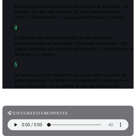
Practica quedarte con su emoción en lugar de arreglarla. La
próxima vez que esté molesta, di: «Eso suena realmente
difícil. Cuéntame más». Luego quédate callado y escucha.
4
Confiésale una manera específica en que has estado
emocionalmente no disponible. Nómbralo claramente. «He
estado más enfocado en el trabajo que en ti, y veo cómo eso te
ha herido. Lo siento».
5
Sé honesto con otro hombre o un coach sobre tu patrón de
retiro emocional. Necesitas responsabilidad externa para ver
lo que no puedes ver y cambiar lo que has normalizado.
🎧 ESCUCHA ESTA RESPUESTA