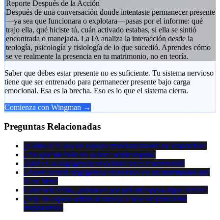
Reporte Después de la Acción
Después de una conversación donde intentaste permanecer presente
—ya sea que funcionara o explotara—pasas por el informe: qué
trajo ella, qué hiciste tú, cuán activado estabas, si ella se sintió
encontrada o manejada. La IA analiza la interacción desde la
teología, psicología y fisiología de lo que sucedió. Aprendes cómo
se ve realmente la presencia en tu matrimonio, no en teoría.
Saber que debes estar presente no es suficiente. Tu sistema nervioso
tiene que ser entrenado para permanecer presente bajo carga
emocional. Esa es la brecha. Eso es lo que el sistema cierra.
Comienza con Wingman →
Preguntas Relacionadas
¿Cómo sé si soy un esposo emocionalmente no disponible?
¿Por qué mi éxito no la hace sentir segura?
¿Qué es la negligencia emocional en el matrimonio?
¿Puede ocurrir negligencia emocional en un matrimonio que
se ve bien?
Gano seis cifras, ¿entonces por qué mi esposa sigue infeliz?
¿Soy un esposo adicto al trabajo o solo un proveedor
responsable?