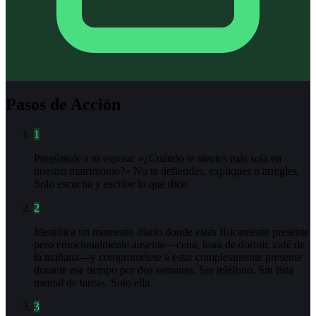
Pasos de Acción
1
Pregúntale a tu esposa: «¿Cuándo te sientes más sola en
nuestro matrimonio?» No te defiendas, expliques o arregles.
Solo escucha y escribe lo que dice.
2
Identifica un momento diario donde estás físicamente presente
pero emocionalmente ausente—cena, hora de dormir, café de
la mañana—y comprométete a estar completamente presente
durante ese tiempo por dos semanas. Sin teléfono. Sin lista
mental de tareas. Solo ella.
3