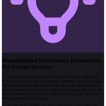
Disponibilidad Emocional y Desconexión
del Sistema Nervioso
La disponibilidad emocional no se trata de ser suave o emocional.
Se trata de estar presente y sintonizado cuando tu esposa te necesita.
Significa que puedes quedarte con ella en su emoción sin cerrarte,
arreglar o retirarte. Significa que ella se siente segura trayéndote su
dolor, su miedo, su alegría o su frustración porque sabe que no la
descartarás ni lo harás sobre ti.