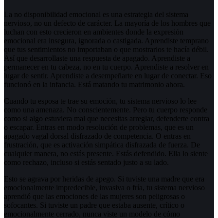
La no disponibilidad emocional es una estrategia del sistema
nervioso, no un defecto de carácter. La mayoría de los hombres que
luchan con esto crecieron en ambientes donde la expresión
emocional era insegura, ignorada o castigada. Aprendiste temprano
que tus sentimientos no importaban o que mostrarlos te hacía débil.
Así que desarrollaste una respuesta de apagado. Aprendiste a
permanecer en tu cabeza, no en tu cuerpo. Aprendiste a resolver en
lugar de sentir. Aprendiste a desempeñarte en lugar de conectar. Eso
funcionó en la infancia. Está matando tu matrimonio ahora.
Cuando tu esposa te trae su emoción, tu sistema nervioso lo lee
como una amenaza. No conscientemente. Pero tu cuerpo responde
como si algo estuviera mal que necesitas arreglar, defenderte contra
o escapar. Entras en modo resolución de problemas, que es un
apagado vagal dorsal disfrazado de competencia. O entras en
frustración, que es activación simpática disfrazada de fuerza. De
cualquier manera, no estás presente. Estás defendido. Ella lo siente
como rechazo, incluso si estás sentado justo a su lado.
Esto se agrava por heridas de apego. Si tuviste una madre que era
emocionalmente impredecible, invasiva o fría, tu sistema nervioso
aprendió que las emociones de las mujeres son peligrosas o
sofocantes. Si tuviste un padre que estaba ausente, crítico o
emocionalmente cerrado, nunca viste un modelo de cómo