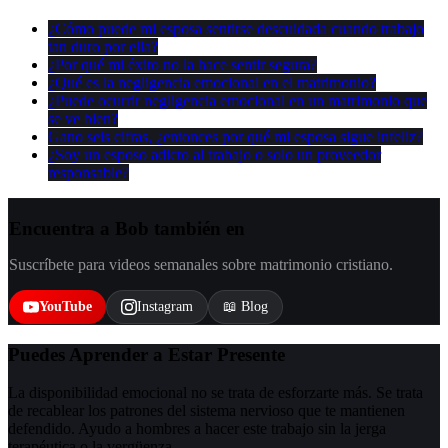
¿Cómo puede mi esposa sentirse descuidada cuando trabajo
tan duro por ella?
¿Por qué mi éxito no la hace sentir segura?
¿Qué es la negligencia emocional en el matrimonio?
¿Puede ocurrir negligencia emocional en un matrimonio que
se ve bien?
Gano seis cifras, ¿entonces por qué mi esposa sigue infeliz?
¿Soy un esposo adicto al trabajo o solo un proveedor
responsable?
Encuentra a Bob también en
Suscríbete para videos semanales sobre matrimonio cristiano.
YouTube
Instagram
📖 Blog
Puedes Aprender a Estar Presente
La disponibilidad emocional no se trata de esforzarte más. Se trata
de recablear los patrones del sistema nervioso que te mantienen
defendido. Ayudo a hombres a hacer este trabajo sin la jerga
terapéutica o la vergüenza.