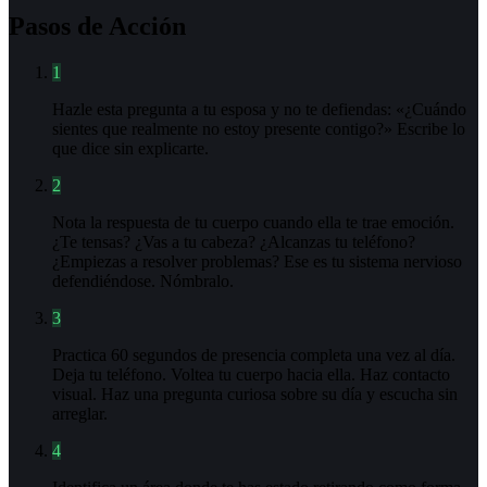
Pasos de Acción
1
Hazle esta pregunta a tu esposa y no te defiendas: «¿Cuándo
sientes que realmente no estoy presente contigo?» Escribe lo
que dice sin explicarte.
2
Nota la respuesta de tu cuerpo cuando ella te trae emoción.
¿Te tensas? ¿Vas a tu cabeza? ¿Alcanzas tu teléfono?
¿Empiezas a resolver problemas? Ese es tu sistema nervioso
defendiéndose. Nómbralo.
3
Practica 60 segundos de presencia completa una vez al día.
Deja tu teléfono. Voltea tu cuerpo hacia ella. Haz contacto
visual. Haz una pregunta curiosa sobre su día y escucha sin
arreglar.
4