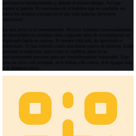
permanecer fundamentado y abierto al mismo tiempo. Así que
repites el patrón. Te conviertes en el hombre que es confiable en
todos los sentidos excepto en el que más importa: presencia
emocional.
La otra pieza es el resentimiento. Muchos hombres emocionalmente
no disponibles en realidad están cargando años de resentimiento no
expresado hacia su esposa. Te sientes criticado, no apreciado o
controlado. Te has retirado como una forma pasiva de protesta. Estás
presente lo suficiente para evitar el conflicto pero no lo
suficientemente presente para ser verdaderamente vulnerable. Esto
crea un ciclo: ella persigue, tú te retiras, ella critica, tú te apagas más,
y la distancia crece.