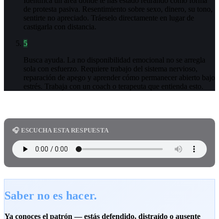
Identifica un área donde te has estado retirando como forma
de protesta pasiva. Resentimiento sobre sexo, dinero, su tono,
sentirte no apreciado. Tráeselo directamente en lugar de
castigarla con distancia.
5
Busca ayuda. La no disponibilidad emocional no se arregla
sola con esfuerzo. Requiere trabajo del sistema nervioso,
reparación de apego y aprender cómo permanecer abierto bajo
estrés. Trabaja con un coach o terapeuta que entienda esto.
🎧 ESCUCHA ESTA RESPUESTA
Saber no es hacer.
Ya conoces el patrón — estás defendido, distraído o ausente