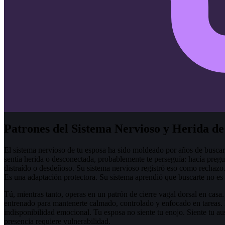
Patrones del Sistema Nervioso y Herida d
El sistema nervioso de tu esposa ha sido moldeado por años de buscart
sentía herida o desconectada, probablemente te perseguía: hacía preg
distraído o desdeñoso. Su sistema nervioso registró eso como rechazo.
Es una adaptación protectora. Su sistema aprendió que buscarte no es
Tú, mientras tanto, operas en un patrón de cierre vagal dorsal en casa
entrenado para mantenerte calmado, controlado y enfocado en tareas.
indisponibilidad emocional. Tu esposa no siente tu enojo. Siente tu au
presencia requiere vulnerabilidad.