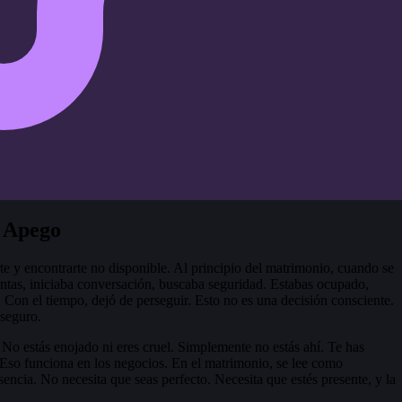
e Apego
e y encontrarte no disponible. Al principio del matrimonio, cuando se
untas, iniciaba conversación, buscaba seguridad. Estabas ocupado,
 Con el tiempo, dejó de perseguir. Esto no es una decisión consciente.
 seguro.
. No estás enojado ni eres cruel. Simplemente no estás ahí. Te has
 Eso funciona en los negocios. En el matrimonio, se lee como
sencia. No necesita que seas perfecto. Necesita que estés presente, y la