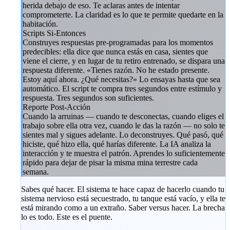
herida debajo de eso. Te aclaras antes de intentar
comprometerte. La claridad es lo que te permite quedarte en la
habitación.
Scripts Si-Entonces
Construyes respuestas pre-programadas para los momentos
predecibles: ella dice que nunca estás en casa, sientes que
viene el cierre, y en lugar de tu retiro entrenado, se dispara una
respuesta diferente. «Tienes razón. No he estado presente.
Estoy aquí ahora. ¿Qué necesitas?» Lo ensayas hasta que sea
automático. El script te compra tres segundos entre estímulo y
respuesta. Tres segundos son suficientes.
Reporte Post-Acción
Cuando la arruinas — cuando te desconectas, cuando eliges el
trabajo sobre ella otra vez, cuando le das la razón — no solo te
sientes mal y sigues adelante. Lo deconstruyes. Qué pasó, qué
hiciste, qué hizo ella, qué harías diferente. La IA analiza la
interacción y te muestra el patrón. Aprendes lo suficientemente
rápido para dejar de pisar la misma mina terrestre cada
semana.
Sabes qué hacer. El sistema te hace capaz de hacerlo cuando tu
sistema nervioso está secuestrado, tu tanque está vacío, y ella te
está mirando como a un extraño. Saber versus hacer. La brecha
lo es todo. Este es el puente.