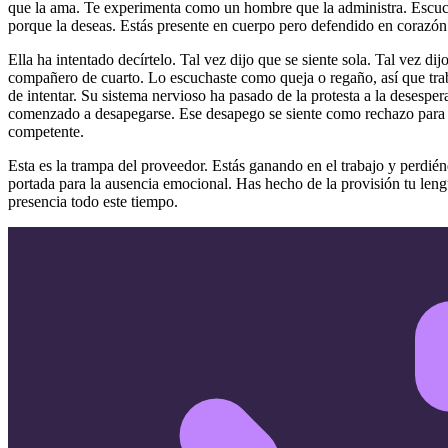
que la ama. Te experimenta como un hombre que la administra. Escuch
porque la deseas. Estás presente en cuerpo pero defendido en corazón
Ella ha intentado decírtelo. Tal vez dijo que se siente sola. Tal vez di
compañero de cuarto. Lo escuchaste como queja o regaño, así que traba
de intentar. Su sistema nervioso ha pasado de la protesta a la desespe
comenzado a desapegarse. Ese desapego se siente como rechazo para ti,
competente.
Esta es la trampa del proveedor. Estás ganando en el trabajo y perdiénd
portada para la ausencia emocional. Has hecho de la provisión tu len
presencia todo este tiempo.