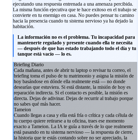
ejecutando una respuesta entrenada a una amenaza percibida.
La misma función ejecutiva que te hace exitoso en el trabajo se
convierte en tu enemigo en casa. No puedes pensar tu camino
hacia la presencia cuando tu sistema nervioso ya ha dejado la
habitación.
La información no es el problema. Tu incapacidad para
mantenerte regulado y presente cuando ella te necesita
— después de que has estado trabajando todo el día y tu
tanque está vacío — lo es.
Briefing Diario
Cada mañana, antes de abrir tu laptop o revisar tu correo, el
briefing toma el pulso de tu matrimonio y asigna la misión de
hoy basándose en dónde ella realmente está — no donde
desearías que estuviera. Si está distante, la misión de hoy es
reparación indirecta. Si el contacto es posible, la misión es
directa. Dejas de adivinar. Dejas de recurrir al trabajo porque
no sabes qué más hacer.
Tameion
Cuando llegas a casa y ella está fría o crítica y cada célula de
tu cuerpo quiere retirarse a tu oficina, traes ese momento
exacto a Tameion. La IA te guía a través de lo que realmente
está pasando en tu sistema nervioso — la respuesta de cierre,
la historia que te estás contando sobre no ser apreciado, la