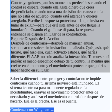
Construye guiones para los momentos predecibles cuando el
control se dispara: cuando ella gasta dinero que crees
desperdiciado, cuando toma una decisión de crianza con la
que no estás de acuerdo, cuando está alterada y quieres
arreglarlo. Escribe la respuesta protectora—la que invita en
lugar de exigir—para que esté lista antes de que llegue la
inundación. Cuando el gatillo se dispara, la respuesta
entrenada se dispara en lugar de la controladora.
Reporte Después de la Acción
Después de controlarla—después de manejar, anular,
sermonear o resolver sin invitación—analízalo. Qué pasó, qué
hiciste, qué hizo ella, cuán activado estabas, qué harías
diferente. El AAR no solo analiza la interacción. Te muestra el
patrón: el miedo específico debajo de tu control, la mentira que
creíste en el momento y el movimiento protector que podrías
haber hecho en su lugar.
Saber la diferencia entre proteger y controlar no te impide
controlarla cuando tu sistema nervioso está inundado. El
sistema te entrena para mantenerte regulado en la
incertidumbre, ensayar el movimiento protector antes de
necesitarlo y analizar el movimiento controlador después de
hacerlo. Esa es la brecha. Ese es el puente.
Comienza con Wingman →