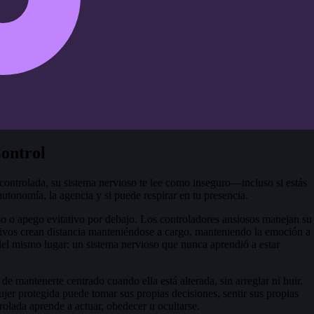
Control
 controlada, su sistema nervioso te lee como inseguro—incluso si estás
autonomía, la agencia y si puede respirar en tu presencia.
 o apego evitativo por debajo. Los controladores ansiosos manejan su
tivos crean distancia manteniéndose a cargo, manteniendo la emoción a
del mismo lugar: un sistema nervioso que nunca aprendió a estar
de mantenerte centrado cuando ella está alterada, sin arreglar ni huir.
r protegida puede tomar sus propias decisiones, sentir sus propias
olada aprende a actuar, obedecer u ocultarse.