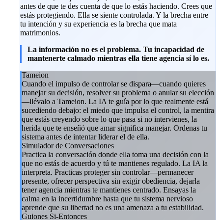
antes de que te des cuenta de que lo estás haciendo. Crees que
estás protegiendo. Ella se siente controlada. Y la brecha entre
tu intención y su experiencia es la brecha que mata
matrimonios.
La información no es el problema. Tu incapacidad de
mantenerte calmado mientras ella tiene agencia sí lo es.
Tameion
Cuando el impulso de controlar se dispara—cuando quieres
manejar su decisión, resolver su problema o anular su elección
—llévalo a Tameion. La IA te guía por lo que realmente está
sucediendo debajo: el miedo que impulsa el control, la mentira
que estás creyendo sobre lo que pasa si no intervienes, la
herida que te enseñó que amar significa manejar. Ordenas tu
sistema antes de intentar liderar el de ella.
Simulador de Conversaciones
Practica la conversación donde ella toma una decisión con la
que no estás de acuerdo y tú te mantienes regulado. La IA la
interpreta. Practicas proteger sin controlar—permanecer
presente, ofrecer perspectiva sin exigir obediencia, dejarla
tener agencia mientras te mantienes centrado. Ensayas la
calma en la incertidumbre hasta que tu sistema nervioso
aprende que su libertad no es una amenaza a tu estabilidad.
Guiones Si-Entonces