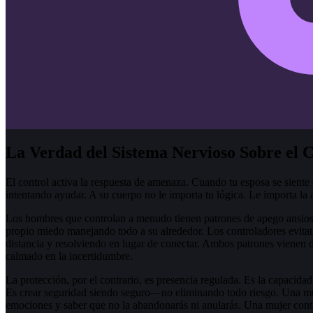
La Verdad del Sistema Nervioso Sobre el 
El control activa la respuesta de amenaza. Cuando tu esposa se siente
intentando ayudar. A su cuerpo no le importa tu lógica. Le importa la 
Los hombres que controlan a menudo tienen patrones de apego ansioso
propio miedo manejando todo a su alrededor. Los controladores evita
distancia y resolviendo en lugar de conectar. Ambos patrones vienen 
calmado en la incertidumbre.
La protección, por el contrario, es presencia regulada. Es la capacidad 
Es crear seguridad siendo seguro—no eliminando todo riesgo. Una muje
emociones y saber que no la abandonarás ni anularás. Una mujer contr