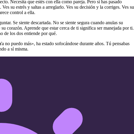
to. Necesita que estés con ella como pareja. Pero si has pasado
es su estrés y saltas a arreglarlo. Ves su decisión y la corriges. Ves su
rece control a ella.
guntar. Se siente descartada. No se siente segura cuando anulas su
 su corazón. Aprende que estar cerca de ti significa ser manejada por ti.
uno de los dos entiende por qué.
: «Ya no puedo más», ha estado sofocándose durante años. Tú pensabas
ndo a sí misma.