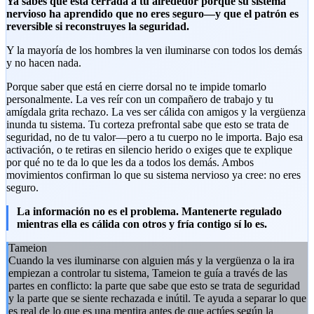
Ya sabes que está cerrada a tu alrededor porque su sistema
nervioso ha aprendido que no eres seguro—y que el patrón es
reversible si reconstruyes la seguridad.
Y la mayoría de los hombres la ven iluminarse con todos los demás
y no hacen nada.
Porque saber que está en cierre dorsal no te impide tomarlo
personalmente. La ves reír con un compañero de trabajo y tu
amígdala grita rechazo. La ves ser cálida con amigos y la vergüenza
inunda tu sistema. Tu corteza prefrontal sabe que esto se trata de
seguridad, no de tu valor—pero a tu cuerpo no le importa. Bajo esa
activación, o te retiras en silencio herido o exiges que te explique
por qué no te da lo que les da a todos los demás. Ambos
movimientos confirman lo que su sistema nervioso ya cree: no eres
seguro.
La información no es el problema. Mantenerte regulado
mientras ella es cálida con otros y fría contigo sí lo es.
Tameion
Cuando la ves iluminarse con alguien más y la vergüenza o la ira
empiezan a controlar tu sistema, Tameion te guía a través de las
partes en conflicto: la parte que sabe que esto se trata de seguridad
y la parte que se siente rechazada e inútil. Te ayuda a separar lo que
es real de lo que es una mentira antes de que actúes según la