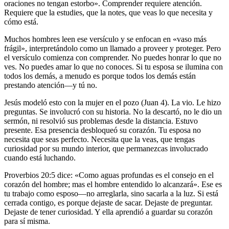
oraciones no tengan estorbo». Comprender requiere atención.
Requiere que la estudies, que la notes, que veas lo que necesita y
cómo está.
Muchos hombres leen ese versículo y se enfocan en «vaso más
frágil», interpretándolo como un llamado a proveer y proteger. Pero
el versículo comienza con comprender. No puedes honrar lo que no
ves. No puedes amar lo que no conoces. Si tu esposa se ilumina con
todos los demás, a menudo es porque todos los demás están
prestando atención—y tú no.
Jesús modeló esto con la mujer en el pozo (Juan 4). La vio. Le hizo
preguntas. Se involucró con su historia. No la descartó, no le dio un
sermón, ni resolvió sus problemas desde la distancia. Estuvo
presente. Esa presencia desbloqueó su corazón. Tu esposa no
necesita que seas perfecto. Necesita que la veas, que tengas
curiosidad por su mundo interior, que permanezcas involucrado
cuando está luchando.
Proverbios 20:5 dice: «Como aguas profundas es el consejo en el
corazón del hombre; mas el hombre entendido lo alcanzará». Ese es
tu trabajo como esposo—no arreglarla, sino sacarla a la luz. Si está
cerrada contigo, es porque dejaste de sacar. Dejaste de preguntar.
Dejaste de tener curiosidad. Y ella aprendió a guardar su corazón
para sí misma.