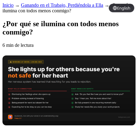
Inicio
→
Ganando en el Trabajo, Perdiéndola a Ella
→
¿Por qué se
English
ilumina con todos menos conmigo?
¿Por qué se ilumina con todos menos
conmigo?
6 min de lectura
Copy