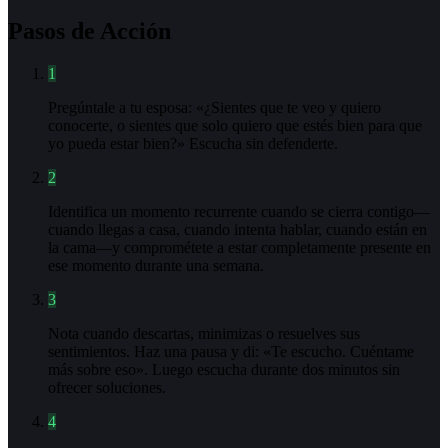
Pasos de Acción
1
Pregúntale a tu esposa: «¿Sientes que te veo y quiero
conocerte, o sientes que solo quiero que estés bien para que
yo pueda estar bien?» Escucha sin defenderte.
2
Identifica un momento recurrente cuando se cierra contigo—
cuando llegas a casa, cuando intenta hablar, cuando están en
la cama—y comprométete a estar completamente presente en
ese momento durante una semana.
3
Nota cuando descartas, minimizas o resuelves sus
sentimientos. Haz una pausa y di: «Te escucho. Cuéntame
más sobre eso». Luego escucha durante dos minutos sin
ofrecer soluciones.
4