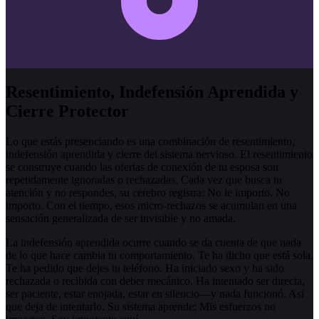
Resentimiento, Indefensión Aprendida y
Cierre Protector
Lo que estás presenciando es una combinación de resentimiento,
indefensión aprendida y cierre del sistema nervioso. El resentimiento
se construye cuando las ofertas de conexión de tu esposa son
repetidamente ignoradas o rechazadas. Cada vez que busca tu
atención y no respondes, su cerebro registra: No le importo. No
importo. Con el tiempo, esos micro-rechazos se acumulan en una
sensación generalizada de ser invisible y no amada.
La indefensión aprendida ocurre cuando se da cuenta de que nada
de lo que hace cambia tu comportamiento. Te ha dicho que está sola.
Te ha pedido que dejes tu teléfono. Ha iniciado sexo y ha sido
rechazada o recibida con deber mecánico. Ha intentado ser directa,
ser paciente, estar enojada, estar en silencio—y nada funcionó. Así
que deja de intentarlo. Su sistema aprende: Mis esfuerzos no