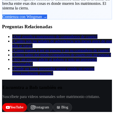
brecha entre esas dos cosas es donde mueren los matrimonios. El
sistema la cierra.
Comienza con Wingman →
Preguntas Relacionadas
¿Qué significa matrimonio de compañeros de cuarto?
¿Cuáles son las señales de advertencia seis meses antes de que
ella se vaya?
¿Cómo vuelvo a ser su esposo y no su compañero de cuarto?
¿Cómo salgo del modo compañeros de cuarto con mi esposa?
¿Soy un esposo adicto al trabajo o solo un proveedor
responsable?
¿Puede un buen proveedor seguir siendo un esposo
emocionalmente ausente?
Encuentra a Bob también en
Suscríbete para videos semanales sobre matrimonio cristiano.
YouTube
Instagram
📖 Blog