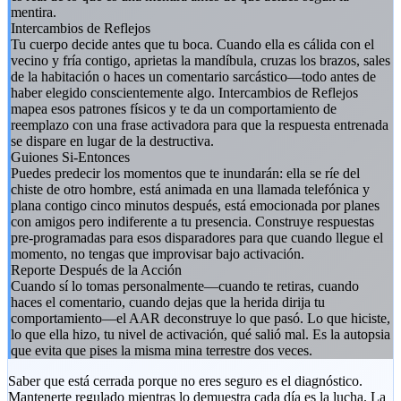
mentira.
Intercambios de Reflejos
Tu cuerpo decide antes que tu boca. Cuando ella es cálida con el
vecino y fría contigo, aprietas la mandíbula, cruzas los brazos, sales
de la habitación o haces un comentario sarcástico—todo antes de
haber elegido conscientemente algo. Intercambios de Reflejos
mapea esos patrones físicos y te da un comportamiento de
reemplazo con una frase activadora para que la respuesta entrenada
se dispare en lugar de la destructiva.
Guiones Si-Entonces
Puedes predecir los momentos que te inundarán: ella se ríe del
chiste de otro hombre, está animada en una llamada telefónica y
plana contigo cinco minutos después, está emocionada por planes
con amigos pero indiferente a tu presencia. Construye respuestas
pre-programadas para esos disparadores para que cuando llegue el
momento, no tengas que improvisar bajo activación.
Reporte Después de la Acción
Cuando sí lo tomas personalmente—cuando te retiras, cuando
haces el comentario, cuando dejas que la herida dirija tu
comportamiento—el AAR deconstruye lo que pasó. Lo que hiciste,
lo que ella hizo, tu nivel de activación, qué salió mal. Es la autopsia
que evita que pises la misma mina terrestre dos veces.
Saber que está cerrada porque no eres seguro es el diagnóstico.
Mantenerte regulado mientras lo demuestra cada día es la lucha. La