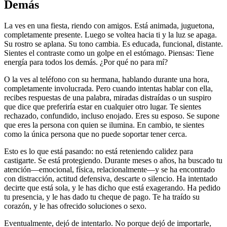
Demás
La ves en una fiesta, riendo con amigos. Está animada, juguetona,
completamente presente. Luego se voltea hacia ti y la luz se apaga.
Su rostro se aplana. Su tono cambia. Es educada, funcional, distante.
Sientes el contraste como un golpe en el estómago. Piensas: Tiene
energía para todos los demás. ¿Por qué no para mí?
O la ves al teléfono con su hermana, hablando durante una hora,
completamente involucrada. Pero cuando intentas hablar con ella,
recibes respuestas de una palabra, miradas distraídas o un suspiro
que dice que preferiría estar en cualquier otro lugar. Te sientes
rechazado, confundido, incluso enojado. Eres su esposo. Se supone
que eres la persona con quien se ilumina. En cambio, te sientes
como la única persona que no puede soportar tener cerca.
Esto es lo que está pasando: no está reteniendo calidez para
castigarte. Se está protegiendo. Durante meses o años, ha buscado tu
atención—emocional, física, relacionalmente—y se ha encontrado
con distracción, actitud defensiva, descarte o silencio. Ha intentado
decirte que está sola, y le has dicho que está exagerando. Ha pedido
tu presencia, y le has dado tu cheque de pago. Te ha traído su
corazón, y le has ofrecido soluciones o sexo.
Eventualmente, dejó de intentarlo. No porque dejó de importarle,