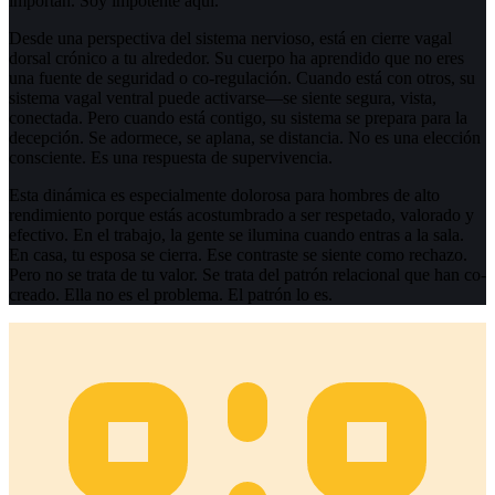
importan. Soy impotente aquí.
Desde una perspectiva del sistema nervioso, está en cierre vagal
dorsal crónico a tu alrededor. Su cuerpo ha aprendido que no eres
una fuente de seguridad o co-regulación. Cuando está con otros, su
sistema vagal ventral puede activarse—se siente segura, vista,
conectada. Pero cuando está contigo, su sistema se prepara para la
decepción. Se adormece, se aplana, se distancia. No es una elección
consciente. Es una respuesta de supervivencia.
Esta dinámica es especialmente dolorosa para hombres de alto
rendimiento porque estás acostumbrado a ser respetado, valorado y
efectivo. En el trabajo, la gente se ilumina cuando entras a la sala.
En casa, tu esposa se cierra. Ese contraste se siente como rechazo.
Pero no se trata de tu valor. Se trata del patrón relacional que han co-
creado. Ella no es el problema. El patrón lo es.