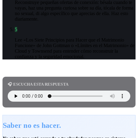
Reconstruye pequeñas ofertas de conexión: bésala cuando te
vayas, haz una pregunta curiosa sobre su día, tócala de forma
no sexual, di algo específico que aprecias de ella. Haz esto
diariamente.
5
Lee «Los Siete Principios para Hacer que el Matrimonio
Funcione» de John Gottman o «Límites en el Matrimonio» de
Cloud y Townsend para entender cómo reconstruir la
confianza y la seguridad emocional.
🎧 ESCUCHA ESTA RESPUESTA
Saber no es hacer.