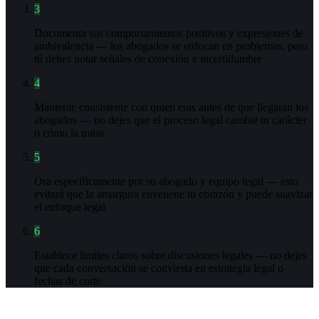
3
Documenta sus comportamientos positivos y expresiones de
ambivalencia — los abogados se enfocan en problemas, pero
tú debes notar señales de conexión e incertidumbre
4
Mantente consistente con quien eras antes de que llegaran los
abogados — no dejes que el proceso legal cambie tu carácter
o cómo la tratas
5
Ora específicamente por su abogado y equipo legal — esto
evitará que la amargura envenene tu corazón y puede suavizar
el enfoque legal
6
Establece límites claros sobre discusiones legales — no dejes
que cada conversación se convierta en estrategia legal o
fechas de corte