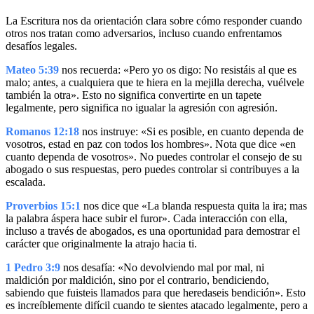
La Escritura nos da orientación clara sobre cómo responder cuando
otros nos tratan como adversarios, incluso cuando enfrentamos
desafíos legales.
Mateo 5:39
nos recuerda: «Pero yo os digo: No resistáis al que es
malo; antes, a cualquiera que te hiera en la mejilla derecha, vuélvele
también la otra». Esto no significa convertirte en un tapete
legalmente, pero significa no igualar la agresión con agresión.
Romanos 12:18
nos instruye: «Si es posible, en cuanto dependa de
vosotros, estad en paz con todos los hombres». Nota que dice «en
cuanto dependa de vosotros». No puedes controlar el consejo de su
abogado o sus respuestas, pero puedes controlar si contribuyes a la
escalada.
Proverbios 15:1
nos dice que «La blanda respuesta quita la ira; mas
la palabra áspera hace subir el furor». Cada interacción con ella,
incluso a través de abogados, es una oportunidad para demostrar el
carácter que originalmente la atrajo hacia ti.
1 Pedro 3:9
nos desafía: «No devolviendo mal por mal, ni
maldición por maldición, sino por el contrario, bendiciendo,
sabiendo que fuisteis llamados para que heredaseis bendición». Esto
es increíblemente difícil cuando te sientes atacado legalmente, pero a