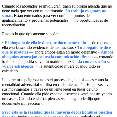
Cuando los abogados se involucran, traen su propia agenda que no
tiene nada que ver con tu matrimonio.
Su trabajo es ganar, no
sanar.
Están entrenados para ver conflicto, puntos de
apalancamiento y problemas potenciales — no oportunidades de
reconciliación.
Esto es lo que típicamente sucede:
•
El abogado de ella le dice que documente todo
— de repente
ella está buscando evidencia de tus fracasos •
Tu abogado te dice
que te protejas
— ahora ambos están en modo defensivo •
Ambos
abogados aconsejan contra la comunicación directa
— cortando
lo único que podría salvar tu matrimonio •
Cada conversación se
vuelve estratégica
— la autenticidad muere cuando todo es
calculado
La parte más peligrosa no es el proceso legal en sí — es cómo la
mentalidad adversarial se filtra en cada interacción. Empiezas a ver
sus movimientos a través de un lente legal en lugar de uno
emocional. Cuando ella pide espacio, escuchas «está construyendo
un caso». Cuando está fría, piensas «su abogado le dijo que
documente mi reacción».
Pero esta es la realidad que la mayoría de los hombres pierden
de vista:
incluso cuando ella tiene un abogado, todavía está