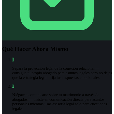
Qué Hacer Ahora Mismo
1
Separa la protección legal de la conexión relacional —
consigue tu propio abogado para asuntos legales pero no dejes
que la estrategia legal dirija tus respuestas emocionales
2
Niégate a comunicarte sobre tu matrimonio a través de
abogados — insiste en comunicación directa para asuntos
personales mientras usas asesoría legal solo para cuestiones
legales