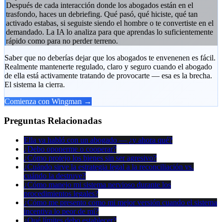
Después de cada interacción donde los abogados están en el
trasfondo, haces un debriefing. Qué pasó, qué hiciste, qué tan
activado estabas, si seguiste siendo el hombre o te convertiste en el
demandado. La IA lo analiza para que aprendas lo suficientemente
rápido como para no perder terreno.
Saber que no deberías dejar que los abogados te envenenen es fácil.
Realmente mantenerte regulado, claro y seguro cuando el abogado
de ella está activamente tratando de provocarte — esa es la brecha.
El sistema la cierra.
Comienza con Wingman →
Preguntas Relacionadas
Ella ya habló con un abogado — ¿y ahora qué?
¿Debo oponerme o cooperar?
¿Cómo protejo los bienes sin ser agresivo?
¿Cuándo sirve la estrategia legal a la reconciliación vs.
cuándo la destruye?
¿Cómo manejo mi sistema nervioso durante los
procedimientos legales?
¿Cómo me presento como mi mejor versión cuando el sistema
incentiva lo peor de mí?
¿Qué límites debo establecer?