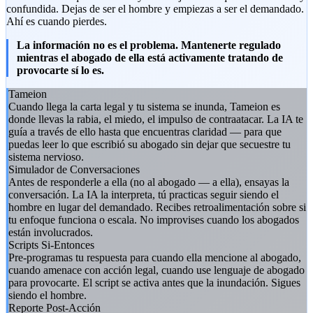
confundida. Dejas de ser el hombre y empiezas a ser el demandado.
Ahí es cuando pierdes.
La información no es el problema. Mantenerte regulado
mientras el abogado de ella está activamente tratando de
provocarte sí lo es.
Tameion
Cuando llega la carta legal y tu sistema se inunda, Tameion es
donde llevas la rabia, el miedo, el impulso de contraatacar. La IA te
guía a través de ello hasta que encuentras claridad — para que
puedas leer lo que escribió su abogado sin dejar que secuestre tu
sistema nervioso.
Simulador de Conversaciones
Antes de responderle a ella (no al abogado — a ella), ensayas la
conversación. La IA la interpreta, tú practicas seguir siendo el
hombre en lugar del demandado. Recibes retroalimentación sobre si
tu enfoque funciona o escala. No improvises cuando los abogados
están involucrados.
Scripts Si-Entonces
Pre-programas tu respuesta para cuando ella mencione al abogado,
cuando amenace con acción legal, cuando use lenguaje de abogado
para provocarte. El script se activa antes que la inundación. Sigues
siendo el hombre.
Reporte Post-Acción