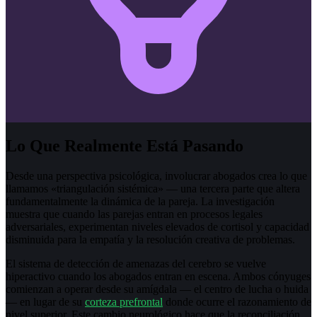
Lo Que Realmente Está Pasando
Desde una perspectiva psicológica, involucrar abogados crea lo que
llamamos «triangulación sistémica» — una tercera parte que altera
fundamentalmente la dinámica de la pareja. La investigación
muestra que cuando las parejas entran en procesos legales
adversariales, experimentan niveles elevados de cortisol y capacidad
disminuida para la empatía y la resolución creativa de problemas.
El sistema de detección de amenazas del cerebro se vuelve
hiperactivo cuando los abogados entran en escena. Ambos cónyuges
comienzan a operar desde su amígdala — el centro de lucha o huida
— en lugar de su
corteza prefrontal
donde ocurre el razonamiento de
nivel superior. Este cambio neurológico hace que la reconciliación