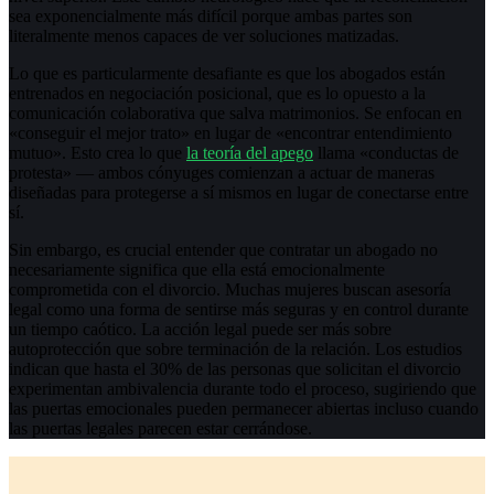
sea exponencialmente más difícil porque ambas partes son
literalmente menos capaces de ver soluciones matizadas.
Lo que es particularmente desafiante es que los abogados están
entrenados en negociación posicional, que es lo opuesto a la
comunicación colaborativa que salva matrimonios. Se enfocan en
«conseguir el mejor trato» en lugar de «encontrar entendimiento
mutuo». Esto crea lo que
la teoría del apego
llama «conductas de
protesta» — ambos cónyuges comienzan a actuar de maneras
diseñadas para protegerse a sí mismos en lugar de conectarse entre
sí.
Sin embargo, es crucial entender que contratar un abogado no
necesariamente significa que ella está emocionalmente
comprometida con el divorcio. Muchas mujeres buscan asesoría
legal como una forma de sentirse más seguras y en control durante
un tiempo caótico. La acción legal puede ser más sobre
autoprotección que sobre terminación de la relación. Los estudios
indican que hasta el 30% de las personas que solicitan el divorcio
experimentan ambivalencia durante todo el proceso, sugiriendo que
las puertas emocionales pueden permanecer abiertas incluso cuando
las puertas legales parecen estar cerrándose.