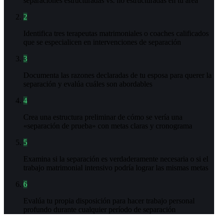
separaciones estructuradas vs. no estructuradas en tu área
2
Identifica tres terapeutas matrimoniales o coaches calificados
que se especialicen en intervenciones de separación
3
Documenta las razones declaradas de tu esposa para querer la
separación y evalúa cuáles son abordables
4
Crea una estructura preliminar de cómo se vería una
«separación de prueba» con metas claras y cronograma
5
Examina si la separación es verdaderamente necesaria o si el
trabajo matrimonial intensivo podría lograr las mismas metas
6
Evalúa tu propia disposición para hacer trabajo personal
profundo durante cualquier período de separación