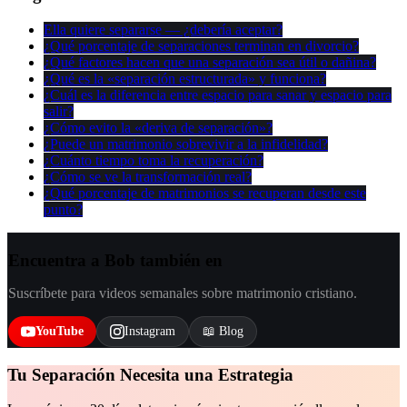
Ella quiere separarse — ¿debería aceptar?
¿Qué porcentaje de separaciones terminan en divorcio?
¿Qué factores hacen que una separación sea útil o dañina?
¿Qué es la «separación estructurada» y funciona?
¿Cuál es la diferencia entre espacio para sanar y espacio para
salir?
¿Cómo evito la «deriva de separación»?
¿Puede un matrimonio sobrevivir a la infidelidad?
¿Cuánto tiempo toma la recuperación?
¿Cómo se ve la transformación real?
¿Qué porcentaje de matrimonios se recuperan desde este
punto?
Encuentra a Bob también en
Suscríbete para videos semanales sobre matrimonio cristiano.
YouTube
Instagram
📖 Blog
Tu Separación Necesita una Estrategia