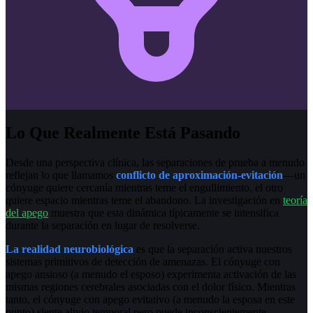
Lo Que Realmente Está Pasando
Desde una perspectiva clínica, las separaciones de prueba a menudo
reflejan lo que llamamos
conflicto de aproximación-evitación
—un
cónyuge quiere cercanía mientras teme el engullimiento, el otro
quiere espacio mientras teme el abandono. La investigación en
teoría
del apego
muestra que esta dinámica típicamente se intensifica
durante la separación en lugar de resolverse.
La realidad neurobiológica
es que la separación activa nuestros
sistemas primitivos de detección de amenazas. El cónyuge con
apego ansioso (a menudo el esposo) experimenta activación de las
mismas regiones cerebrales asociadas con el dolor físico. Mientras
tanto, el cónyuge con apego evitativo (a menudo la esposa en este
punto) siente alivio temporal pero puede inconscientemente