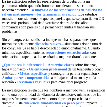
La investigación sobre las separaciones de prueba pinta un
panorama sobrio que todo hombre considerando este camino
necesita entender.
La mayoría de las separaciones de prueba no
salvan matrimonios—los terminan más rápido.
Los estudios
muestran consistentemente que las parejas que se separan tienen 2-3
veces más probabilidad de divorciarse dentro de dos años
comparadas con parejas que permanecen juntas y trabajan sus
problemas.
Sin embargo, esta estadística incluye muchas separaciones que
fueron esencialmente
divorcios suaves
—situaciones donde uno de
los cónyuges ya se había desconectado emocionalmente. Cuando
miramos específicamente las
separaciones estructuradas
con
orientación terapéutica, los resultados mejoran dramáticamente.
¿Qué marca la diferencia?
•
Acuerdos claros
sobre finanzas,
hijos y contacto •
Orientación profesional
de un terapeuta o coach
calificado •
Metas específicas
y cronograma para la separación •
Ambas partes comprometidas
a trabajar en sí mismas y en la
relación •
Revisiones regulares
para evaluar el progreso
La investigación revela que los hombres a menudo ven la separación
como una oportunidad de «llamada de atención», mientras que las
mujeres frecuentemente la ven como el primer paso hacia el
divorcio. Esta
diferencia fundamental en percepción
impacta