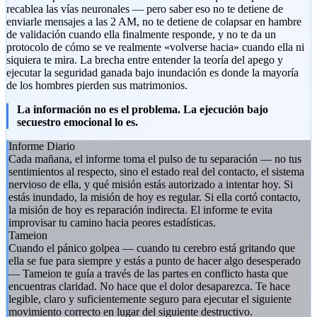
recablea las vías neuronales — pero saber eso no te detiene de
enviarle mensajes a las 2 AM, no te detiene de colapsar en hambre
de validación cuando ella finalmente responde, y no te da un
protocolo de cómo se ve realmente «volverse hacia» cuando ella ni
siquiera te mira. La brecha entre entender la teoría del apego y
ejecutar la seguridad ganada bajo inundación es donde la mayoría
de los hombres pierden sus matrimonios.
La información no es el problema. La ejecución bajo
secuestro emocional lo es.
Informe Diario
Cada mañana, el informe toma el pulso de tu separación — no tus
sentimientos al respecto, sino el estado real del contacto, el sistema
nervioso de ella, y qué misión estás autorizado a intentar hoy. Si
estás inundado, la misión de hoy es regular. Si ella cortó contacto,
la misión de hoy es reparación indirecta. El informe te evita
improvisar tu camino hacia peores estadísticas.
Tameion
Cuando el pánico golpea — cuando tu cerebro está gritando que
ella se fue para siempre y estás a punto de hacer algo desesperado
— Tameion te guía a través de las partes en conflicto hasta que
encuentras claridad. No hace que el dolor desaparezca. Te hace
legible, claro y suficientemente seguro para ejecutar el siguiente
movimiento correcto en lugar del siguiente destructivo.