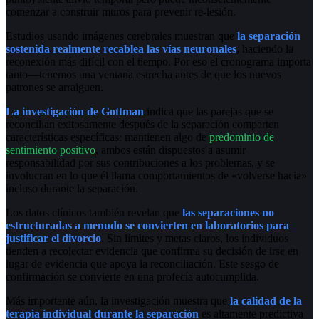
comenzar a construir muros para prevenir re-lesión.
Estudios usando imágenes cerebrales muestran que
la separación
sostenida realmente recablea las vías neuronales
, haciendo la
reconexión más difícil con el tiempo. Por eso el cronograma importa
tanto—tenemos una ventana estrecha antes de que los nuevos
patrones se arraiguen.
La investigación de Gottman
indica que las parejas que se
reconcilian exitosamente después de la separación comparten
características específicas: mantienen algo de
predominio de
sentimiento positivo
, ambos están dispuestos a asumir
responsabilidad por sus contribuciones a los problemas, y se
involucran en lo que él llama comportamientos de «volverse hacia»
incluso durante la separación.
Los datos clínicos también revelan que
las separaciones no
estructuradas a menudo se convierten en laboratorios para
justificar el divorcio
. Sin límites y metas claros, los individuos
tienden a recolectar evidencia que confirma su decisión de irse en
lugar de evidencia que apoya la reconciliación. Este sesgo de
confirmación se convierte en una profecía autocumplida.
Más importante aún, la investigación muestra que
la calidad de la
terapia individual durante la separación
es altamente predictiva