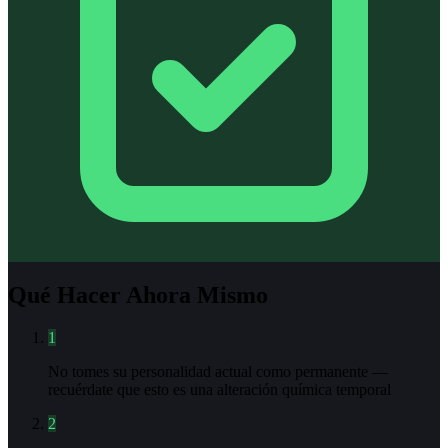
Qué Hacer Ahora Mismo
1
No tomes su personalidad actual como permanente —
recuérdate que esto es una alteración química temporal
2