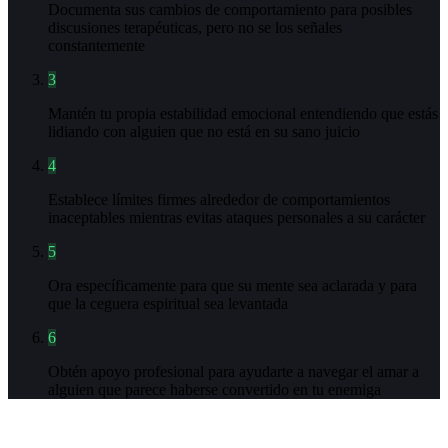
Documenta sus cambios de comportamiento para posibles
discusiones terapéuticas, pero no se los señales
constantemente
3
Mantén tu propia estabilidad emocional entendiendo que estás
lidiando con alguien que no está en su sano juicio
4
Establece límites firmes alrededor de comportamientos
inaceptables mientras evitas ataques personales a su carácter
5
Ora específicamente para que su mente sea aclarada y para
que la ceguera espiritual sea levantada
6
Obtén apoyo profesional para ayudarte a navegar el amar a
alguien que parece haberse convertido en tu enemiga