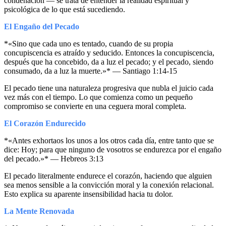
condenación — se trata de entender la realidad espiritual y
psicológica de lo que está sucediendo.
El Engaño del Pecado
*«Sino que cada uno es tentado, cuando de su propia
concupiscencia es atraído y seducido. Entonces la concupiscencia,
después que ha concebido, da a luz el pecado; y el pecado, siendo
consumado, da a luz la muerte.»* — Santiago 1:14-15
El pecado tiene una naturaleza progresiva que nubla el juicio cada
vez más con el tiempo. Lo que comienza como un pequeño
compromiso se convierte en una ceguera moral completa.
El Corazón Endurecido
*«Antes exhortaos los unos a los otros cada día, entre tanto que se
dice: Hoy; para que ninguno de vosotros se endurezca por el engaño
del pecado.»* — Hebreos 3:13
El pecado literalmente endurece el corazón, haciendo que alguien
sea menos sensible a la convicción moral y la conexión relacional.
Esto explica su aparente insensibilidad hacia tu dolor.
La Mente Renovada