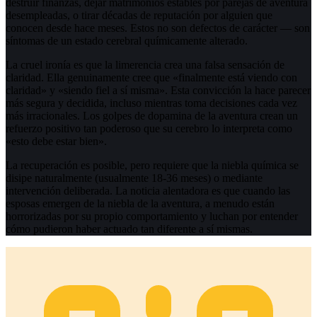
destruir finanzas, dejar matrimonios estables por parejas de aventura
desempleadas, o tirar décadas de reputación por alguien que
conocen desde hace meses. Estos no son defectos de carácter — son
síntomas de un estado cerebral químicamente alterado.
La cruel ironía es que la limerencia crea una falsa sensación de
claridad. Ella genuinamente cree que «finalmente está viendo con
claridad» y «siendo fiel a sí misma». Esta convicción la hace parecer
más segura y decidida, incluso mientras toma decisiones cada vez
más irracionales. Los golpes de dopamina de la aventura crean un
refuerzo positivo tan poderoso que su cerebro lo interpreta como
«esto debe estar bien».
La recuperación es posible, pero requiere que la niebla química se
disipe naturalmente (usualmente 18-36 meses) o mediante
intervención deliberada. La noticia alentadora es que cuando las
esposas emergen de la niebla de la aventura, a menudo están
horrorizadas por su propio comportamiento y luchan por entender
cómo pudieron haber actuado tan diferente a sí mismas.