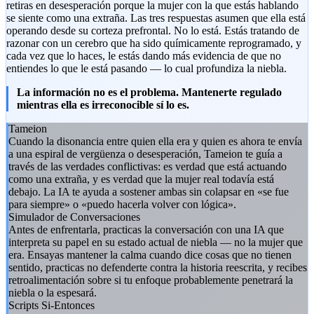
retiras en desesperación porque la mujer con la que estás hablando
se siente como una extraña. Las tres respuestas asumen que ella está
operando desde su corteza prefrontal. No lo está. Estás tratando de
razonar con un cerebro que ha sido químicamente reprogramado, y
cada vez que lo haces, le estás dando más evidencia de que no
entiendes lo que le está pasando — lo cual profundiza la niebla.
La información no es el problema. Mantenerte regulado
mientras ella es irreconocible sí lo es.
Tameion
Cuando la disonancia entre quien ella era y quien es ahora te envía
a una espiral de vergüenza o desesperación, Tameion te guía a
través de las verdades conflictivas: es verdad que está actuando
como una extraña, y es verdad que la mujer real todavía está
debajo. La IA te ayuda a sostener ambas sin colapsar en «se fue
para siempre» o «puedo hacerla volver con lógica».
Simulador de Conversaciones
Antes de enfrentarla, practicas la conversación con una IA que
interpreta su papel en su estado actual de niebla — no la mujer que
era. Ensayas mantener la calma cuando dice cosas que no tienen
sentido, practicas no defenderte contra la historia reescrita, y recibes
retroalimentación sobre si tu enfoque probablemente penetrará la
niebla o la espesará.
Scripts Si-Entonces