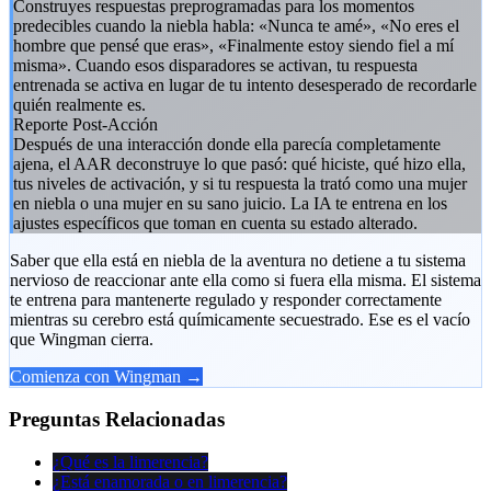
Construyes respuestas preprogramadas para los momentos
predecibles cuando la niebla habla: «Nunca te amé», «No eres el
hombre que pensé que eras», «Finalmente estoy siendo fiel a mí
misma». Cuando esos disparadores se activan, tu respuesta
entrenada se activa en lugar de tu intento desesperado de recordarle
quién realmente es.
Reporte Post-Acción
Después de una interacción donde ella parecía completamente
ajena, el AAR deconstruye lo que pasó: qué hiciste, qué hizo ella,
tus niveles de activación, y si tu respuesta la trató como una mujer
en niebla o una mujer en su sano juicio. La IA te entrena en los
ajustes específicos que toman en cuenta su estado alterado.
Saber que ella está en niebla de la aventura no detiene a tu sistema
nervioso de reaccionar ante ella como si fuera ella misma. El sistema
te entrena para mantenerte regulado y responder correctamente
mientras su cerebro está químicamente secuestrado. Ese es el vacío
que Wingman cierra.
Comienza con Wingman →
Preguntas Relacionadas
¿Qué es la limerencia?
¿Está enamorada o en limerencia?