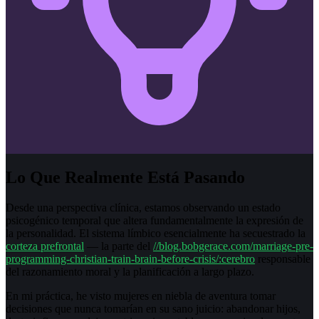
Lo Que Realmente Está Pasando
Desde una perspectiva clínica, estamos observando un estado
psicogénico temporal que altera fundamentalmente la expresión de
la personalidad. El sistema límbico esencialmente ha secuestrado la
corteza prefrontal
— la parte del
//blog.bobgerace.com/marriage-pre-
programming-christian-train-brain-before-crisis/:cerebro
responsable
del razonamiento moral y la planificación a largo plazo.
En mi práctica, he visto mujeres en niebla de aventura tomar
decisiones que nunca tomarían en su sano juicio: abandonar hijos,