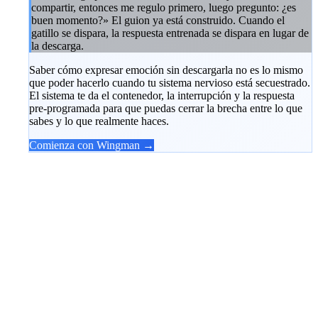
compartir, entonces me regulo primero, luego pregunto: ¿es
buen momento?» El guion ya está construido. Cuando el
gatillo se dispara, la respuesta entrenada se dispara en lugar de
la descarga.
Saber cómo expresar emoción sin descargarla no es lo mismo
que poder hacerlo cuando tu sistema nervioso está secuestrado.
El sistema te da el contenedor, la interrupción y la respuesta
pre-programada para que puedas cerrar la brecha entre lo que
sabes y lo que realmente haces.
Comienza con Wingman →