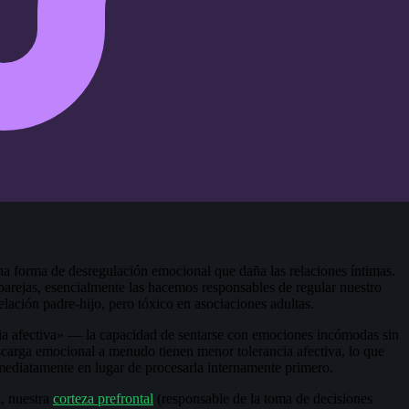
na forma de desregulación emocional que daña las relaciones íntimas.
arejas, esencialmente las hacemos responsables de regular nuestro
lación padre-hijo, pero tóxico en asociaciones adultas.
ia afectiva» — la capacidad de sentarse con emociones incómodas sin
scarga emocional a menudo tienen menor tolerancia afectiva, lo que
nmediatamente en lugar de procesarla internamente primero.
, nuestra
corteza prefrontal
(responsable de la toma de decisiones