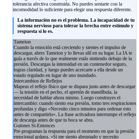
tolerancia afectiva construida. No puedes sentarte con la
incomodidad lo suficiente para elegir una respuesta diferente.
La información no es el problema. La incapacidad de tu
sistema nervioso para tolerar la brecha entre estímulo y
respuesta sí lo es.
Tameion
Cuando la emoción está creciendo y sientes el impulso de
descargar, abres Tameion y lo llevas allí en su lugar. La IA te
guía a través de lo que realmente estás sintiendo debajo de la
presión. Descargas la intensidad en un contenedor seguro,
logras claridad, y luego puedes acercarte a ella desde un
estado regulado en lugar de uno inundado.
Intercambios de Reflejos
Mapeas el reflejo físico que se dispara justo antes de descargar
— la tensión en el pecho, el apretón de mandíbula, la
necesidad de hablar ahora mismo. Luego construyes el
intercambio: cuando siento esa presión, tomo tres respiraciones
profundas y digo «Necesito cinco minutos para ordenar esto
antes de compartirlo». La frase activadora interrumpe el reflejo
de descarga antes de que tu boca se abra.
Guiones Si-Entonces
Pre-programas la respuesta para el momento en que la presión
emocional golpea. «Si me siento abrumado y necesito