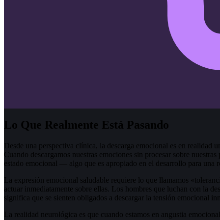
Lo Que Realmente Está Pasando
Desde una perspectiva clínica, la descarga emocional es en realidad u
Cuando descargamos nuestras emociones sin procesar sobre nuestras p
estado emocional — algo que es apropiado en el desarrollo para una re
La expresión emocional saludable requiere lo que llamamos «toleranc
actuar inmediatamente sobre ellas. Los hombres que luchan con la de
significa que se sienten obligados a descargar la tensión emocional i
La realidad neurológica es que cuando estamos en angustia emocional