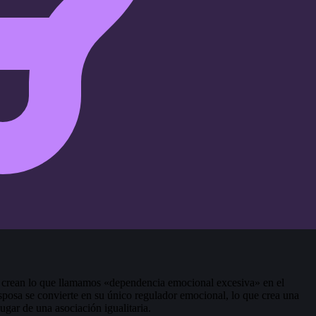
na crean lo que llamamos «dependencia emocional excesiva» en el
posa se convierte en su único regulador emocional, lo que crea una
ugar de una asociación igualitaria.