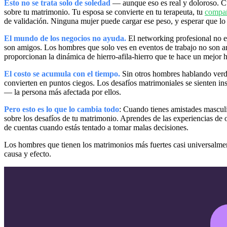
Esto no se trata solo de soledad
— aunque eso es real y doloroso. C
sobre tu matrimonio. Tu esposa se convierte en tu terapeuta, tu
compañ
de validación. Ninguna mujer puede cargar ese peso, y esperar que lo 
El mundo de los negocios no ayuda.
El networking profesional no e
son amigos. Los hombres que solo ves en eventos de trabajo no son a
proporcionan la dinámica de hierro-afila-hierro que te hace un mejor
El costo se acumula con el tiempo.
Sin otros hombres hablando verda
convierten en puntos ciegos. Los desafíos matrimoniales se sienten i
— la persona más afectada por ellos.
Pero esto es lo que lo cambia todo
: Cuando tienes amistades masculi
sobre los desafíos de tu matrimonio. Aprendes de las experiencias de 
de cuentas cuando estás tentado a tomar malas decisiones.
Los hombres que tienen los matrimonios más fuertes casi universalmen
causa y efecto.