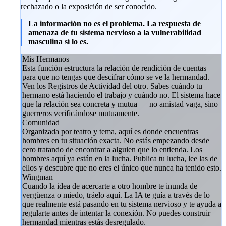
rechazado o la exposición de ser conocido.
La información no es el problema. La respuesta de
amenaza de tu sistema nervioso a la vulnerabilidad
masculina sí lo es.
Mis Hermanos
Esta función estructura la relación de rendición de cuentas
para que no tengas que descifrar cómo se ve la hermandad.
Ven los Registros de Actividad del otro. Sabes cuándo tu
hermano está haciendo el trabajo y cuándo no. El sistema hace
que la relación sea concreta y mutua — no amistad vaga, sino
guerreros verificándose mutuamente.
Comunidad
Organizada por teatro y tema, aquí es donde encuentras
hombres en tu situación exacta. No estás empezando desde
cero tratando de encontrar a alguien que lo entienda. Los
hombres aquí ya están en la lucha. Publica tu lucha, lee las de
ellos y descubre que no eres el único que nunca ha tenido esto.
Wingman
Cuando la idea de acercarte a otro hombre te inunda de
vergüenza o miedo, tráelo aquí. La IA te guía a través de lo
que realmente está pasando en tu sistema nervioso y te ayuda a
regularte antes de intentar la conexión. No puedes construir
hermandad mientras estás desregulado.