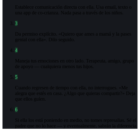
Establece comunicación directa con ella. Usa email, texto o
una app de co-crianza. Nada pasa a través de los niños.
3
Da permiso explícito. «Quiero que ames a mamá y la pases
genial con ella». Dilo seguido.
4
Maneja tus emociones en otro lado. Terapeuta, amigo, grupo
de apoyo — cualquiera menos tus hijos.
5
Cuando regresen de tiempo con ella, no interrogues. «Me
alegra que estés en casa. ¿Algo que quieras compartir?» Deja
que ellos guíen.
6
Si ella los está poniendo en medio, no tomes represalias. Sé el
padre que no lo hace — y eventualmente, sabrán la diferencia.