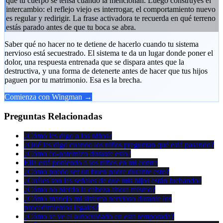
que tu cuerpo se tensa cuando la mencionan. Luego construyes el
intercambio: el reflejo viejo es interrogar, el comportamiento nuevo
es regular y redirigir. La frase activadora te recuerda en qué terreno
estás parado antes de que tu boca se abra.
Saber qué no hacer no te detiene de hacerlo cuando tu sistema
nervioso está secuestrado. El sistema te da un lugar donde poner el
dolor, una respuesta entrenada que se dispara antes que la
destructiva, y una forma de detenerte antes de hacer que tus hijos
paguen por tu matrimonio. Esa es la brecha.
Comienza con Wingman →
Preguntas Relacionadas
¿Cómo les digo a los niños?
¿Qué les digo cuando los niños preguntan qué está pasando?
¿Cómo co-paternizo durante esto?
Ella está poniendo a los niños en mi contra
¿Cómo puedo ser un buen padre durante esto?
¿Cuáles son las señales de que mis hijos están luchando?
¿Cómo no pierdo la cabeza ahora mismo?
¿Cómo manejo mi sistema nervioso durante los
procedimientos legales?
¿Cómo se ve el autocuidado en esta temporada?