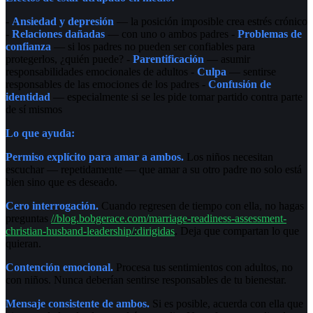
-
Ansiedad y depresión
— la posición imposible crea estrés crónico
-
Relaciones dañadas
— con uno o ambos padres -
Problemas de
confianza
— si los padres no pueden ser confiables para
protegerlos, ¿quién puede? -
Parentificación
— asumir
responsabilidades emocionales de adultos -
Culpa
— sentirse
responsables de las emociones de los padres -
Confusión de
identidad
— especialmente si se les pide tomar partido contra parte
de sí mismos
Lo que ayuda:
Permiso explícito para amar a ambos.
Los niños necesitan
escuchar — repetidamente — que amar a su otro padre no solo está
bien sino que es deseado.
Cero interrogación.
Cuando regresen de tiempo con ella, no hagas
preguntas
//blog.bobgerace.com/marriage-readiness-assessment-
christian-husband-leadership/:dirigidas
. Deja que compartan lo que
quieran.
Contención emocional.
Procesa tus sentimientos con adultos, no
con niños. Nunca deberían sentirse responsables de tu bienestar.
Mensaje consistente de ambos.
Si es posible, acuerda con ella que