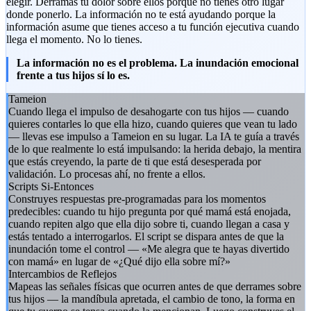
elegir. Derramas tu dolor sobre ellos porque no tienes otro lugar
donde ponerlo. La información no te está ayudando porque la
información asume que tienes acceso a tu función ejecutiva cuando
llega el momento. No lo tienes.
La información no es el problema. La inundación emocional
frente a tus hijos sí lo es.
Tameion
Cuando llega el impulso de desahogarte con tus hijos — cuando
quieres contarles lo que ella hizo, cuando quieres que vean tu lado
— llevas ese impulso a Tameion en su lugar. La IA te guía a través
de lo que realmente lo está impulsando: la herida debajo, la mentira
que estás creyendo, la parte de ti que está desesperada por
validación. Lo procesas ahí, no frente a ellos.
Scripts Si-Entonces
Construyes respuestas pre-programadas para los momentos
predecibles: cuando tu hijo pregunta por qué mamá está enojada,
cuando repiten algo que ella dijo sobre ti, cuando llegan a casa y
estás tentado a interrogarlos. El script se dispara antes de que la
inundación tome el control — «Me alegra que te hayas divertido
con mamá» en lugar de «¿Qué dijo ella sobre mí?»
Intercambios de Reflejos
Mapeas las señales físicas que ocurren antes de que derrames sobre
tus hijos — la mandíbula apretada, el cambio de tono, la forma en