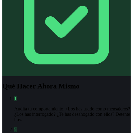
Qué Hacer Ahora Mismo
1
Audita tu comportamiento. ¿Los has usado como mensajeros?
¿Los has interrogado? ¿Te has desahogado con ellos? Detente
hoy.
2