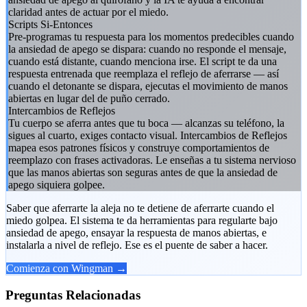
claridad antes de actuar por el miedo.
Scripts Si-Entonces
Pre-programas tu respuesta para los momentos predecibles cuando
la ansiedad de apego se dispara: cuando no responde el mensaje,
cuando está distante, cuando menciona irse. El script te da una
respuesta entrenada que reemplaza el reflejo de aferrarse — así
cuando el detonante se dispara, ejecutas el movimiento de manos
abiertas en lugar del de puño cerrado.
Intercambios de Reflejos
Tu cuerpo se aferra antes que tu boca — alcanzas su teléfono, la
sigues al cuarto, exiges contacto visual. Intercambios de Reflejos
mapea esos patrones físicos y construye comportamientos de
reemplazo con frases activadoras. Le enseñas a tu sistema nervioso
que las manos abiertas son seguras antes de que la ansiedad de
apego siquiera golpee.
Saber que aferrarte la aleja no te detiene de aferrarte cuando el
miedo golpea. El sistema te da herramientas para regularte bajo
ansiedad de apego, ensayar la respuesta de manos abiertas, e
instalarla a nivel de reflejo. Ese es el puente de saber a hacer.
Comienza con Wingman →
Preguntas Relacionadas