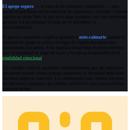
El apego seguro
— la meta de las relaciones saludables — solo
puede desarrollarse en un ambiente de seguridad y elección. Cuando
alguien se siente libre de irse pero elige quedarse, eso crea intimidad
genuina. La proximidad forzada no es intimidad; es
encarcelamiento.
El proceso terapéutico implica aprender a
auto-calmarte
cuando la
ansiedad de apego se activa, en lugar de regular tus emociones
controlando a tu pareja. Esto significa desarrollar recursos internos
para la seguridad en lugar de hacer a tu esposa responsable de tu
estabilidad emocional
.
Los estudios clínicos muestran consistentemente que las relaciones
prosperan cuando ambas parejas mantienen su identidad individual
mientras eligen la conexión. Los matrimonios más fuertes son entre
dos personas completas que podrían sobrevivir solas pero prefieren
construir juntas.