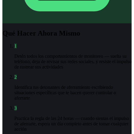
Qué Hacer Ahora Mismo
1
Detén todos los comportamientos de monitoreo — suelta su
teléfono, deja de revisar sus redes sociales, y resiste el impulso
de rastrear sus actividades
2
Identifica tus detonantes de aferramiento escribiendo
situaciones específicas que te hacen querer controlar o
aferrarte
3
Practica la regla de las 24 horas — cuando sientas el impulso
de aferrarte, espera un día completo antes de tomar cualquier
acción