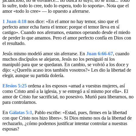
jactancioso, no se envanece... no busca lo suyo, no se irrita... Todo
lo sufre, todo lo cree, todo lo espera, todo lo soporta». Nota que el
amor «todo lo cree» — lo opuesto a aferrarse.
1 Juan 4:18
nos dice: «En el amor no hay temor, sino que el
perfecto amor echa fuera el temor; porque el temor lleva en sí
castigo». Cuando nos aferramos, estamos operando desde el miedo
de perder lo que amamos. Pero el amor perfecto confía en Dios con
el resultado.
Jesús mismo modeló amor sin aferrarse. En
Juan 6:66-67
, cuando
muchos discípulos se alejaron, Jesús no los persiguió ni los
manipuló para que se quedaran. En cambio, se volvió a los doce y
dijo: «¿Queréis acaso iros también vosotros?» Les dio la libertad de
elegir, aunque su partida dolería.
Efesios 5:25
ordena a los esposos «amad a vuestras mujeres, así
como Cristo amó a la iglesia, y se entregó a sí mismo por ella». El
amor de Cristo fue sacrificial, no posesivo. Murió para liberarnos, no
para controlarnos.
En
Gálatas 5:1
, Pablo escribe: «Estad, pues, firmes en la libertad
con que Cristo nos hizo libres». Si Dios mismo nos da la libertad de
rechazarlo, ¿cómo podemos justificar intentar controlar a nuestras
esposas?