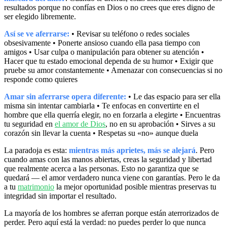
resultados porque no confías en Dios o no crees que eres digno de
ser elegido libremente.
Así se ve aferrarse:
• Revisar su teléfono o redes sociales
obsesivamente • Ponerte ansioso cuando ella pasa tiempo con
amigos • Usar culpa o manipulación para obtener su atención •
Hacer que tu estado emocional dependa de su humor • Exigir que
pruebe su amor constantemente • Amenazar con consecuencias si no
responde como quieres
Amar sin aferrarse opera diferente:
• Le das espacio para ser ella
misma sin intentar cambiarla • Te enfocas en convertirte en el
hombre que ella querría elegir, no en forzarla a elegirte • Encuentras
tu seguridad en
el amor de Dios
, no en su aprobación • Sirves a su
corazón sin llevar la cuenta • Respetas su «no» aunque duela
La paradoja es esta:
mientras más aprietes, más se alejará
. Pero
cuando amas con las manos abiertas, creas la seguridad y libertad
que realmente acerca a las personas. Esto no garantiza que se
quedará — el amor verdadero nunca viene con garantías. Pero le da
a tu
matrimonio
la mejor oportunidad posible mientras preservas tu
integridad sin importar el resultado.
La mayoría de los hombres se aferran porque están aterrorizados de
perder. Pero aquí está la verdad: no puedes perder lo que nunca