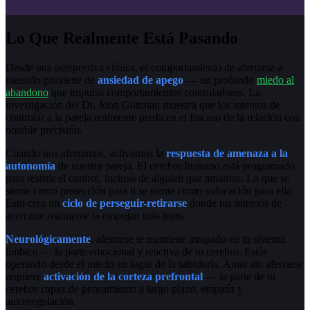
Lo Que Realmente Está Pasando
Desde una perspectiva clínica, el comportamiento de aferrarse a
menudo proviene de
ansiedad de apego
— un profundo
miedo al
abandono
que impulsa comportamientos controladores. La
investigación del Dr. John Gottman muestra que los intentos de
controlar a la pareja realmente predicen el fracaso de la relación con
notable precisión.
Cuando nos aferramos, activamos la
respuesta de amenaza a la
autonomía
de nuestra pareja. El cerebro humano está programado
para resistir el control, incluso de alguien que amamos. Lo que se
siente como protección para ti se siente como sofocación para ella.
Esto crea un
ciclo de perseguir-retirarse
donde tus intentos de
acercarte realmente la empujan más lejos.
Neurológicamente
, aferrarse te mantiene atrapado en tu sistema
límbico — la parte emocional y reactiva de tu cerebro. Estás
operando desde el miedo en lugar de la sabiduría. Amar sin aferrarse
requiere
activación de la corteza prefrontal
— la parte de tu
cerebro capaz de pensamiento a largo plazo, empatía y
autorregulación.