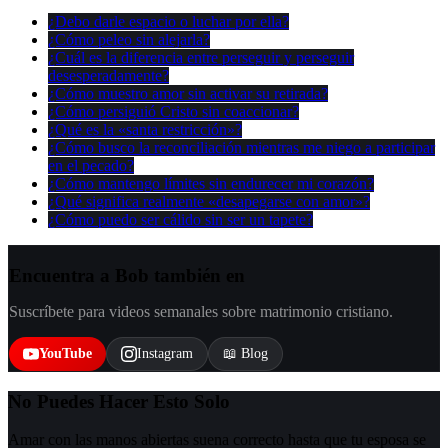
¿Debo darle espacio o luchar por ella?
¿Cómo peleo sin alejarla?
¿Cuál es la diferencia entre perseguir y perseguir
desesperadamente?
¿Cómo muestro amor sin activar su retirada?
¿Cómo persiguió Cristo sin coaccionar?
¿Qué es la «santa restricción»?
¿Cómo busco la reconciliación mientras me niego a participar
en el pecado?
¿Cómo mantengo límites sin endurecer mi corazón?
¿Qué significa realmente «desapegarse con amor»?
¿Cómo puedo ser cálido sin ser un tapete?
Encuentra a Bob también en
Suscríbete para videos semanales sobre matrimonio cristiano.
YouTube
Instagram
📖 Blog
No Puedes Hacer Esto Solo
Amar con las manos abiertas suena correcto hasta que tu esposa se