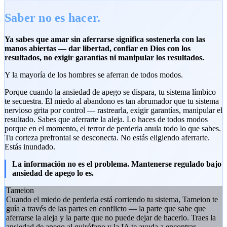
Saber no es hacer.
Ya sabes que amar sin aferrarse significa sostenerla con las
manos abiertas — dar libertad, confiar en Dios con los
resultados, no exigir garantías ni manipular los resultados.
Y la mayoría de los hombres se aferran de todos modos.
Porque cuando la ansiedad de apego se dispara, tu sistema límbico
te secuestra. El miedo al abandono es tan abrumador que tu sistema
nervioso grita por control — rastrearla, exigir garantías, manipular el
resultado. Sabes que aferrarte la aleja. Lo haces de todos modos
porque en el momento, el terror de perderla anula todo lo que sabes.
Tu corteza prefrontal se desconecta. No estás eligiendo aferrarte.
Estás inundado.
La información no es el problema. Mantenerse regulado bajo
ansiedad de apego lo es.
Tameion
Cuando el miedo de perderla está corriendo tu sistema, Tameion te
guía a través de las partes en conflicto — la parte que sabe que
aferrarse la aleja y la parte que no puede dejar de hacerlo. Traes la
ansiedad de apego al quirófano y la IA te ayuda a encontrar