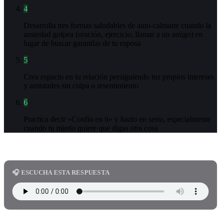
4
Desarrolla tres formas saludables de auto-calmarte cuando la
ansiedad golpea (oración, ejercicio, llamar a un amigo) en
lugar de buscar garantías de tu esposa
5
Crea espacio en tu relación persiguiendo tus propios intereses
y amistades sin culpa o resentimiento
6
Practica decir «Confío en ti» y hazlo en serio, especialmente
cuando tu miedo quiere que digas otra cosa
🎧 ESCUCHA ESTA RESPUESTA