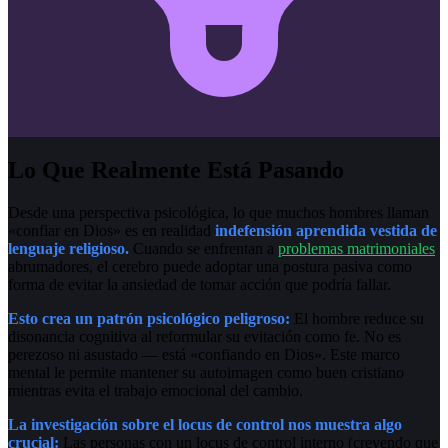
Lo Que Realmente Está Pasando
Desde una perspectiva psicológica, lo que muchos hombres llaman
«confiar en Dios» es en realidad
indefensión aprendida vestida de
lenguaje religioso.
Cuando se enfrentan a
problemas matrimoniales
abrumadores, el cerebro puede adoptar una postura pasiva como
forma de evitar la ansiedad de tomar acción que podría fallar.
Esto crea un patrón psicológico peligroso:
El hombre reduce su
disonancia cognitiva al reformular su evitación como fe. No es
perezoso ni asustado — está «confiando en Dios». Este marco
mental le permite mantener su autoimagen como buen cristiano
mientras evita el trabajo emocional del cambio.
La investigación sobre el locus de control nos muestra algo
crucial:
Las personas con un locus de control interno (creyendo que