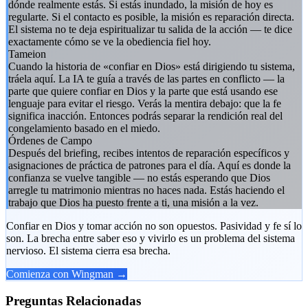
dónde realmente estás. Si estás inundado, la misión de hoy es
regularte. Si el contacto es posible, la misión es reparación directa.
El sistema no te deja espiritualizar tu salida de la acción — te dice
exactamente cómo se ve la obediencia fiel hoy.
Tameion
Cuando la historia de «confiar en Dios» está dirigiendo tu sistema,
tráela aquí. La IA te guía a través de las partes en conflicto — la
parte que quiere confiar en Dios y la parte que está usando ese
lenguaje para evitar el riesgo. Verás la mentira debajo: que la fe
significa inacción. Entonces podrás separar la rendición real del
congelamiento basado en el miedo.
Órdenes de Campo
Después del briefing, recibes intentos de reparación específicos y
asignaciones de práctica de patrones para el día. Aquí es donde la
confianza se vuelve tangible — no estás esperando que Dios
arregle tu matrimonio mientras no haces nada. Estás haciendo el
trabajo que Dios ha puesto frente a ti, una misión a la vez.
Confiar en Dios y tomar acción no son opuestos. Pasividad y fe sí lo
son. La brecha entre saber eso y vivirlo es un problema del sistema
nervioso. El sistema cierra esa brecha.
Comienza con Wingman →
Preguntas Relacionadas