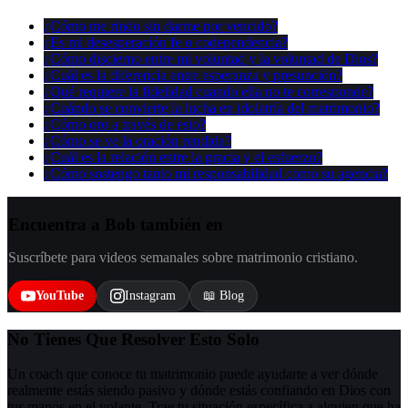
¿Cómo me rindo sin darme por vencido?
¿Es mi desesperación fe o codependencia?
¿Cómo discierno entre mi voluntad y la voluntad de Dios?
¿Cuál es la diferencia entre esperanza y presunción?
¿Qué requiere la fidelidad cuando ella no te corresponde?
¿Cuándo se convierte la lucha en idolatría del matrimonio?
¿Cómo oro a través de esto?
¿Cómo se ve la oración rendida?
¿Cuál es la relación entre la gracia y el esfuerzo?
¿Cómo sostengo tanto mi responsabilidad como su agencia?
Encuentra a Bob también en
Suscríbete para videos semanales sobre matrimonio cristiano.
YouTube
Instagram
📖 Blog
No Tienes Que Resolver Esto Solo
Un coach que conoce tu matrimonio puede ayudarte a ver dónde
realmente estás siendo pasivo y dónde estás confiando en Dios con
tus manos en el volante. Trae tu situación específica a alguien que ha