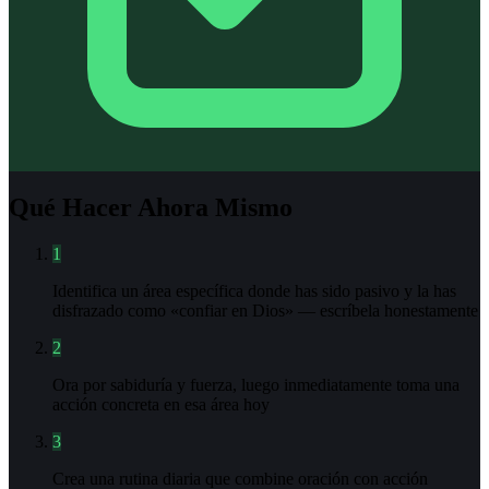
Qué Hacer Ahora Mismo
1
Identifica un área específica donde has sido pasivo y la has
disfrazado como «confiar en Dios» — escríbela honestamente
2
Ora por sabiduría y fuerza, luego inmediatamente toma una
acción concreta en esa área hoy
3
Crea una rutina diaria que combine oración con acción