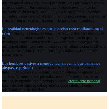
pueden influir en los resultados) tienen mejores relaciones y menor
ansiedad que aquellas con un locus externo (creyendo que los
resultados están fuera de su control). La fe saludable en realidad
aumenta el locus de control interno porque proporciona la seguridad
y motivación necesarias para tomar riesgos y hacer cambios.
La realidad neurológica es que la acción crea confianza, no al
revés.
Cuando los hombres toman pasos concretos para mejorar su
matrimonio mientras mantienen su fe, experimentan lo que los
psicólogos llaman «autoeficacia» — la creencia de que pueden
manejar desafíos. Esto crea un ciclo de retroalimentación positiva: la
fe motiva la acción, la acción construye confianza, la confianza
fortalece la fe.
Los hombres pasivos a menudo luchan con lo que llamamos
«bypass espiritual»
— usar creencias religiosas para evitar el
trabajo psicológico y emocional. Inconscientemente esperan que si
son lo suficientemente espirituales, no tendrán que enfrentar sus
miedos, inseguridades o el trabajo duro del
crecimiento personal
.
Este patrón es tanto psicológicamente poco saludable como
relacionalmente destructivo.