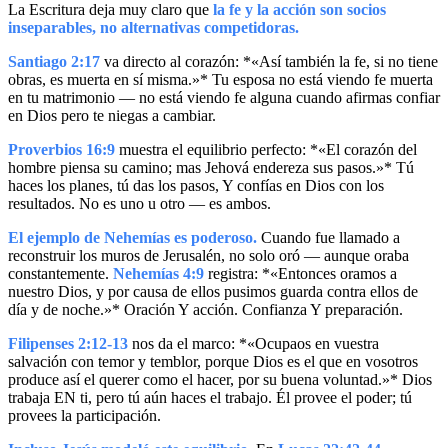
La Escritura deja muy claro que
la fe y la acción son socios
inseparables, no alternativas competidoras.
Santiago 2:17
va directo al corazón: *«Así también la fe, si no tiene
obras, es muerta en sí misma.»* Tu esposa no está viendo fe muerta
en tu matrimonio — no está viendo fe alguna cuando afirmas confiar
en Dios pero te niegas a cambiar.
Proverbios 16:9
muestra el equilibrio perfecto: *«El corazón del
hombre piensa su camino; mas Jehová endereza sus pasos.»* Tú
haces los planes, tú das los pasos, Y confías en Dios con los
resultados. No es uno u otro — es ambos.
El ejemplo de Nehemías es poderoso.
Cuando fue llamado a
reconstruir los muros de Jerusalén, no solo oró — aunque oraba
constantemente.
Nehemías 4:9
registra: *«Entonces oramos a
nuestro Dios, y por causa de ellos pusimos guarda contra ellos de
día y de noche.»* Oración Y acción. Confianza Y preparación.
Filipenses 2:12-13
nos da el marco: *«Ocupaos en vuestra
salvación con temor y temblor, porque Dios es el que en vosotros
produce así el querer como el hacer, por su buena voluntad.»* Dios
trabaja EN ti, pero tú aún haces el trabajo. Él provee el poder; tú
provees la participación.