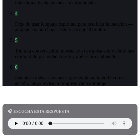
intencional hacia tus metas matrimoniales
4
Deja de usar lenguaje espiritual para justificar la inacción —
atrápate cuando hagas esto y corrige el rumbo
5
Ten una conversación honesta con tu esposa sobre cómo has
confundido pasividad con fe y qué estás cambiando
6
Establece metas semanales que requieran tanto fe como
acción, luego revisa tu progreso cada domingo
🎧 ESCUCHA ESTA RESPUESTA