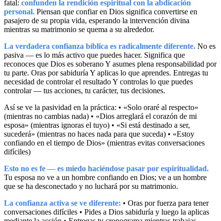
fatal:
confunden la rendición espiritual con la abdicación
personal.
Piensan que confiar en Dios significa convertirse en
pasajero de su propia vida, esperando la intervención divina
mientras su matrimonio se quema a su alrededor.
La verdadera confianza bíblica es radicalmente diferente.
No es
pasiva — es lo más activo que puedes hacer. Significa que
reconoces que Dios es soberano Y asumes plena responsabilidad por
tu parte. Oras por sabiduría Y aplicas lo que aprendes. Entregas tu
necesidad de controlar el resultado Y controlas lo que puedes
controlar — tus acciones, tu carácter, tus decisiones.
Así se ve la pasividad en la práctica: • «Solo oraré al respecto»
(mientras no cambias nada) • «Dios arreglará el corazón de mi
esposa» (mientras ignoras el tuyo) • «Si está destinado a ser,
sucederá» (mientras no haces nada para que suceda) • «Estoy
confiando en el tiempo de Dios» (mientras evitas conversaciones
difíciles)
Esto no es fe — es miedo haciéndose pasar por espiritualidad.
Tu esposa no ve a un hombre confiando en Dios; ve a un hombre
que se ha desconectado y no luchará por su matrimonio.
La confianza activa se ve diferente:
• Oras por fuerza para tener
conversaciones difíciles • Pides a Dios sabiduría y luego la aplicas
mediante la acción • Entregas tu cronograma mientras trabajas