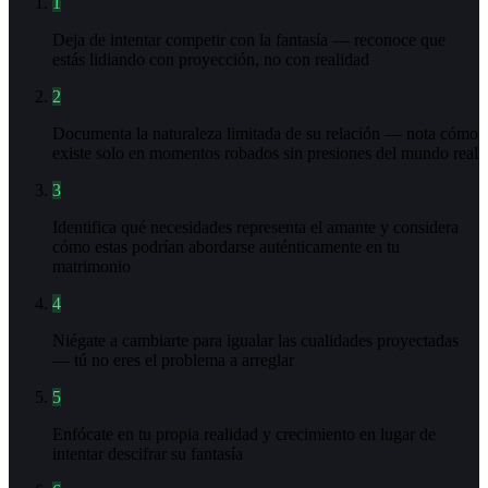
1
Deja de intentar competir con la fantasía — reconoce que
estás lidiando con proyección, no con realidad
2
Documenta la naturaleza limitada de su relación — nota cómo
existe solo en momentos robados sin presiones del mundo real
3
Identifica qué necesidades representa el amante y considera
cómo estas podrían abordarse auténticamente en tu
matrimonio
4
Niégate a cambiarte para igualar las cualidades proyectadas
— tú no eres el problema a arreglar
5
Enfócate en tu propia realidad y crecimiento en lugar de
intentar descifrar su fantasía