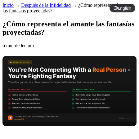
Inicio
→
Después de la Infidelidad
→
¿Cómo representa el amante
English
las fantasías proyectadas?
¿Cómo representa el amante las fantasías
proyectadas?
6 min de lectura
Copy