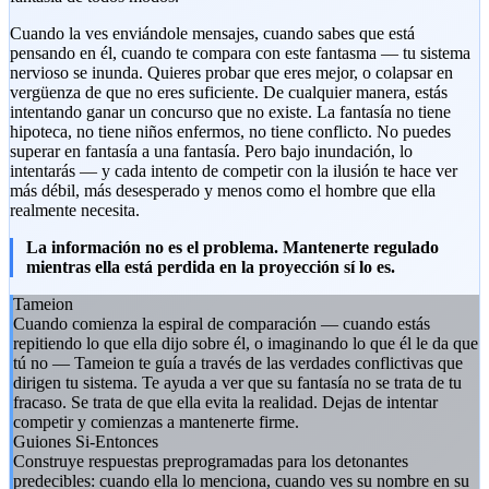
Cuando la ves enviándole mensajes, cuando sabes que está
pensando en él, cuando te compara con este fantasma — tu sistema
nervioso se inunda. Quieres probar que eres mejor, o colapsar en
vergüenza de que no eres suficiente. De cualquier manera, estás
intentando ganar un concurso que no existe. La fantasía no tiene
hipoteca, no tiene niños enfermos, no tiene conflicto. No puedes
superar en fantasía a una fantasía. Pero bajo inundación, lo
intentarás — y cada intento de competir con la ilusión te hace ver
más débil, más desesperado y menos como el hombre que ella
realmente necesita.
La información no es el problema. Mantenerte regulado
mientras ella está perdida en la proyección sí lo es.
Tameion
Cuando comienza la espiral de comparación — cuando estás
repitiendo lo que ella dijo sobre él, o imaginando lo que él le da que
tú no — Tameion te guía a través de las verdades conflictivas que
dirigen tu sistema. Te ayuda a ver que su fantasía no se trata de tu
fracaso. Se trata de que ella evita la realidad. Dejas de intentar
competir y comienzas a mantenerte firme.
Guiones Si-Entonces
Construye respuestas preprogramadas para los detonantes
predecibles: cuando ella lo menciona, cuando ves su nombre en su