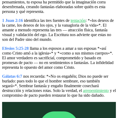
pensamientos, tu esposa ha permitido que la imaginación corra
desenfrenada, creando fantasías elaboradas sobre quién es esta
persona y qué representa.
1 Juan 2:16
identifica las tres fuentes de
tentación
: *«los deseos de
la carne, los deseos de los ojos, y la vanagloria de la vida»*. El
amante a menudo representa las tres — atracción física, fantasía
visual y validación del ego. La Escritura nos advierte que estas no
son del Padre sino del mundo.
Efesios 5:25-28
llama a los esposos a amar a sus esposas *«así
como Cristo amó a la iglesia»* y *«como a sus mismos cuerpos»*.
El amor verdadero es sacrificial, comprometido y basado en
promesas de pacto — no en sentimientos o fantasías. La infidelidad
representa lo opuesto del amor como Cristo.
Gálatas 6:7
nos recuerda: *«No os engañéis; Dios no puede ser
burlado: pues todo lo que el hombre sembrare, eso también
segará»*. Sembrar fantasía y engaño finalmente cosechará
destrucción y relaciones rotas. Solo la verdad, el
arrepentimiento
y el
compromiso de pacto pueden restaurar lo que ha sido dañado.