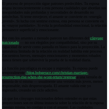
El proceso de proyección sigue patrones predecibles. Tu esposa
asigna inconscientemente a esta persona cualidades que abordan sus
inseguridades más profundas y necesidades de desarrollo no
satisfechas. Si teme envejecer, el amante se convierte en «energía
juvenil». Si lucha con sentirse exitosa, esta persona se convierte en
su «mayor partidario». Si evita la profundidad emocional, la relación
permanece superficial y emocionante.
Por esto los amantes a menudo parecen tan diferentes del
cónyuge
traicionado
— no son elegidos por compatibilidad, sino por su
capacidad de servir como pantalla en blanco para la proyección. La
naturaleza limitada de la relación en realidad habilita este proceso.
Encuentros breves, mensajes emocionantes y momentos robados
nunca tienen que sobrevivir la prueba de la realidad diaria.
La función psicológica es escape y regresión. Tu esposa puede
temporalmente
//blog.bobgerace.com/christian-marriage-
resurrection-rise-when-she-wont-return/:regresar
a una versión de
fantasía de sí misma — usualmente una versión más joven, menos
responsable, más despreocupada. El amante valida este yo
regresado, creando un ciclo adictivo.
Lo que los cónyuges traicionados deben entender es que estas
proyecciones son en última instancia sobre la relación de tu esposa
consigo misma, no contigo o con el amante. Las cualidades