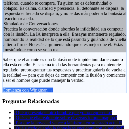
teléfono, cuando te compara. Tu guion no es defensividad o
colapso. Es calma, claridad y presencia. El detonante se dispara, la
respuesta entrenada se dispara, y no le das más poder a la fantasía al
reaccionar a ella.
Simulador de Conversaciones
Practica la conversación donde abordas la infidelidad sin competir
con la ilusión. La IA interpreta a ella. Ensayas mantenerte regulado,
nombrando la realidad de lo que está pasando y guiándola de vuelta
a tierra firme. No estás argumentando que eres mejor que él. Estás
mostrándole cómo se ve lo real.
Saber que el amante es una fantasía no te impide inundarte cuando
ella está en ello. El sistema te da las herramientas para mantenerte
regulado, preprogramar tus respuestas y practicar guiarla de vuelta a
la realidad — para que dejes de competir con la ilusión y comiences
a ser el hombre que puede manejar la verdad.
Comienza con Wingman →
Preguntas Relacionadas
¿Qué representa el otro hombre que yo no represento?
¿Qué sabe ella realmente sobre él versus lo que imagina?
¿Por qué la novedad vence a la historia en su estado actual?
¿Qué sucede cuando la fantasía se encuentra con la realidad?