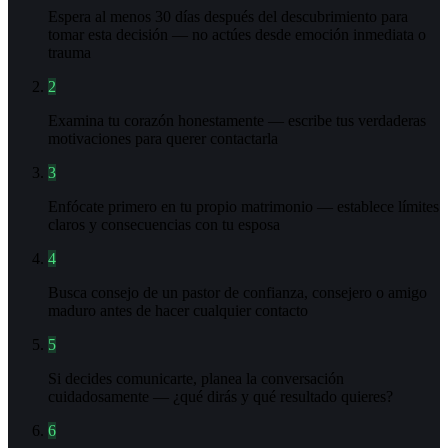
Espera al menos 30 días después del descubrimiento para
tomar esta decisión — no actúes desde emoción inmediata o
trauma
2
Examina tu corazón honestamente — escribe tus verdaderas
motivaciones para querer contactarla
3
Enfócate primero en tu propio matrimonio — establece límites
claros y consecuencias con tu esposa
4
Busca consejo de un pastor de confianza, consejero o amigo
maduro antes de hacer cualquier contacto
5
Si decides comunicarte, planea la conversación
cuidadosamente — ¿qué dirás y qué resultado quieres?
6