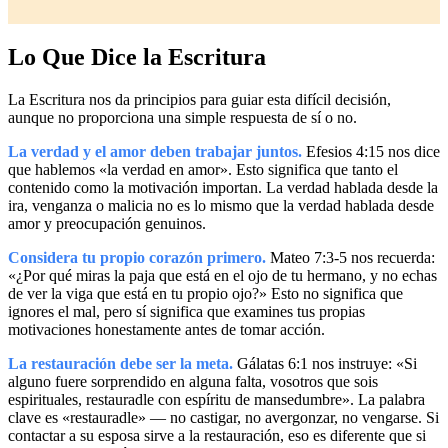
Lo Que Dice la Escritura
La Escritura nos da principios para guiar esta difícil decisión,
aunque no proporciona una simple respuesta de sí o no.
La verdad y el amor deben trabajar juntos.
Efesios 4:15 nos dice
que hablemos «la verdad en amor». Esto significa que tanto el
contenido como la motivación importan. La verdad hablada desde la
ira, venganza o malicia no es lo mismo que la verdad hablada desde
amor y preocupación genuinos.
Considera tu propio corazón primero.
Mateo 7:3-5 nos recuerda:
«¿Por qué miras la paja que está en el ojo de tu hermano, y no echas
de ver la viga que está en tu propio ojo?» Esto no significa que
ignores el mal, pero sí significa que examines tus propias
motivaciones honestamente antes de tomar acción.
La restauración debe ser la meta.
Gálatas 6:1 nos instruye: «Si
alguno fuere sorprendido en alguna falta, vosotros que sois
espirituales, restauradle con espíritu de mansedumbre». La palabra
clave es «restauradle» — no castigar, no avergonzar, no vengarse. Si
contactar a su esposa sirve a la restauración, eso es diferente que si