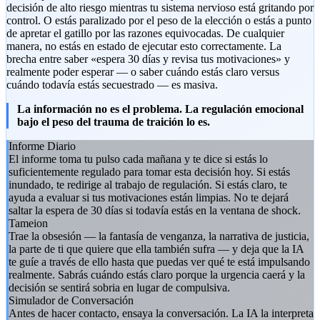
decisión de alto riesgo mientras tu sistema nervioso está gritando por
control. O estás paralizado por el peso de la elección o estás a punto
de apretar el gatillo por las razones equivocadas. De cualquier
manera, no estás en estado de ejecutar esto correctamente. La
brecha entre saber «espera 30 días y revisa tus motivaciones» y
realmente poder esperar — o saber cuándo estás claro versus
cuándo todavía estás secuestrado — es masiva.
La información no es el problema. La regulación emocional
bajo el peso del trauma de traición lo es.
Informe Diario
El informe toma tu pulso cada mañana y te dice si estás lo
suficientemente regulado para tomar esta decisión hoy. Si estás
inundado, te redirige al trabajo de regulación. Si estás claro, te
ayuda a evaluar si tus motivaciones están limpias. No te dejará
saltar la espera de 30 días si todavía estás en la ventana de shock.
Tameion
Trae la obsesión — la fantasía de venganza, la narrativa de justicia,
la parte de ti que quiere que ella también sufra — y deja que la IA
te guíe a través de ello hasta que puedas ver qué te está impulsando
realmente. Sabrás cuándo estás claro porque la urgencia caerá y la
decisión se sentirá sobria en lugar de compulsiva.
Simulador de Conversación
Antes de hacer contacto, ensaya la conversación. La IA la interpreta