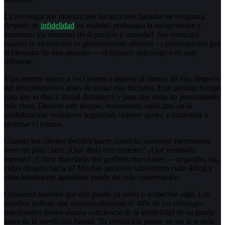
La investigación muestra que las acciones basadas en venganza
después de
infidelidad
en realidad prolongan la recuperación y
aumentan los síntomas de depresión y ansiedad. Sin embargo,
cuando la motivación es genuinamente altruista — preocupación por
el bienestar de otra persona — el impacto psicológico es muy
diferente.
Típicamente animo a los clientes a esperar al menos 30 días después
del descubrimiento antes de tomar esta decisión. Esto permite tiempo
para que el shock inicial disminuya y para que surja un pensamiento
más claro. Durante este tiempo, recomiendo enfocarse en la
estabilización: establecer seguridad, obtener apoyo y comenzar a
procesar el trauma.
Cuando los clientes deciden hacer contacto, aconsejo fuertemente
tener un plan claro. ¿Qué dirás exactamente? ¿Qué resultado
esperas? ¿Cómo manejarás sus posibles reacciones — negación, ira,
culpa dirigida hacia ti? Muchas personas subestiman cuán difícil y
emocionalmente agotadora puede ser esta conversación.
Considera también que ella puede ya saber o sospechar algo. Los
estudios indican que aproximadamente el 40% de los cónyuges
traicionados tienen alguna conciencia de la infidelidad de su pareja
antes de la revelación formal. Tu revelación puede no ser la noticia