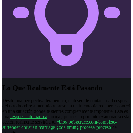
Lo Que Realmente Está Pasando
Desde una perspectiva terapéutica, el deseo de contactar a la esposa
del otro hombre a menudo representa un intento de recuperar control
en una situación donde te sientes completamente impotente. Esta es
una
respuesta de trauma
normal, pero es importante examinar si esta
acción realmente servirá a tu
//blog.bobgerace.com/complete-
surrender-christian-marriage-gods-timing-process/:proceso
de
sanación.