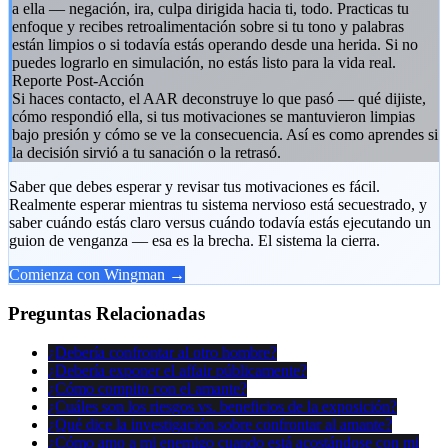
a ella — negación, ira, culpa dirigida hacia ti, todo. Practicas tu
enfoque y recibes retroalimentación sobre si tu tono y palabras
están limpios o si todavía estás operando desde una herida. Si no
puedes lograrlo en simulación, no estás listo para la vida real.
Reporte Post-Acción
Si haces contacto, el AAR deconstruye lo que pasó — qué dijiste,
cómo respondió ella, si tus motivaciones se mantuvieron limpias
bajo presión y cómo se ve la consecuencia. Así es como aprendes si
la decisión sirvió a tu sanación o la retrasó.
Saber que debes esperar y revisar tus motivaciones es fácil.
Realmente esperar mientras tu sistema nervioso está secuestrado, y
saber cuándo estás claro versus cuándo todavía estás ejecutando un
guion de venganza — esa es la brecha. El sistema la cierra.
Comienza con Wingman →
Preguntas Relacionadas
¿Debería confrontar al otro hombre?
¿Debería exponer el affair públicamente?
¿Cómo compito con el amante?
¿Cuáles son los riesgos vs. beneficios de la exposición?
¿Qué dice la investigación sobre confrontar al amante?
¿Cómo amo a mi enemigo cuando está acostándose con mi