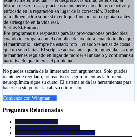
estado limerente actual — el desprecio, la actitud defensiva, la
historia reescrita — y practicas mantenerte calmado, no reactivo y
enfocado en la reparación en lugar de la corrección. Recibes
retroalimentación sobre si tu enfoque funcionará o explotará antes
de arriesgarlo en la vida real.
Scripts Si-Entonces
Pre-programas tus respuestas para las provocaciones predecibles:
cuando te compara con el cómplice de aventura, cuando te dice que
el matrimonio «siempre ha estado roto», cuando te acusa de cosas
que no son ciertas. El script se activa antes que tu amígdala, así que
te mantienes regulado en lugar de morder el anzuelo y confirmar su
narrativa de que tú eres el problema.
No puedes sacarla de la limerencia con argumentos. Solo puedes
mantenerte regulado, no reactivo y seguro mientras la tormenta
neuroquímica sigue su curso. El sistema te da las herramientas para
hacer eso sin perder la cabeza o tu misión.
Comienza con Wingman →
Preguntas Relacionadas
¿Qué es la limerencia?
¿Está enamorada o en limerencia?
¿Cuál es la neurociencia de la limerencia?