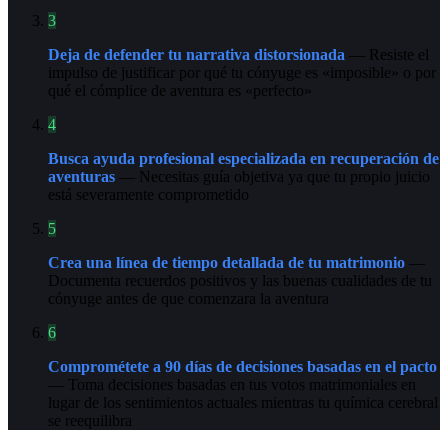
3
Deja de defender tu narrativa distorsionada
— Resiste el
impulso de justificar por qué tu cónyuge es «imposible» o por
qué el cómplice de aventura es «perfecto»
4
Busca ayuda profesional especializada en recuperación de
aventuras
— Necesitas guía objetiva ya que tu propio juicio
está severamente comprometido
5
Crea una línea de tiempo detallada de tu matrimonio
—
Documenta recuerdos positivos y las buenas cualidades de tu
cónyuge antes de que comenzara la aventura
6
Comprométete a 90 días de decisiones basadas en el pacto
— Toma decisiones basadas en tus votos matrimoniales en
lugar de los sentimientos actuales mientras tu química cerebral
se reequilibra