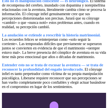
Esto no es manipulación consciente — es neurológico.
El sistema
de recompensa del cerebro, inundado con dopamina y norepinefrina
relacionadas con la aventura, literalmente cambia cómo se procesa la
información. El cónyuge infiel genuinamente cree que sus
percepciones distorsionadas son precisas. Jurará que su cónyuge
«cambió» o que «nunca notó» estos problemas antes, cuando en
realidad, su percepción cambió.
La anulación se extiende a reescribir la historia matrimonial.
Los recuerdos felices se reinterpretan como «solo seguir la
corriente». Las temporadas difíciles que previamente se superaron
juntos se convierten en evidencia de que el matrimonio «siempre
estuvo mal». La breve presencia del cómplice de aventura en su vida
tiene más peso emocional que años o décadas de matrimonio.
Entender esto no se trata de excusar la aventura — se trata de
reconocer la profundidad del engaño involucrado.
El cónyuge
infiel es tanto perpetrador como víctima de su propia manipulación
psicológica. Liberarse requiere reconocer que sus percepciones se
han vuelto completamente poco confiables y elegir actuar basándose
en el compromiso en lugar de los sentimientos.