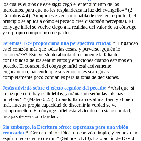
los cuales el dios de este siglo cegó el entendimiento de los
incrédulos, para que no les resplandezca la luz del evangelio»* (2
Corintios 4:4). Aunque este versículo habla de ceguera espiritual, el
principio se aplica a cómo el pecado crea distorsión perceptual. El
cónyuge infiel se vuelve ciego a la realidad del valor de su cónyuge
y su propio compromiso de pacto.
Jeremías 17:9 proporciona una perspectiva crucial:
*«Engañoso
es el corazón más que todas las cosas, y perverso; ¿quién lo
conocerá?»* Este versículo aborda directamente la falta de
confiabilidad de los sentimientos y emociones cuando estamos en
pecado. El corazón del cónyuge infiel está activamente
engañándolo, haciendo que sus emociones sean guías
completamente poco confiables para la toma de decisiones.
Jesús advirtió sobre el efecto cegador del pecado:
*«Así que, si
la luz que en ti hay es tinieblas, ¿cuántas no serán las mismas
tinieblas?»* (Mateo 6:23). Cuando llamamos al mal bien y al bien
mal, nuestra propia capacidad de discernir la verdad se ve
comprometida. El cónyuge infiel está viviendo en esta oscuridad,
incapaz de ver con claridad.
Sin embargo, la Escritura ofrece esperanza para una visión
renovada:
*«Crea en mí, oh Dios, un corazón limpio, y renueva un
espíritu recto dentro de mí»* (Salmos 51:10). La oración de David