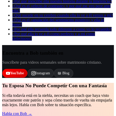
¿Por qué reescribe ella nuestra historia durante la limerencia?
¿Qué es el «efecto de contraste» y por qué me veo peor ante
ella?
¿Qué sucede en su cerebro cuando ella lo ve a él versus a mí?
¿Qué es el «anulación del sentimiento positivo» y ella lo
tiene?
¿Por qué ella recuerda todo diferente a como yo lo recuerdo?
¿Por qué ella lo ve a él como perfecto y a mí como
defectuoso?
Encuentra a Bob también en
Suscríbete para videos semanales sobre matrimonio cristiano.
YouTube
Instagram
📖 Blog
Tu Esposa No Puede Competir Con una Fantasía
Si ella todavía está en la niebla, necesitas un coach que haya visto
exactamente este patrón y sepa cómo traerla de vuelta sin empujarla
más lejos. Habla con Bob sobre tu situación específica.
Habla con Bob →