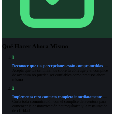
Qué Hacer Ahora Mismo
1
Reconoce que tus percepciones están comprometidas
—
Acepta que tus sentimientos sobre tu cónyuge y el cómplice
de aventura no pueden ser confiables como precisos ahora
mismo
2
Implementa cero contacto completo inmediatamente
—
Corta toda comunicación con el cómplice de aventura para
comenzar la desintoxicación neuroquímica y la restauración
de claridad