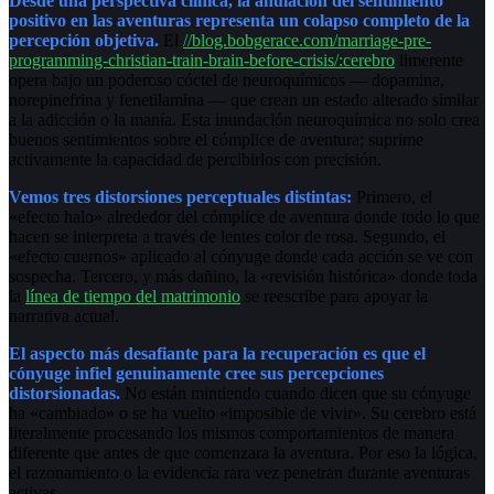
Desde una perspectiva clínica, la anulación del sentimiento
positivo en las aventuras representa un colapso completo de la
percepción objetiva.
El
//blog.bobgerace.com/marriage-pre-
programming-christian-train-brain-before-crisis/:cerebro
limerente
opera bajo un poderoso cóctel de neuroquímicos — dopamina,
norepinefrina y fenetilamina — que crean un estado alterado similar
a la adicción o la manía. Esta inundación neuroquímica no solo crea
buenos sentimientos sobre el cómplice de aventura; suprime
activamente la capacidad de percibirlos con precisión.
Vemos tres distorsiones perceptuales distintas:
Primero, el
«efecto halo» alrededor del cómplice de aventura donde todo lo que
hacen se interpreta a través de lentes color de rosa. Segundo, el
«efecto cuernos» aplicado al cónyuge donde cada acción se ve con
sospecha. Tercero, y más dañino, la «revisión histórica» donde toda
la
línea de tiempo del matrimonio
se reescribe para apoyar la
narrativa actual.
El aspecto más desafiante para la recuperación es que el
cónyuge infiel genuinamente cree sus percepciones
distorsionadas.
No están mintiendo cuando dicen que su cónyuge
ha «cambiado» o se ha vuelto «imposible de vivir». Su cerebro está
literalmente procesando los mismos comportamientos de manera
diferente que antes de que comenzara la aventura. Por eso la lógica,
el razonamiento o la evidencia rara vez penetran durante aventuras
activas.