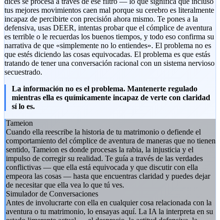
dices se procesa a través de ese filtro — lo que significa que incluso
tus mejores movimientos caen mal porque su cerebro es literalmente
incapaz de percibirte con precisión ahora mismo. Te pones a la
defensiva, usas DEER, intentas probar que el cómplice de aventura
es terrible o le recuerdas los buenos tiempos, y todo eso confirma su
narrativa de que «simplemente no lo entiendes». El problema no es
que estés diciendo las cosas equivocadas. El problema es que estás
tratando de tener una conversación racional con un sistema nervioso
secuestrado.
La información no es el problema. Mantenerte regulado
mientras ella es químicamente incapaz de verte con claridad
sí lo es.
Tameion
Cuando ella reescribe la historia de tu matrimonio o defiende el
comportamiento del cómplice de aventura de maneras que no tienen
sentido, Tameion es donde procesas la rabia, la injusticia y el
impulso de corregir su realidad. Te guía a través de las verdades
conflictivas — que ella está equivocada y que discutir con ella
empeora las cosas — hasta que encuentras claridad y puedes dejar
de necesitar que ella vea lo que tú ves.
Simulador de Conversaciones
Antes de involucrarte con ella en cualquier cosa relacionada con la
aventura o tu matrimonio, lo ensayas aquí. La IA la interpreta en su