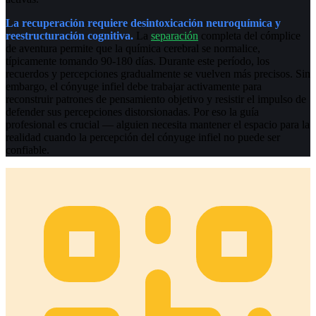
La recuperación requiere desintoxicación neuroquímica y
reestructuración cognitiva.
La
separación
completa del cómplice
de aventura permite que la química cerebral se normalice,
típicamente tomando 90-180 días. Durante este período, los
recuerdos y percepciones gradualmente se vuelven más precisos. Sin
embargo, el cónyuge infiel debe trabajar activamente para
reconstruir patrones de pensamiento objetivo y resistir el impulso de
defender sus percepciones distorsionadas. Por eso la guía
profesional es crucial — alguien necesita mantener el espacio para la
realidad cuando la percepción del cónyuge infiel no puede ser
confiable.