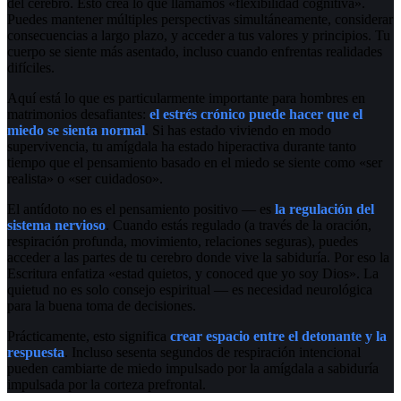
del cerebro. Esto crea lo que llamamos «flexibilidad cognitiva».
Puedes mantener múltiples perspectivas simultáneamente, considerar
consecuencias a largo plazo, y acceder a tus valores y principios. Tu
cuerpo se siente más asentado, incluso cuando enfrentas realidades
difíciles.
Aquí está lo que es particularmente importante para hombres en
matrimonios desafiantes:
el estrés crónico puede hacer que el
miedo se sienta normal
. Si has estado viviendo en modo
supervivencia, tu amígdala ha estado hiperactiva durante tanto
tiempo que el pensamiento basado en el miedo se siente como «ser
realista» o «ser cuidadoso».
El antídoto no es el pensamiento positivo — es
la regulación del
sistema nervioso
. Cuando estás regulado (a través de la oración,
respiración profunda, movimiento, relaciones seguras), puedes
acceder a las partes de tu cerebro donde vive la sabiduría. Por eso la
Escritura enfatiza «estad quietos, y conoced que yo soy Dios». La
quietud no es solo consejo espiritual — es necesidad neurológica
para la buena toma de decisiones.
Prácticamente, esto significa
crear espacio entre el detonante y la
respuesta
. Incluso sesenta segundos de respiración intencional
pueden cambiarte de miedo impulsado por la amígdala a sabiduría
impulsada por la corteza prefrontal.