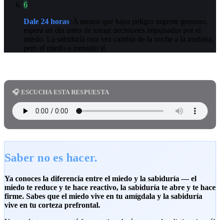
6
Dale 24 horas
: A menos que haya peligro urgente genuino,
espera un día antes de tomar decisiones impulsadas por el
miedo. La sabiduría rara vez cambia de la noche a la mañana,
pero el miedo a menudo sí.
🎧 ESCUCHA ESTA RESPUESTA
Saber no es hacer.
Ya conoces la diferencia entre el miedo y la sabiduría — el
miedo te reduce y te hace reactivo, la sabiduría te abre y te hace
firme. Sabes que el miedo vive en tu amígdala y la sabiduría
vive en tu corteza prefrontal.