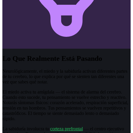
Lo Que Realmente Está Pasando
Neurológicamente, el miedo y la sabiduría activan diferentes partes
de tu cerebro, lo que explica por qué se sienten tan diferentes una
vez que sabes qué notar.
El miedo activa tu amígdala — el sistema de alarma del cerebro.
Cuando esto sucede, tu pensamiento se vuelve estrecho y reactivo.
Notarás síntomas físicos: corazón acelerado, respiración superficial,
tensión en tus hombros. Tus pensamientos se vuelven repetitivos y
catastróficos. El tiempo se siente demasiado lento o demasiado
rápido.
La sabiduría involucra tu
corteza prefrontal
— el centro ejecutivo