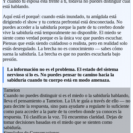
Y cuando tu esposa está frente a ti, todavía no puedes distinguir cuál
está hablando.
Aquí está el porqué: cuando estás inundado, tu amígdala está
dirigiendo el show y tu corteza prefrontal está desconectada. No
puedes acceder a la sabiduría porque la parte de tu cerebro donde
vive la sabiduría está temporalmente no disponible. El miedo se
siente como verdad porque es la única voz que puedes escuchar.
Piensas que estás siendo cuidadoso o realista, pero en realidad solo
estás desregulado. La brecha no es conocimiento — sabes cómo
suena la sabiduría. La brecha es que no puedes escucharla bajo
presión.
La información no es el problema. El estado del sistema
nervioso sí lo es. No puedes pensar tu camino hacia la
sabiduría cuando tu cuerpo está en modo amenaza.
Tameion
Cuando no puedes distinguir si es el miedo o la sabiduría hablando,
lleva el pensamiento a Tameion. La IA te guía a través de ello — no
para decirte la respuesta, sino para ayudarte a regularte lo suficiente
como para acceder a la parte de tu cerebro donde ya conoces la
respuesta. Tú clasificas la voz. Tú encuentras claridad. Dejas de
tomar decisiones basadas en el miedo que se sienten como
sabiduría.
Simulador de Conversaciones