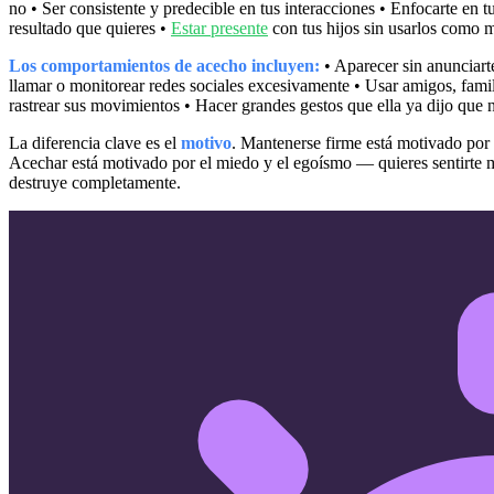
no • Ser consistente y predecible en tus interacciones • Enfocarte en t
resultado que quieres •
Estar presente
con tus hijos sin usarlos como 
Los comportamientos de acecho incluyen:
• Aparecer sin anunciarte
llamar o monitorear redes sociales excesivamente • Usar amigos, famili
rastrear sus movimientos • Hacer grandes gestos que ella ya dijo que n
La diferencia clave es el
motivo
. Mantenerse firme está motivado por e
Acechar está motivado por el miedo y el egoísmo — quieres sentirte me
destruye completamente.