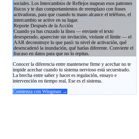
sociales. Los Intercambios de Reflejos mapean esos patrones
físicos y te dan comportamientos de reemplazo con frases
activadoras, para que cuando tu mano alcance el teléfono, el
intercambio se active en su lugar.
Reporte Después de la Acción
Cuando ya has cruzado la línea — enviaste el texto
desesperado, apareciste sin invitación, violaste el límite — el
AAR deconstruye lo que pasó: tu nivel de activación, qué
desencadenó la inundación, qué harías diferente. Convierte el
fracaso en datos para que no lo repitas.
Conocer la diferencia entre mantenerse firme y acechar no te
impide acechar cuando tu sistema nervioso está secuestrado.
La brecha entre saber y hacer es regulación, ensayo e
intervención en tiempo real. Ese es el sistema.
Comienza con Wingman →