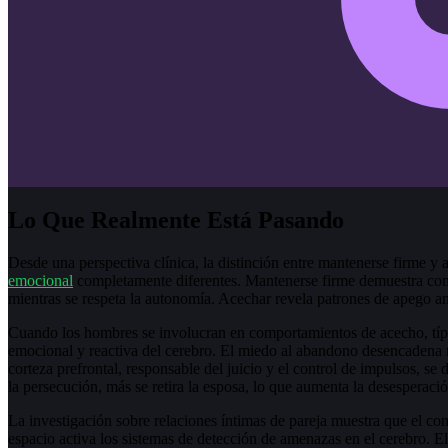
Lo Que Realmente Está Pasando
Desde una perspectiva clínica, la distinción entre mantenerse firme y 
emocional
completamente diferentes. Mantenerse firme demuestra co
mientras se respeta la autonomía. Acechar revela patrones de apego
Cuando los hombres se involucran en comportamientos de acecho, típ
emocional y reactiva del cerebro. El miedo al abandono desencadena r
corteza prefrontal, responsable del juicio y el control de impulsos, se
la persecución, más se retira la esposa, lo que aumenta la desesperació
La investigación sobre relaciones íntimas de pareja muestra que el c
espacio activa los sistemas de detección de amenazas en el cerebro. E