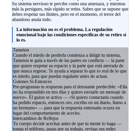
Su sistema nervioso te percibe como una amenaza, y mientras
más la persigues, más rápido se retira. Sabes que se supone que
debes respetar sus límites, pero en el momento, el terror del
abandono anula todo.
La información no es el problema. La regulación
emocional bajo las condiciones específicas de su retiro sí
lo es.
Tameion
Cuando el miedo de perderla comienza a dirigir tu sistema,
Tameion te guía a través de las partes en conflicto — la parte
que quiere respetar su espacio y la parte que está aterrada de
que nunca regrese. Te ayuda a separar lo que es real de lo que
es miedo, para que puedas regularte antes de actuar.
Guiones Si-Entonces
Pre-programas tu respuesta para el detonante predecible: «Ella
no ha respondido en tres días y quiero enviarle un mensaje de
nuevo». El guion se activa — «Si quiero contactarla cuando
ha pedido espacio, entonces oro, escribo en mi diario, llamo a
un hermano» — para que la respuesta entrenada ocurra en
lugar del comportamiento de acecho.
Intercambios de Reflejos
Tu cuerpo decide acechar antes de que tu mente lo haga —
tomas el teléfono, pasas por su trabajo, revisas sus redes