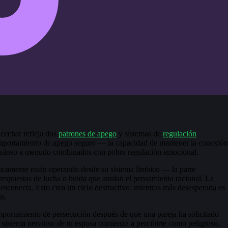
acechar refleja dos
patrones de apego
y sistemas de
regulación
mportamiento de apego seguro — la capacidad de mantener la conexión
 ansioso a menudo combinados con pobre regulación emocional.
icamente están operando desde su sistema límbico — la parte
espuestas de lucha o huida que anulan el pensamiento racional. La
 desconecta. Esto crea un ciclo destructivo: mientras más desesperada es
n.
omportamiento de persecución después de que una pareja ha solicitado
l sistema nervioso de tu esposa comienza a percibirte como peligroso,