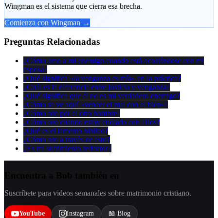
Wingman es el sistema que cierra esa brecha.
Comienza con Wingman →
Preguntas Relacionadas
¿Cómo amo a mi enemigo cuando está acostándose con mi
esposa?
¿Qué significa «la venganza es mía» en la práctica?
¿Cuál es la diferencia entre justicia y venganza?
¿Qué significa que él no es mi verdadero enemigo?
¿Cómo se ve aquí «vencer el mal con el bien»?
¿Cómo oro por el otro hombre?
¿Cómo oro cuando estoy enojado con Dios?
¿Qué es el lamento bíblico?
¿Cómo oro a través de esto?
¿Es mi sufrimiento redentor?
Encuentra a Bob también en
Suscríbete para videos semanales sobre matrimonio cristiano.
YouTube
Instagram
📖 Blog