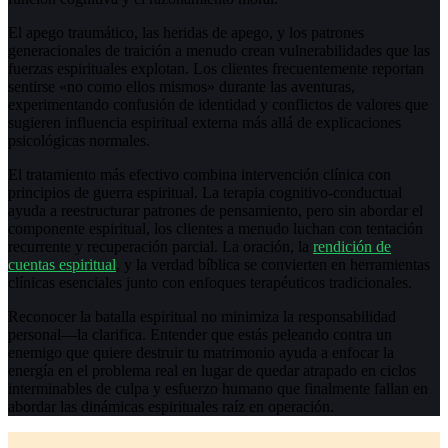
El apego traumático, las heridas de apego, y los patrones
generacionales de traición a menudo crean vulnerabilidades que las
fuerzas espirituales explotan. Los clientes frecuentemente reportan
sentirse «no como ellos mismos» durante las aventuras,
experimentando confusión de identidad y conflictos de valores que
sugieren influencia espiritual externa más allá de explicaciones
psicológicas normales.
El tratamiento más efectivo combina intervención clínica con
principios de guerra espiritual. La terapia cognitivo-conductual
ayuda a reestructurar patrones de pensamiento, pero sin abordar el
componente espiritual, los clientes a menudo luchan con tentación
recurrente y recuperación parcial. La oración, la
rendición de
cuentas espiritual
, y la verdad bíblica se convierten en herramientas
clínicas esenciales junto con enfoques terapéuticos tradicionales.
Reconocer la batalla espiritual no minimiza la responsabilidad
personal—la clarifica. Entender que estás peleando contra un
enemigo que quiere destruir tu matrimonio ayuda a enfocar la
energía en el problema real en lugar de quedar atrapado en ciclos
interminables de culpa y esfuerzo humano que finalmente fallan en
abordar las dinámicas espirituales raíz en operación.