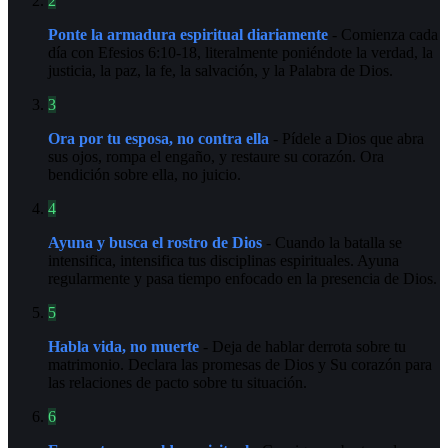
2
Ponte la armadura espiritual diariamente
- Comienza cada
día con Efesios 6:10-18, literalmente poniéndote la verdad, la
justicia, la paz, la fe, la salvación, y la Palabra de Dios.
3
Ora por tu esposa, no contra ella
- Pídele a Dios que abra
sus ojos, rompa el engaño, y restaure su corazón. Ora
bendición sobre ella, no juicio.
4
Ayuna y busca el rostro de Dios
- Cuando la batalla se
intensifica, intensifica tus disciplinas espirituales. Ayuna
regularmente y pasa tiempo enfocado en la presencia de Dios.
5
Habla vida, no muerte
- Deja de hablar derrota sobre tu
matrimonio. Declara las promesas de Dios y Su corazón para
las relaciones de pacto sobre tu situación.
6