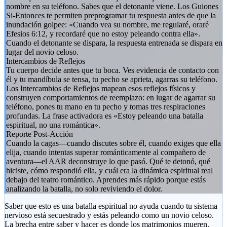
nombre en su teléfono. Sabes que el detonante viene. Los Guiones
Si-Entonces te permiten preprogramar tu respuesta antes de que la
inundación golpee: «Cuando vea su nombre, me regularé, oraré
Efesios 6:12, y recordaré que no estoy peleando contra ella».
Cuando el detonante se dispara, la respuesta entrenada se dispara en
lugar del novio celoso.
Intercambios de Reflejos
Tu cuerpo decide antes que tu boca. Ves evidencia de contacto con
él y tu mandíbula se tensa, tu pecho se aprieta, agarras su teléfono.
Los Intercambios de Reflejos mapean esos reflejos físicos y
construyen comportamientos de reemplazo: en lugar de agarrar su
teléfono, pones tu mano en tu pecho y tomas tres respiraciones
profundas. La frase activadora es «Estoy peleando una batalla
espiritual, no una romántica».
Reporte Post-Acción
Cuando la cagas—cuando discutes sobre él, cuando exiges que ella
elija, cuando intentas superar románticamente al compañero de
aventura—el AAR deconstruye lo que pasó. Qué te detonó, qué
hiciste, cómo respondió ella, y cuál era la dinámica espiritual real
debajo del teatro romántico. Aprendes más rápido porque estás
analizando la batalla, no solo reviviendo el dolor.
Saber que esto es una batalla espiritual no ayuda cuando tu sistema
nervioso está secuestrado y estás peleando como un novio celoso.
La brecha entre saber y hacer es donde los matrimonios mueren.