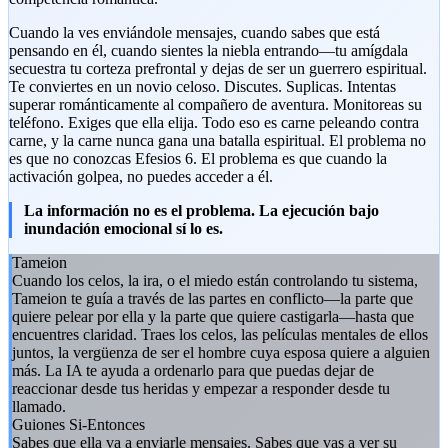
Cuando la ves enviándole mensajes, cuando sabes que está
pensando en él, cuando sientes la niebla entrando—tu amígdala
secuestra tu corteza prefrontal y dejas de ser un guerrero espiritual.
Te conviertes en un novio celoso. Discutes. Suplicas. Intentas
superar románticamente al compañero de aventura. Monitoreas su
teléfono. Exiges que ella elija. Todo eso es carne peleando contra
carne, y la carne nunca gana una batalla espiritual. El problema no
es que no conozcas Efesios 6. El problema es que cuando la
activación golpea, no puedes acceder a él.
La información no es el problema. La ejecución bajo
inundación emocional sí lo es.
Tameion
Cuando los celos, la ira, o el miedo están controlando tu sistema,
Tameion te guía a través de las partes en conflicto—la parte que
quiere pelear por ella y la parte que quiere castigarla—hasta que
encuentres claridad. Traes los celos, las películas mentales de ellos
juntos, la vergüenza de ser el hombre cuya esposa quiere a alguien
más. La IA te ayuda a ordenarlo para que puedas dejar de
reaccionar desde tus heridas y empezar a responder desde tu
llamado.
Guiones Si-Entonces
Sabes que ella va a enviarle mensajes. Sabes que vas a ver su