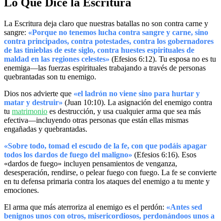
Lo Que Dice la Escritura
La Escritura deja claro que nuestras batallas no son contra carne y
sangre:
«Porque no tenemos lucha contra sangre y carne, sino
contra principados, contra potestades, contra los gobernadores
de las tinieblas de este siglo, contra huestes espirituales de
maldad en las regiones celestes»
(Efesios 6:12). Tu esposa no es tu
enemiga—las fuerzas espirituales trabajando a través de personas
quebrantadas son tu enemigo.
Dios nos advierte que
«el ladrón no viene sino para hurtar y
matar y destruir»
(Juan 10:10). La asignación del enemigo contra
tu
matrimonio
es destrucción, y usa cualquier arma que sea más
efectiva—incluyendo otras personas que están ellas mismas
engañadas y quebrantadas.
«Sobre todo, tomad el escudo de la fe, con que podáis apagar
todos los dardos de fuego del maligno»
(Efesios 6:16). Esos
«dardos de fuego» incluyen pensamientos de venganza,
desesperación, rendirse, o pelear fuego con fuego. La fe se convierte
en tu defensa primaria contra los ataques del enemigo a tu mente y
emociones.
El arma que más aterroriza al enemigo es el perdón:
«Antes sed
benignos unos con otros, misericordiosos, perdonándoos unos a