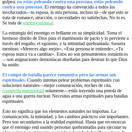
golpea:
no estás peleando contra una persona, estás peleando
contra una potestad
. El enemigo ha convencido a todos los
involucrados—tu esposa, la otra persona, incluso tú—de que esto se
trata de romance, atracción, o necesidades no satisfechas. No lo es.
Se trata de
guerra espiritual
.
La estrategia del enemigo es brillante en su simplicidad. Toma el
hermoso diseño de Dios para el matrimonio de pacto y lo pervierte a
través del engaño, el egoísmo, y la intimidad quebrantada. Susurra
mentiras: «Mereces algo mejor», «Esta persona te entiende», «Tu
esposa nunca va a cambiar». Estos no son pensamientos románticos
—son asignaciones demoníacas diseñadas para destruir lo que Dios
ha unido.
El campo de batalla parece romántico pero las armas son
espirituales.
Cuando intentas pelear problemas espirituales con
soluciones naturales—mejor comunicación, noches de cita,
consejería matrimonial
solamente—estás trayendo una pistola de
agua a una guerra nuclear. Necesitas armas espirituales para batallas
espirituales.
Esto no significa que los elementos naturales no importan. La
comunicación, la intimidad, y los cambios prácticos son importantes.
Pero son secundarios a la realidad espiritual. Hasta que reconozcas
que el enemigo está usando personas quebrantadas para ejecutar su